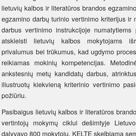
lietuvių kalbos ir literatūros brandos egzamin
egzamino darbų turinio vertinimo kriterijus ir 
darbus vertinimo instrukcijoje numatytiems 
atskleisti lietuvių kalbos mokytojams i
privalumus bei trūkumus, kad ugdymo procese ji
reikiamas mokinių kompetencijas. Metodi
ankstesnių metų kandidatų darbus, atrinktus
iliustruotų kiekvieną kriterinio vertinimo pasi
požiūriu.
Pasibaigus lietuvių kalbos ir literatūros bra
vertintojų mokymų ciklui dešimtyje Lietuv
dalyvavo 800 mokytojų, KELTE skelbiama se