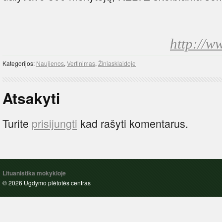
http://w
Kategorijos:
Naujienos
,
Vertinimas
,
Žiniasklaidoje
Atsakyti
Turite
prisijungti
kad rašyti komentarus.
Lituanistika mokykloje
© 2026 Ugdymo plėtotės centras