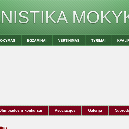
ANISTIKA MOKY
OKYMAS
EGZAMINAI
VERTINIMAS
TYRIMAI
KVALI
Olimpiados ir konkursai
Asociacijos
Galerija
Nuorod
ijos