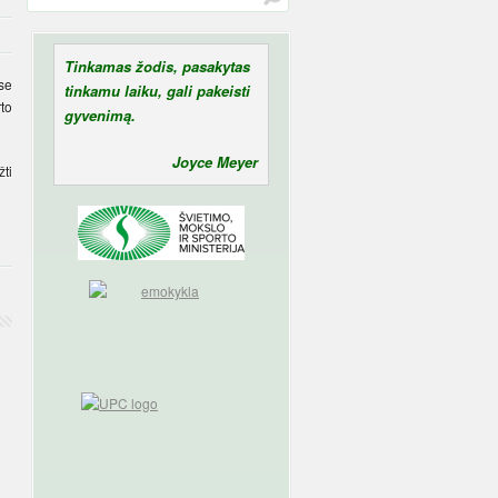
Tinkamas žodis, pasakytas
ėse
tinkamu laiku, gali pakeisti
to
gyvenimą.
Joyce Meyer
žti