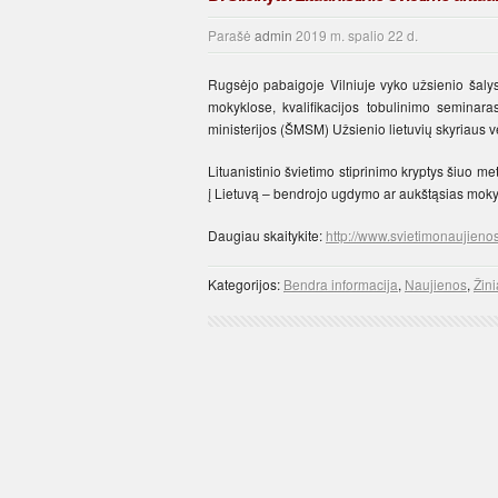
Parašė
admin
2019 m. spalio 22 d.
Rugsėjo pabaigoje Vilniuje vyko užsienio šalyse
mokyklose, kvalifikacijos tobulinimo seminaras
ministerijos (ŠMSM) Užsienio lietuvių skyriaus v
Lituanistinio švietimo stiprinimo kryptys šiuo m
į Lietuvą – bendrojo ugdymo ar aukštąsias mokykl
Daugiau skaitykite:
http://www.svietimonaujienos.l
Kategorijos:
Bendra informacija
,
Naujienos
,
Žini