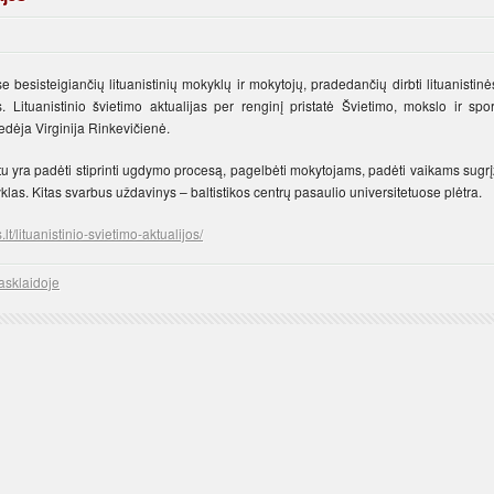
 besisteigiančių lituanistinių mokyklų ir mokytojų, pradedančių dirbti lituanistin
. Lituanistinio švietimo aktualijas per renginį pristatė Švietimo, mokslo ir spor
edėja Virginija Rinkevičienė.
etu yra padėti stiprinti ugdymo procesą, pagelbėti mokytojams, padėti vaikams sugrį
as. Kitas svarbus uždavinys – baltistikos centrų pasaulio universitetuose plėtra.
t/lituanistinio-svietimo-aktualijos/
asklaidoje