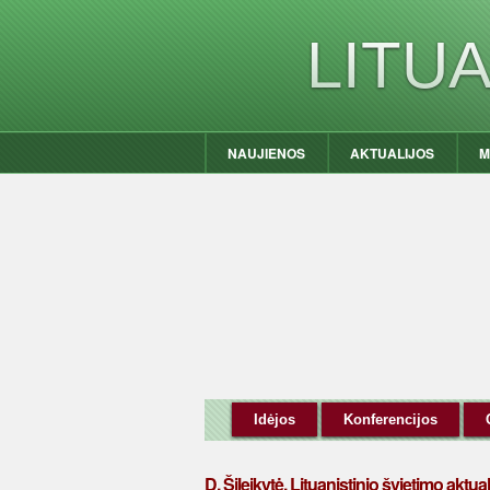
LITU
NAUJIENOS
AKTUALIJOS
M
Idėjos
Konferencijos
D. Šileikytė. Lituanistinio švietimo aktual