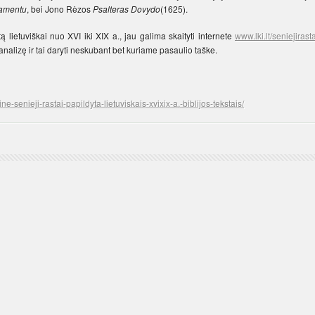
tamentu
, bei Jono Rėzos
Psalteras Dovydo
(1625).
 lietuviškai nuo XVI iki XIX a., jau galima skaityti internete
www.lki.lt/seniejirasta
 analizę ir tai daryti neskubant bet kuriame pasaulio taške.
taine-senieji-rastai-papildyta-lietuviskais-xvixix-a.-biblijos-tekstais/