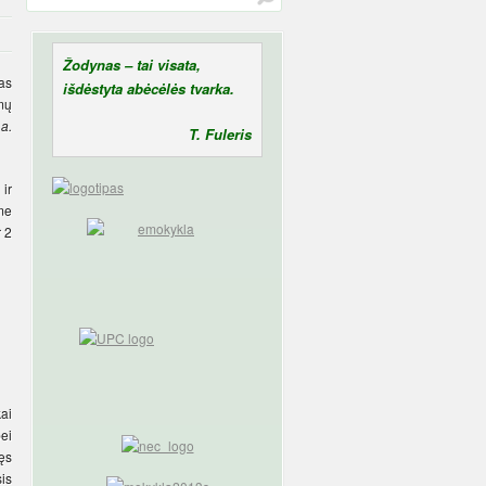
Žodynas – tai visata,
as
išdėstyta abėcėlės tvarka.
mų
a.
T. Fuleris
 ir
me
r 2
ai
ei
jęs
is