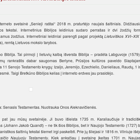
erneto svetainė „Senieji raštai“ 2018 m. praturtėjo naujais šaltiniais. Didžiausi
jos tekstai. Internetinius Biblijos leidinius sudaro perrašas ir dvi žodžių for
kiamus žodžius. Internetiniai leidiniai parengti pagal projektą
Lietuviškos XVI–XIX 
), remtą Lietuvos mokslo tarybos.
 Biblija. Tai pirmoji į lietuvių kalbą išversta Biblija – pradėta Labguvoje (1579)
tomų rankraštis dabar saugomas Berlyne, Prūsijos kultūros paveldo Slaptaja
ta 11 Senojo Testamento knygų: Izaijo, Jeremijo, Ezechielio, Danieliaus, Raudų, 1 i
esmė. Taigi Bretkūno Biblijos kelias į interneto erdves jau prasidėjo.
ja: Senasis Testamentas. Nuotrauka Onos Aleknavičienės.
ip pat jau mūsų svetainėje. Ji buvo išleista 1735 m. Karaliaučiuje ir tradicišk
 (Johann Jakob Quandt) – ne tik šios Biblijos, bet ir Naujojo Testamento (1727) b
stikos šaltinių tekstai šiemet irgi paskelbti. Prie jų šliejasi ir 1816 m. Vilniuje išė
raičio Naujuoju Testamentu
. Kiek anksčiau į svetainę įkeltas 1701 m. Naujas