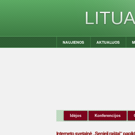
LITU
NAUJIENOS
AKTUALIJOS
M
Idėjos
Konferencijos
Interneto svetainė „Senieji raštai“ papild