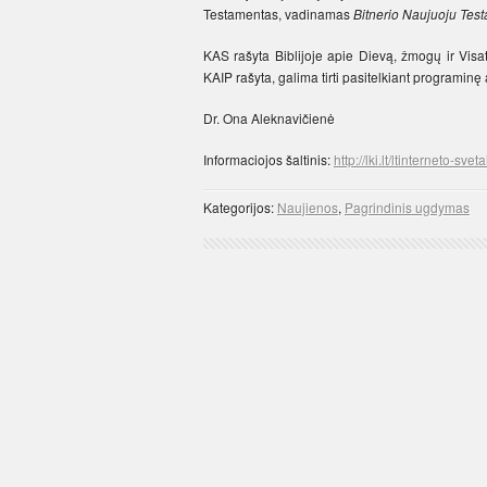
Testamentas, vadinamas
Bitnerio Naujuoju Tes
KAS rašyta Biblijoje apie Dievą, žmogų ir Visatą
KAIP rašyta, galima tirti pasitelkiant programinę
Dr. Ona Aleknavičienė
Informaciojos šaltinis:
http://lki.lt/ltinterneto-sve
Kategorijos:
Naujienos
,
Pagrindinis ugdymas