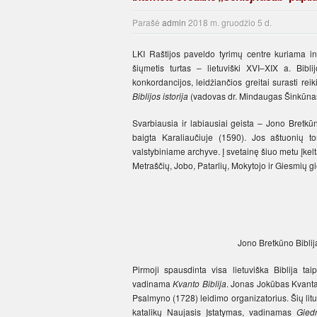
Parašė
admin
2018 m. gruodžio 5 d.
LKI Raštijos paveldo tyrimų centre kuriama int
šiųmetis turtas – lietuviški XVI–XIX a. Bibli
konkordancijos, leidžiančios greitai surasti rei
Biblijos istorija
(vadovas dr. Mindaugas Šinkūnas
Svarbiausia ir labiausiai geista – Jono Bretkūno
baigta Karaliaučiuje (1590). Jos aštuonių 
valstybiniame archyve. Į svetainę šiuo metu įkel
Metraščių, Jobo, Patarlių, Mokytojo ir Giesmių gi
Jono Bretkūno Bibli
Pirmoji spausdinta visa lietuviška Biblija ta
vadinama
Kvanto Biblija
. Jonas Jokūbas Kvantas
Psalmyno (1728) leidimo organizatorius. Šių lituani
katalikų Naujasis Įstatymas, vadinamas
Gied