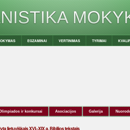
ANISTIKA MOKY
OKYMAS
EGZAMINAI
VERTINIMAS
TYRIMAI
KVALI
Olimpiados ir konkursai
Asociacijos
Galerija
Nuorod
yta lietuviškais XVI–XIX a. Biblijos tekstais