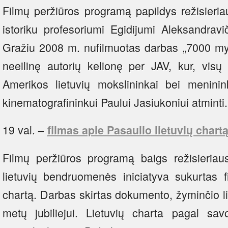
Filmų peržiūros programą papildys režisieri
istoriku profesoriumi Egidijumi Aleksandrav
Gražiu 2008 m. nufilmuotas darbas „7000 myl
neeilinę autorių kelionę per JAV, kur, visų
Amerikos lietuvių mokslininkai bei menini
kinematografininkui Paului Jasiukoniui atminti.
19 val.
–
filmas apie Pasaulio lietuvių chart
Filmų peržiūros programą baigs režisieria
lietuvių bendruomenės iniciatyva sukurtas f
chartą. Darbas skirtas dokumento, žyminčio l
metų jubiliejui. Lietuvių charta pagal sa