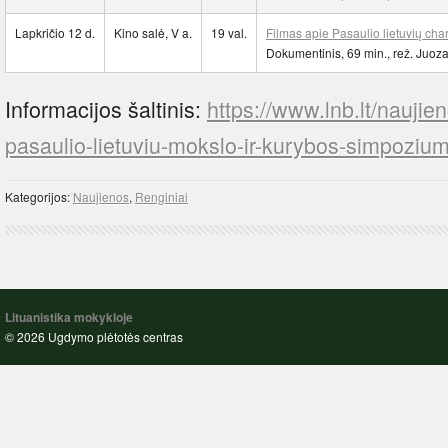
Lapkričio 12 d.
Kino salė, V a.
19 val.
Filmas apie Pasaulio lietuvių cha
Dokumentinis, 69 min., rež. Juoz
Informacijos šaltinis:
https://www.lnb.lt/naujie
pasaulio-lietuviu-mokslo-ir-kurybos-simpozium
Kategorijos:
Naujienos
,
Renginiai
Lituanistika mokykloje
© 2026 Ugdymo plėtotės centras