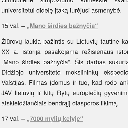
universitetui didelę įtaką turėjusi asmenybė.
15 val.
–
„Mano širdies bažnyčia“
Žiūrovų laukia pažintis su Lietuvių tautine k
XX a. istorija pasakojama režisieriaus isto
„Mano širdies bažnyčia“. Šis darbas sukur
Didžiojo universiteto mokslininkų ekspedi
Valstijas. Filmas įdomus ir tuo, kad rodo an
JAV lietuvių ir kitų Rytų europiečių gyvenim
atskleidžiančiais bendrąjį diasporos likimą.
17 val.
–
„7000 mylių kelyje“