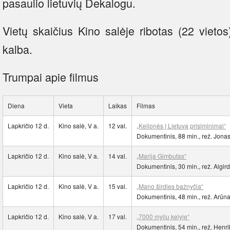
pasaulio lietuvių Dekalogu.
Vietų skaičius Kino salėje ribotas (22 vietos
kalba.
Trumpai apie filmus
Diena
Vieta
Laikas
Filmas
Lapkričio 12 d.
Kino salė, V a.
12 val.
„Kelionės į Lietuvą prisiminimai“
Dokumentinis, 88 min., rež. Jon
Lapkričio 12 d.
Kino salė, V a.
14 val.
„Marija Gimbutas“
Dokumentinis, 30 min., rež. Algir
Lapkričio 12 d.
Kino salė, V a.
15 val.
„Mano širdies bažnyčia“
Dokumentinis, 48 min., rež. Arūn
Lapkričio 12 d.
Kino salė, V a.
17 val.
„7000 mylių kelyje“
Dokumentinis, 54 min., rež. Henr