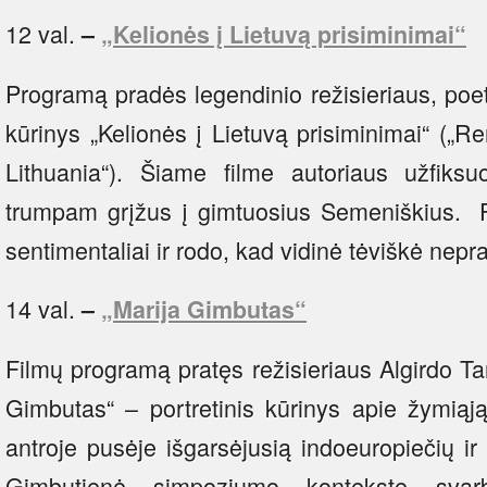
12 val.
–
„Kelionės į Lietuvą prisiminimai“
Programą pradės legendinio režisieriaus, po
kūrinys „Kelionės į Lietuvą prisiminimai“ („
Lithuania“). Šiame filme autoriaus užfiksu
trumpam grįžus į gimtuosius Semeniškius. Fil
sentimentaliai ir rodo, kad vidinė tėviškė nepr
14 val.
–
„Marija Gimbutas“
Filmų programą pratęs režisieriaus Algirdo T
Gimbutas“ – portretinis kūrinys apie žymiąją
antroje pusėje išgarsėjusią indoeuropiečių ir 
Gimbutienė simpoziumo kontekste svar