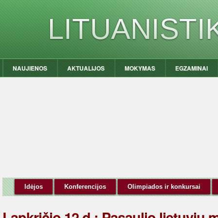
LITUANIST
NAUJIENOS
AKTUALIJOS
MOKYMAS
EGZAMINAI
Idėjos
Konferencijos
Olimpiados ir konkursai
Lapkričio 12 d.: Pasaulio lietuvių 