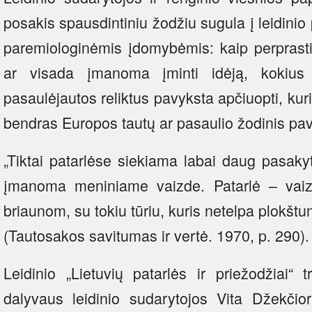
posakis spausdintiniu žodžiu sugula į leidinio 
paremiologinėmis įdomybėmis: kaip perprasti
ar visada įmanoma įminti idėją, kokius 
pasaulėjautos reliktus pavyksta apčiuopti, kur
bendras Europos tautų ar pasaulio žodinis pa
„Tiktai patarlėse siekiama labai daug pasaky
įmanoma meniniame vaizde. Patarlė – vai
briaunom, su tokiu tūriu, kuris netelpa plokšt
(Tautosakos savitumas ir vertė. 1970, p. 290).
Leidinio „Lietuvių patarlės ir priežodžiai“ 
dalyvaus leidinio sudarytojos Vita Džekčior