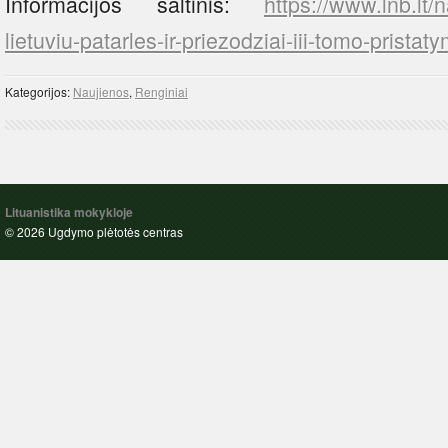
Informacijos šaltinis:
https://www.lnb.lt/
lietuviu-patarles-ir-priezodziai-iii-tomo-pristat
Kategorijos:
Naujienos
,
Renginiai
Lituanistika mokykloje
© 2026 Ugdymo plėtotės centras