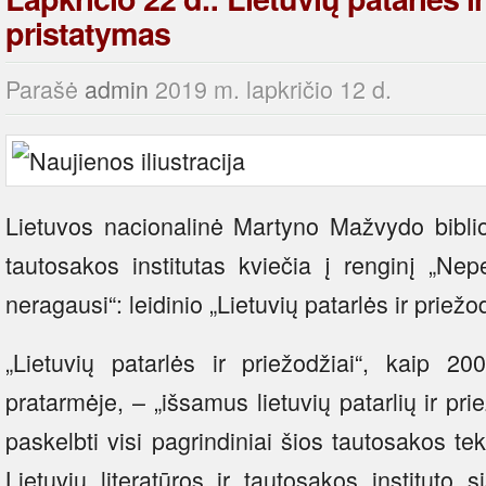
pristatymas
Parašė
admin
2019 m. lapkričio 12 d.
Lietuvos nacionalinė Martyno Mažvydo bibliote
tautosakos institutas kviečia į renginį „Nep
neragausi“: leidinio „Lietuvių patarlės ir priežo
„Lietuvių patarlės ir priežodžiai“, kaip 
pratarmėje, – „išsamus lietuvių patarlių ir pr
paskelbti visi pagrindiniai šios tautosakos te
Lietuvių literatūros ir tautosakos instituto s