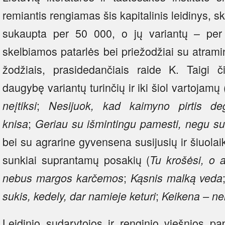
remiantis rengiamas šis kapitalinis leidinys, sk
sukaupta per 50 000, o jų variantų – pe
skelbiamos patarlės bei priežodžiai su atramin
žodžiais, prasidedančiais raide K. Taigi či
daugybę variantų turinčių ir iki šiol vartojamų 
;
neįtiksi
Nesijuok, kad kaimyno pirtis de
;
knisa
Geriau su išmintingu pamesti, negu su 
bei su agrarine gyvensena susijusių ir šiuolai
sunkiai suprantamų posakių (
Tu krošėsi, o a
;
nebus margos karčemos
Kąsnis malką veda
;
sukis, kedely, dar namieje keturi
Keikena – ne
Leidinio sudarytojos ir renginio viešnios pa