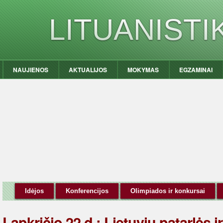
LITUANIST
NAUJIENOS
AKTUALIJOS
MOKYMAS
EGZAMINAI
Idėjos
Konferencijos
Olimpiados ir konkursai
Lapkričio 22 d.: Lietuvių patarlės ir