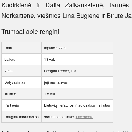
Kudirkienė ir Dalia Zaikauskienė, tarmės
Norkaitienė, viešnios Lina Būgienė ir Birutė Ja
Trumpai apie renginį
Data
lapkričio 22 d.
Laikas
18 val.
Vieta
Renginių erdvė, III a.
Dalyvavimas
įėjimas laisvas
Trukmė
1,5 val.
Partneris
Lietuvių literatūros ir tautosakos institutas
Daugiau informacijos
socialiniame tinkle
„Facebook“