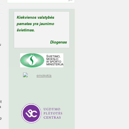
Kiekvienos valstybės
pamatas yra jaunimo
ų
švietimas.
Diogenas
u
sų
a
ip