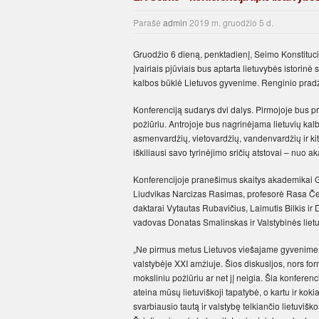
Parašė
admin
2019 m. gruodžio 5 d.
Gruodžio 6 dieną, penktadienį, Seimo Konstituc
įvairiais pjūviais bus aptarta lietuvybės istorinė
kalbos būklė Lietuvos gyvenime. Renginio pradž
Konferenciją sudarys dvi dalys. Pirmojoje bus pris
požiūriu. Antrojoje bus nagrinėjama lietuvių kal
asmenvardžių, vietovardžių, vandenvardžių ir kit
iškiliausi savo tyrinėjimo sričių atstovai – nuo a
Konferencijoje pranešimus skaitys akademikai Gr
Liudvikas Narcizas Rasimas, profesorė Rasa Čep
daktarai Vytautas Rubavičius, Laimutis Bilkis ir
vadovas Donatas Smalinskas ir Valstybinės lietu
„Ne pirmus metus Lietuvos viešajame gyvenime s
valstybėje XXI amžiuje. Šios diskusijos, nors f
moksliniu požiūriu ar net jį neigia. Šia konferen
ateina mūsų lietuviškoji tapatybė, o kartu ir kok
svarbiausio tautą ir valstybę telkiančio lietuvišk