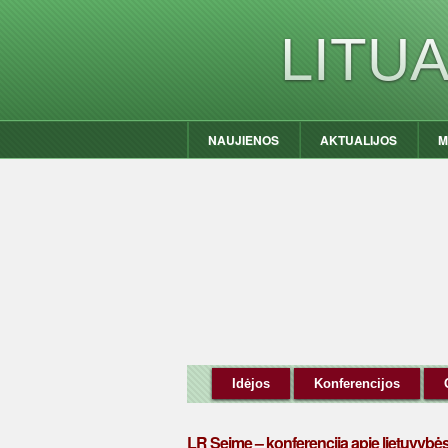
LITU
NAUJIENOS
AKTUALIJOS
M
Idėjos
Konferencijos
LR Seime – konferencija apie lietuvyb