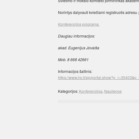
Švietimo ir mokslo komiteto pirmininkas akadem
Norintys dalyvauti kviečiami registruotis adresu
Konferencijos programa.
Daugiau informacijos:
akad. Eugenijus Jovaiša
Mob. 8 668 42661
Informacijos šaltinis:
https://www.lrs.lt/sip/portal.show?p_r=35403
Kategorijos:
Konferencijos
,
Naujienos