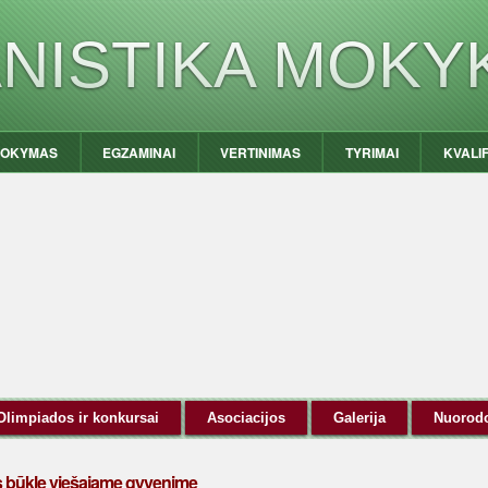
ANISTIKA MOKY
OKYMAS
EGZAMINAI
VERTINIMAS
TYRIMAI
KVALI
Olimpiados ir konkursai
Asociacijos
Galerija
Nuorod
ės būklę viešajame gyvenime