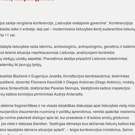
ijos salėje rengiama konferencija „Lietuvybė viešajame gyvenime“. Konferencijoje
 sklaida laike ir erdvėje, taip pat – moderniosios lietuvybės šerdį sudarančios lietuvi
ia 11 val.
tatyta lietuvybės raida istoriniu, archeologiniu, antropologiniu, genetiniu ir kalbini
bos teisinė situacija nepriklausomoje Lietuvoje, analizuojami konkretūs
ų viešųjų užrašų aspektai. Pranešimus skaitys pripažinti Lietuvos mokslininkai,
kademikų iki jaunųjų tyrėjų.
asilda Blažienė ir Eugenijus Jovaiša, Konstitucijos bendraautorius, teisininkas
aitienė, docentai Filomena Kavoliūtė ir Diegas Ardoinas (Diego Ardoino), mokslų
 Daiva Sinkevičiūtė, doktorantas Pavelas Skorupa, Valstybinės kalbos inspekcijos
vių kalbos komisijos pirmininkas Audrys Antanaitis.
tebime fragmentiškas ir ne visada dalykiškas diskusijas apie lietuvybės vietą mū
ormuojančios visuomenės nuomonę ir politikų sprendimus, neretai apskritai nesiremi
cija norime pakviesti dialogui apie tai, kur prasideda ir iš kokios amžių glūdumos
ia jos vieta ir statusas šiandien. Ypatingas dėmesys bus skiriamas lietuvių kalbos ka
osios tapatybės dėmens situacijai aptarti“, – teigia konferencijos iniciatorius, Seimo