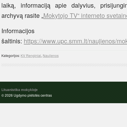
laiką, informaciją apie dalyvius, prisijung
archyvą rasite „
Mokytojo TV“ interneto svetain
Informacijos
šaltinis:
https://www.upc.smm.lt/naujienos/mo
Kategorijos:
KV Renginiai
,
Naujienos
Lituanistika mokykloje
© 2026 Ugdymo plėtotės centras