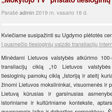
Parašė
admin
2019 m. vasario 18 d.
Kviečiame susipažinti su Ugdymo plėtotės ce
I pusmečio tiesioginių vaizdo transliacijų inte
Minėdami Lietuvos valstybės atkūrimo 100-m
transliacijų ciklą „10 Lietuvos valstyb
tiesioginių pamokų ciklą „Istoriją ir ateitį 
žinomi Lietuvos mokslininkai, visuomenės ir po
Lietuvą kūrusias ir garsinusias asmenyb
istoriniame ir kultūriniame kontekste, apta
gyvenamojo laiko ir dabarties perspektyvų. Š