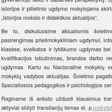
istorijos ir pilietinio ugdymo mokytojams skirtą
„Istorijos mokslo ir didaktikos aktualijos“.
Be to, diskutuosime aktualiomis švieti
pasirengimas priešmokykliniam ugdymui, inf
klasėse, sveikatos ir lytiškumo ugdymas be
kvalifikacijos tobulinimas, brandos darbo re
ugdymas. Kartu su Nacionaline mokyklų ve
mokyklų vadybos aktualijas. Švietimo pagalb
Specialiosios pedagogikos ir psichologijos cen
Raginame iš anksto užduoti klausimus trans
aktyviai siūlyti transliacijų temas el. p.
mokyto