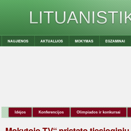
LITUANIST
NAUJIENOS
AKTUALIJOS
MOKYMAS
EGZAMINAI
Idėjos
Konferencijos
Olimpiados ir konkursai
„Mokytojo TV“ pristato tiesiogini