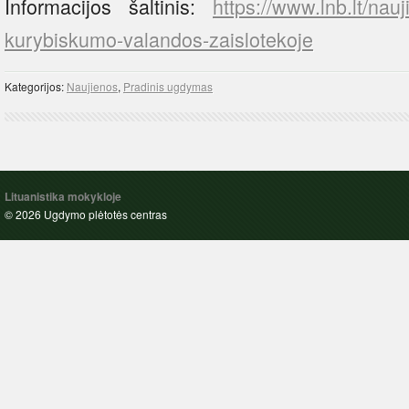
Informacijos šaltinis:
https://www.lnb.lt/nau
kurybiskumo-valandos-zaislotekoje
Kategorijos:
Naujienos
,
Pradinis ugdymas
Lituanistika mokykloje
© 2026 Ugdymo plėtotės centras