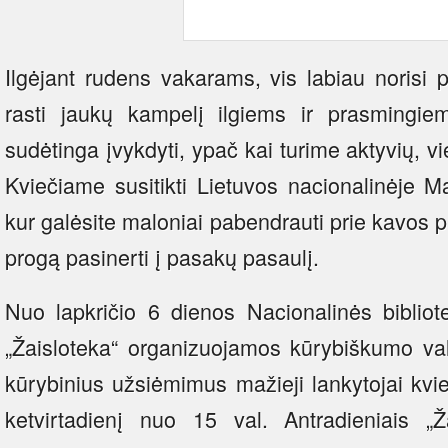
Ilgėjant rudens vakarams, vis labiau norisi 
rasti jaukų kampelį ilgiems ir prasmingie
sudėtinga įvykdyti, ypač kai turime aktyvių, v
Kviečiame susitikti Lietuvos nacionalinėje M
kur galėsite maloniai pabendrauti prie kavos p
progą pasinerti į pasakų pasaulį.
Nuo lapkričio 6 dienos Nacionalinės biblio
„Žaisloteka“ organizuojamos kūrybiškumo v
kūrybinius užsiėmimus mažieji lankytojai kvie
ketvirtadienį nuo 15 val. Antradieniais „Ž