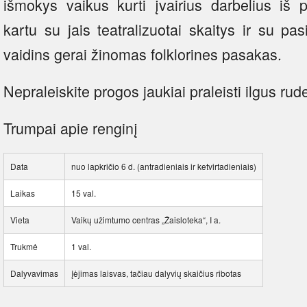
išmokys vaikus kurti įvairius darbelius iš p
kartu su jais teatralizuotai skaitys ir su pas
vaidins gerai žinomas folklorines pasakas.
Nepraleiskite progos jaukiai praleisti ilgus ru
Trumpai apie renginį
Data
nuo lapkričio 6 d. (antradieniais ir ketvirtadieniais)
Laikas
15 val.
Vieta
Vaikų užimtumo centras „Žaisloteka“, I a.
Trukmė
1 val.
Dalyvavimas
įėjimas laisvas, tačiau dalyvių skaičius ribotas