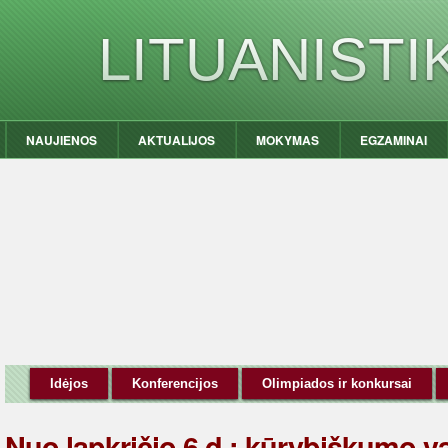
LITUANIST
NAUJIENOS
AKTUALIJOS
MOKYMAS
EGZAMINAI
Idėjos
Konferencijos
Olimpiados ir konkursai
Nuo lapkričio 6 d.: kūrybiškumo v