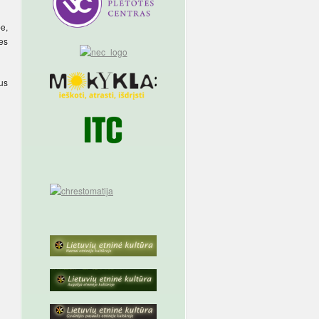
be,
nes
bus