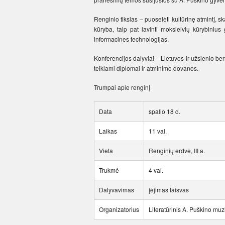
Renginio tikslas – puoselėti kultūrinę atmintį, 
kūryba, taip pat lavinti moksleivių kūrybinius 
informacines technologijas.
Konferencijos dalyviai – Lietuvos ir užsienio b
teikiami diplomai ir atminimo dovanos.
Trumpai apie renginį
Data
spalio 18 d.
Laikas
11 val.
Vieta
Renginių erdvė, III a.
Trukmė
4 val.
Dalyvavimas
įėjimas laisvas
Organizatorius
Literatūrinis A. Puškino muz