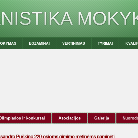
ANISTIKA MOKY
OKYMAS
EGZAMINAI
VERTINIMAS
TYRIMAI
KVALI
Olimpiados ir konkursai
Asociacijos
Galerija
Nuorod
leksandro Puškino 220-osioms gimimo metinėms paminėti