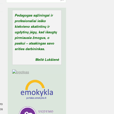
Pedagogas sąžiningai ir
profesionaliai ieško
kiekvieno skatintinų ir
ugdytinų jėgų, kad išaugtų
pirmiausia žmogus, o
paskui – atsakingas savo
srities darbininkas.
Meilė Lukšienė
ro
os