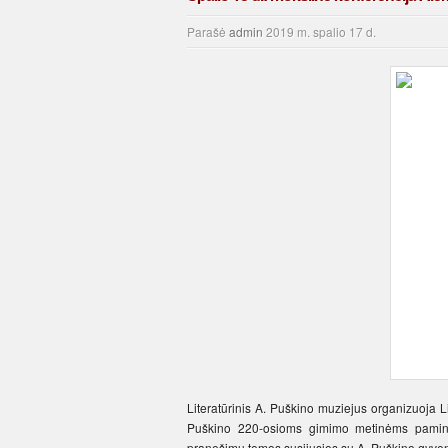
Parašė
admin
2019 m. spalio 17 d.
Literatūrinis A. Puškino muziejus organizuoja 
Puškino 220-osioms gimimo metinėms paminėti
pranešimų temos susijusios su A. Puškino gyvenimu