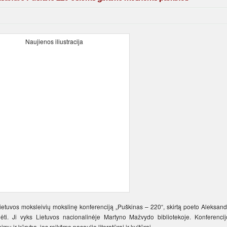
Lietuvos moksleivių mokslinę konferenciją „Puškinas – 220“, skirtą poeto Aleksand
. Ji vyks Lietuvos nacionalinėje Martyno Mažvydo bibliotekoje. Konferencij
 ir kūryba, jos reikšme pasaulio literatūrai ir kultūrai.