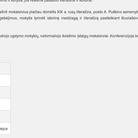
skatinti moksleivius plačiau domėtis XIX a. rusų literatūra, poeto A. Puškino asmeny
gebėjimus, mokytis tyrinėti istorinę medžiagą ir literatūrą pasitelkiant šiuolaiki
endrojo ugdymo mokyklų, neformaliojo švietimo įstaigų moksleiviai. Konferencijoje 
iejus