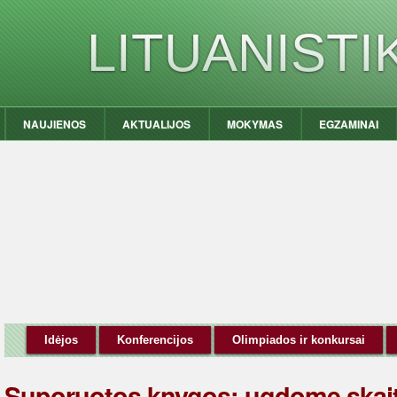
LITUANIST
NAUJIENOS
AKTUALIJOS
MOKYMAS
EGZAMINAI
Idėjos
Konferencijos
Olimpiados ir konkursai
Suporuotos knygos: ugdome skaity