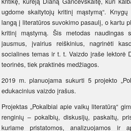
kritikę, kūrėją Dianą Gancevskaitę, kuri ka
ugdome skaitytojų kritinį mąstymą“. Knygų p
langą į literatūros suvokimo pasaulį, o kartu pl
kritinį mąstymą. Šis metodas naudingas sie
jausmus, įvairius reiškinius, nagrinėti ka
socialines temas ir t. t. Vaizdo įraše lektorė
teorinės, tiek praktinės medžiagos.
2019 m. planuojama sukurti 5 projekto „Poka
edukacinius vaizdo įrašus.
Projektas „Pokalbiai apie vaikų literatūrą“ gi
renginių – pokalbių, diskusijų, paskaitų, pr
kuriame pristatomos, analizuojamos ir ap