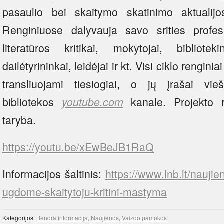
pasaulio bei skaitymo skatinimo aktualijo
Renginiuose dalyvauja savo srities profesi
literatūros kritikai, mokytojai, biblioteki
dailėtyrininkai, leidėjai ir kt. Visi ciklo rengini
transliuojami tiesiogiai, o jų įrašai vie
bibliotekos
kanale. Projekto r
youtube.com
taryba.
https://youtu.be/xEwBeJB1RaQ
Informacijos šaltinis:
https://www.lnb.lt/nauj
ugdome-skaitytoju-kritini-mastyma
Kategorijos:
Bendra informacija
,
Naujienos
,
Vaizdo pamokos