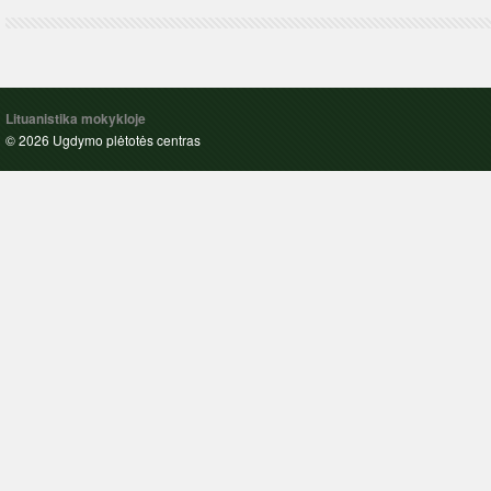
Lituanistika mokykloje
© 2026 Ugdymo plėtotės centras