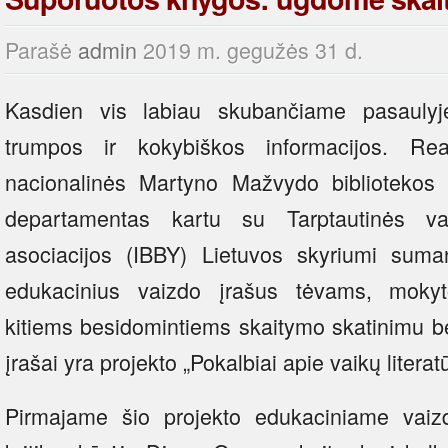
Parašė
admin
2019 m. gegužės 31 d.
Kasdien vis labiau skubančiame pasaulyj
trumpos ir kokybiškos informacijos. Re
nacionalinės Martyno Mažvydo bibliotekos V
departamentas kartu su Tarptautinės vai
asociacijos (IBBY) Lietuvos skyriumi suma
edukacinius vaizdo įrašus tėvams, mokyto
kitiems besidomintiems skaitymo skatinimu bei
įrašai yra projekto „Pokalbiai apie vaikų literatū
Pirmajame šio projekto edukaciniame vaizdo 