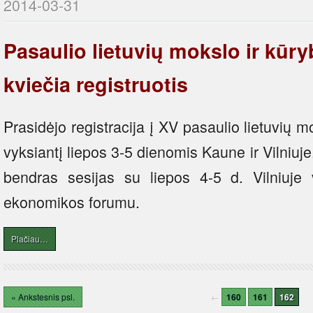
2014-03-31
Pasaulio lietuvių mokslo ir kū
kviečia registruotis
Prasidėjo registracija į XV pasaulio lietuvių 
vyksiantį liepos 3-5 dienomis Kaune ir Vilniuj
bendras sesijas su liepos 4-5 d. Vilniuje v
ekonomikos forumu.
Plačiau…
« Ankstesnis psl.
←
160
161
162