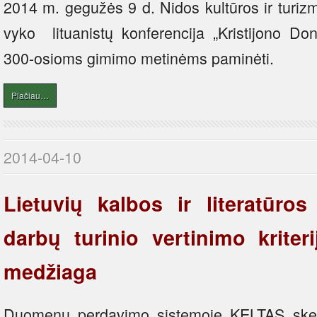
2014 m. gegužės 9 d. Nidos kultūros ir turizm
vyko lituanistų konferencija „Kristijono Don
300-osioms gimimo metinėms paminėti.
Plačiau…
2014-04-10
Lietuvių kalbos ir literatūr
darbų turinio vertinimo kriter
medžiaga
Duomenų perdavimo sistemoje KELTAS skel