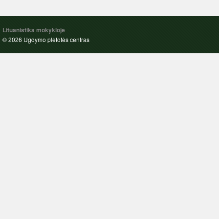
Lituanistika mokykloje
© 2026 Ugdymo plėtotės centras