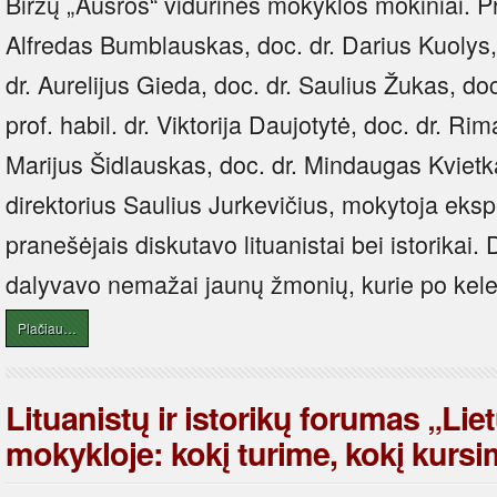
Biržų „Aušros“ vidurinės mokyklos mokiniai. P
Alfredas Bumblauskas, doc. dr. Darius Kuolys
dr. Aurelijus Gieda, doc. dr. Saulius Žukas, do
prof. habil. dr. Viktorija Daujotytė, doc. dr. Ri
Marijus Šidlauskas, doc. dr. Mindaugas Kvietk
direktorius Saulius Jurkevičius, mokytoja ekspe
pranešėjais diskutavo lituanistai bei istorikai.
dalyvavo nemažai jaunų žmonių, kurie po keler
Plačiau…
Lituanistų ir istorikų forumas „Li
mokykloje: kokį turime, kokį kurs