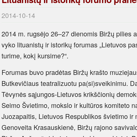
2014-10-14
2014 m. rugsėjo 26–27 dienomis Biržų pilies a
vyko lituanistų ir istorikų forumas „Lietuvos 
turime, kokį kursime?“.
Forumas buvo pradėtas Biržų krašto muziejaus
Butkevičiaus teatralizuotu pa(si)sveikinimu. 
Tėvynės sąjungos-Lietuvos krikščionių demokra
Seimo Švietimo, mokslo ir kultūros komiteto na
Juozapaitis, Lietuvos Respublikos švietimo ir
Genoveita Krasauskienė, Biržų rajono savival