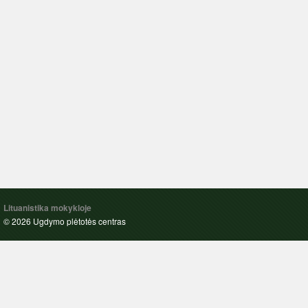
Lituanistika mokykloje
© 2026 Ugdymo plėtotės centras