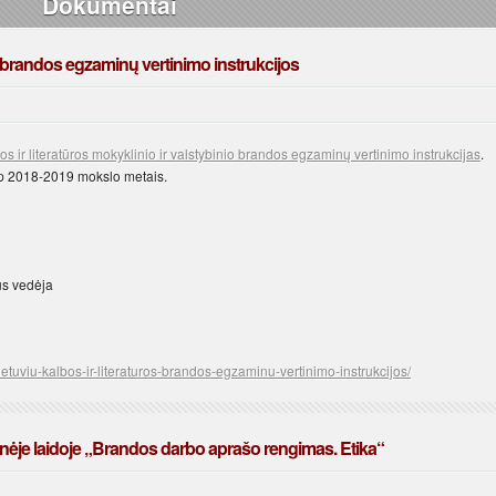
Dokumentai
os brandos egzaminų vertinimo instrukcijos
 ir literatūros mokyklinio ir valstybinio brandos egzaminų vertinimo instrukcijas
.
aip 2018-2019 mokslo metais.
us vedėja
etuviu-kalbos-ir-literaturos-brandos-egzaminu-vertinimo-instrukcijos/
inėje laidoje „Brandos darbo aprašo rengimas. Etika“