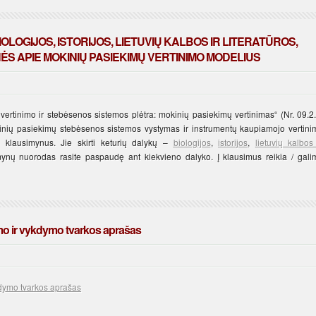
OLOGIJOS, ISTORIJOS, LIETUVIŲ KALBOS IR LITERATŪROS,
 APIE MOKINIŲ PASIEKIMŲ VERTINIMO MODELIUS
ertinimo ir stebėsenos sistemos plėtra: mokinių pasiekimų vertinimas“ (Nr. 09.2.
kinių pasiekimų stebėsenos sistemos vystymas ir instrumentų kaupiamojo vertini
 klausimynus. Jie skirti keturių dalykų –
biologijos
,
istorijos
,
lietuvių kalbos
ynų nuorodas rasite paspaudę ant kiekvieno dalyko. Į klausimus reikia / gali
o ir vykdymo tvarkos aprašas
dymo tvarkos aprašas