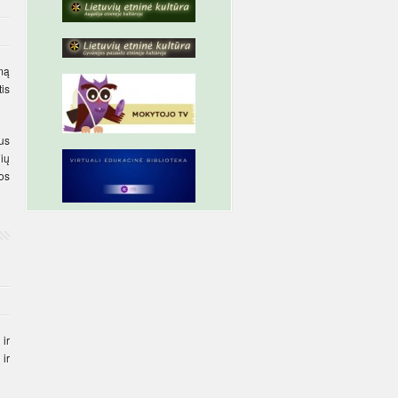
mą
is
us
ių
os
ir
ir