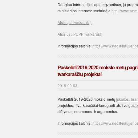
Daugiau informacijos apie egzaminus, jų progra
ministerijos interneto svetainėje
http://www.smm.
Atsisiųsti tvarkaraštį.
Atsisiųsti PUPP tvarkaraštį
Informacijos šaltinis:
https://www.nec.lt/naujieno
Paskelbti 2019-2020 mokslo metų pagri
tvarkaraščių projektai
2019-09-03
Paskelbti 2019-2020 mokslo metų
įskaitos, br
projektus. Tvarkaraščiai koreguoti atsižvelgus 
siūlymus, nuomones ir argumentus.
Informacijos šaltinis:
https://www.nec.lt/naujieno