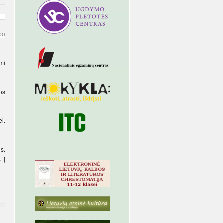
rbo
imi
dos
l.
is.
 į