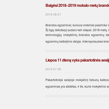
Baigėsi 2018–2019 mokslo metų brand
2019-08-21
Brandos egzaminai, kuriuos mokiniai pasirinko l
Šį ilgą laikotarpį sudaro keli etapai. 2018 met
technologijų mokyklinių brandos egzaminų da
egzaminų kalbėjimo dalyje. Intensyviausias brand
Liepos 11 dieną vyks pakartotinės sesij
2019-07-09
Pakartotinėje sesijoje mokyklinį lietuvių kalbo
egzaminas yra atidėtas, ir tie, kurie mokyklinio