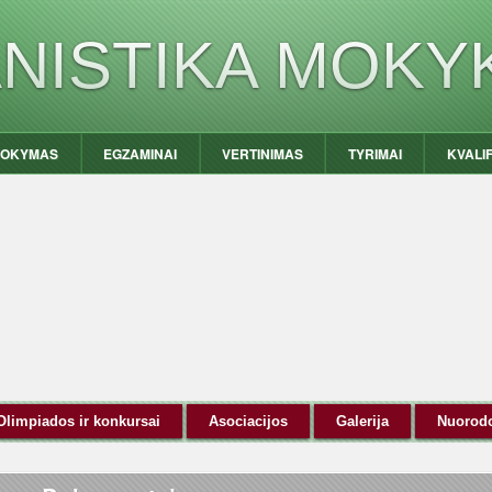
ANISTIKA MOKY
OKYMAS
EGZAMINAI
VERTINIMAS
TYRIMAI
KVALI
Olimpiados ir konkursai
Asociacijos
Galerija
Nuorod