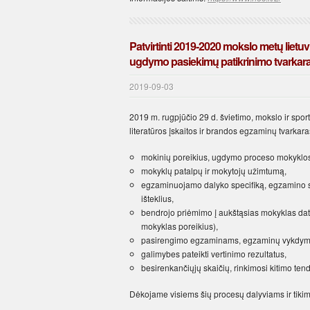
Patvirtinti 2019-2020 mokslo metų lietuv
ugdymo pasiekimų patikrinimo tvarkara
2019-09-03
2019 m. rugpjūčio 29 d. švietimo, mokslo ir spor
literatūros įskaitos ir brandos egzaminų tvarkara
mokinių poreikius, ugdymo proceso mokyklo
mokyklų patalpų ir mokytojų užimtumą,
egzaminuojamo dalyko specifiką, egzamino s
išteklius,
bendrojo priėmimo į aukštąsias mokyklas datas
mokyklas poreikius),
pasirengimo egzaminams, egzaminų vykdymo 
galimybes pateikti vertinimo rezultatus,
besirenkančiųjų skaičių, rinkimosi kitimo ten
Dėkojame visiems šių procesų dalyviams ir tik