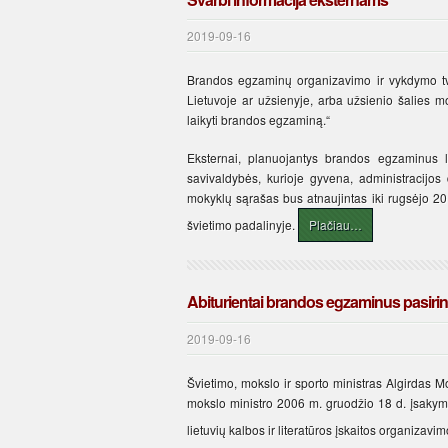
2019-09-16
Brandos egzaminų organizavimo ir vykdymo tva
Lietuvoje ar užsienyje, arba užsienio šalies
laikyti brandos egzaminą.“
Eksternai, planuojantys brandos egzaminus 
savivaldybės, kurioje gyvena, administracijos
mokyklų sąrašas bus atnaujintas iki rugsėjo 20
švietimo padalinyje.
Plačiau…
Abiturientai brandos egzaminus pasirink
2019-09-16
Švietimo, mokslo ir sporto ministras Algirdas 
mokslo ministro 2006 m. gruodžio 18 d. įsaky
lietuvių kalbos ir literatūros įskaitos organizav