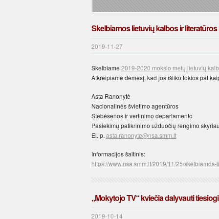
Skelbiamos lietuvių kalbos ir literatūr
2019-11-27
Skelbiame
2019-2020 mokslo metų lietuvių kalbos
Atkreipiame dėmesį, kad jos išliko tokios pat k
Asta Ranonytė
Nacionalinės švietimo agentūros
Stebėsenos ir vertinimo departamento
Pasiekimų patikrinimo užduočių rengimo skyria
El. p.
asta.ranonyte@nsa.smm.lt
Informacijos šaltinis:
https://www.nsa.smm.lt/2019/11/25/skelbiamos-li
„Mokytojo TV“ kviečia dalyvauti tiesiog
2019-10-14