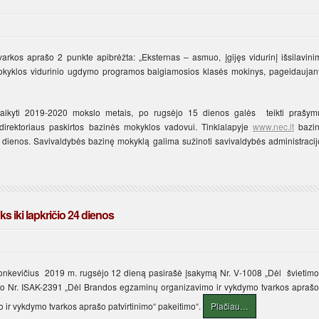
rkos aprašo 2 punkte apibrėžta: „Eksternas – asmuo, įgijęs vidurinį išsilavini
 mokyklos vidurinio ugdymo programos baigiamosios klasės mokinys, pageidaujant
laikyti 2019-2020 mokslo metais, po rugsėjo 15 dienos galės teikti prašym
 direktoriaus paskirtos bazinės mokyklos vadovui. Tinklalapyje
www.nec.lt
bazin
 dienos. Savivaldybės bazinę mokyklą galima sužinoti savivaldybės administracij
s iki lapkričio 24 dienos
Monkevičius 2019 m. rugsėjo 12 dieną pasirašė įsakymą Nr. V-1008 „Dėl švietimo 
mo Nr. ISAK-2391 „Dėl Brandos egzaminų organizavimo ir vykdymo tvarkos aprašo 
imo ir vykdymo tvarkos aprašo patvirtinimo“ pakeitimo“.
Plačiau…