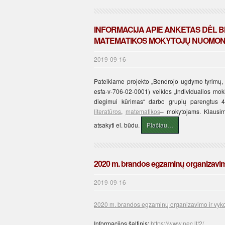
INFORMACIJA APIE ANKETAS DĖL BI
MATEMATIKOS MOKYTOJŲ NUOMONĖS
2019-09-16
Pateikiame projekto „Bendrojo ugdymo tyrimų, v
esfa-v-706-02-0001) veiklos „Individualios mo
diegimui kūrimas“ darbo grupių parengtus 4
literatūros
,
matematikos
– mokytojams. Klausim
atsakyti el. būdu.
Plačiau…
2020 m. brandos egzaminų organizavim
2019-09-16
2020 m. brandos egzaminų organizavimo ir vyk
Informacijos šaltinis:
https://www.nec.lt/2/