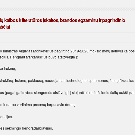
ių kalbos ir literatūros įskaitos, brandos egzaminų ir pagrindinio
ščiai
to ministras Algirdas Monkevičius patvirtino 2019-2020 mokslo metų lietuvių kalbos 
ščius. Rengiant tvarkaraščius buvo atsižvelgta į:
se trukmę,
truktūrą, trukmę, paklausą, naudojamas technologines priemones, žmogiškuosius
 (pagal galimybes stengėmės atsižvelgti į stojančiųjų ir į užsienio šalių aukštąsia
ir darbų vertinimo procesų tarpusavio dermę,
dencijas.
imės sėkmingo bendradarbiavimo.