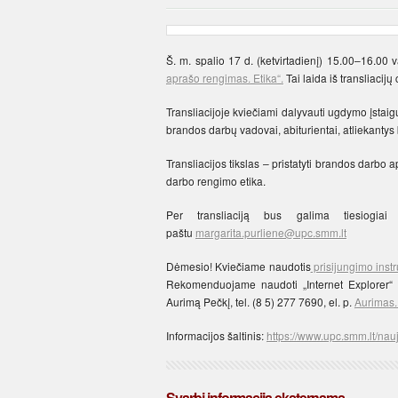
Š. m. spalio 17 d. (ketvirtadienį) 15.00–16.00 
aprašo rengimas. Etika“.
Tai laida iš transliacij
Transliacijoje kviečiami dalyvauti ugdymo įstai
brandos darbų vadovai, abiturientai, atliekanty
Transliacijos tikslas – pristatyti brandos darbo 
darbo rengimo etika.
Per transliaciją bus galima tiesiogiai
paštu
margarita.purliene@upc.smm.lt
Dėmesio! Kviečiame naudotis
prisijungimo instr
Rekomenduojame naudoti „Internet Explorer“ na
Aurimą Pečkį, tel. (8 5) 277 7690, el. p.
Aurimas
Informacijos šaltinis:
https://www.upc.smm.lt/na
Svarbi informacija eksternams