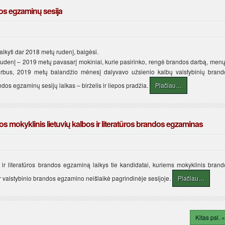
os egzaminų sesija
aikyti dar 2018 metų rudenį, baigėsi.
ų rudenį – 2019 metų pavasarį mokiniai, kurie pasirinko, rengė brandos darbą, menų
rbus, 2019 metų balandžio mėnesį dalyvavo užsienio kalbų valstybinių brand
os egzaminų sesijų laikas – birželis ir liepos pradžia.
Plačiau…
os mokyklinis lietuvių kalbos ir literatūros brandos egzaminas
s ir literatūros brandos egzaminą laikys tie kandidatai, kuriems mokyklinis brand
 ar valstybinio brandos egzamino neišlaikė pagrindinėje sesijoje.
Plačiau…
Kitas psl. »