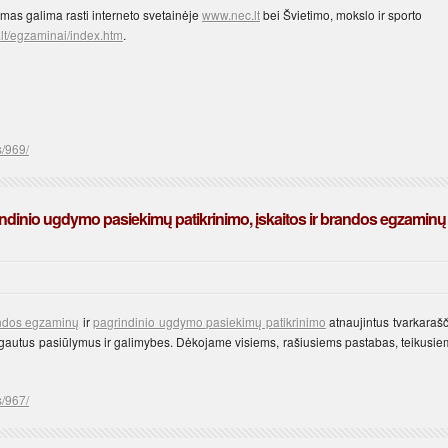
mas galima rasti interneto svetainėje
www.nec.lt
bei Švietimo, mokslo ir sporto
lt/egzaminai/index.htm
.
s/969/
ndinio ugdymo pasiekimų patikrinimo, įskaitos ir brandos egzaminų
andos egzaminų
ir
pagrindinio ugdymo pasiekimų patikrinimo
atnaujintus tvarkarašč
į gautus pasiūlymus ir galimybes. Dėkojame visiems, rašiusiems pastabas, teikusie
s/967/