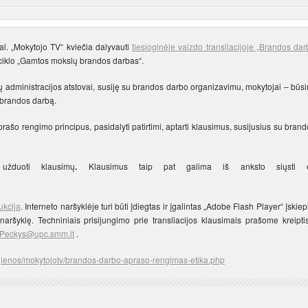
val. „Mokytojo TV“ kviečia dalyvauti
tiesioginėje vaizdo transliacijoje „Brandos da
ų ciklo „Gamtos mokslų brandos darbas“.
gų administracijos atstovai, susiję su brandos darbo organizavimu, mokytojai – būs
s brandos darbą.
aprašo rengimo principus, pasidalyti patirtimi, aptarti klausimus, susijusius su bran
 užduoti klausimų
.
Klausimus taip pat galima iš anksto siųsti e
ukcija
. Interneto naršyklėje turi būti įdiegtas ir įgalintas „Adobe Flash Player“ įskiep
ršyklę. Techniniais prisijungimo prie transliacijos klausimais prašome kreiptis
.Peckys@upc.smm.lt
.
ujienos/mokytojotv/brandos-darbo-apraso-rengimas-etika.php