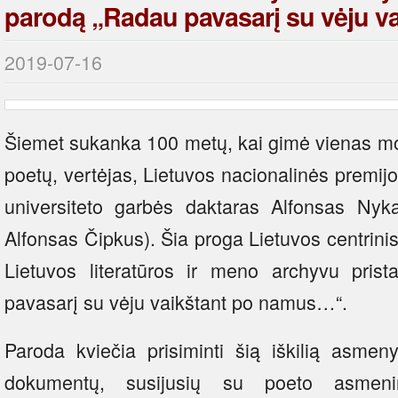
parodą „Radau pavasarį su vėju 
2019-07-16
Šiemet sukanka 100 metų, kai gimė vienas mod
poetų, vertėjas, Lietuvos nacionalinės premijo
universiteto garbės daktaras Alfonsas Nyka-
Alfonsas Čipkus). Šia proga Lietuvos centrini
Lietuvos literatūros ir meno archyvu prist
pavasarį su vėju vaikštant po namus…“.
Paroda kviečia prisiminti šią iškilią asmeny
dokumentų, susijusių su poeto asmeni