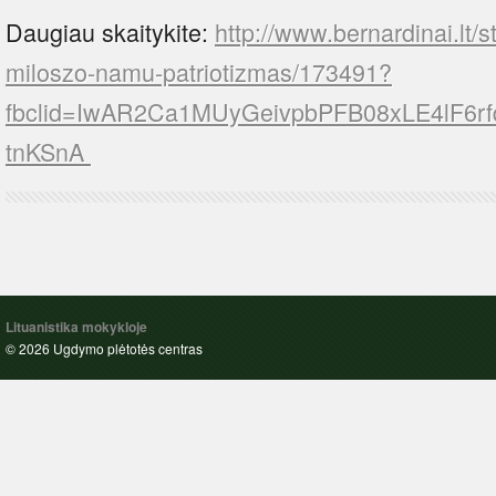
Daugiau skaitykite:
http://www.bernardinai.lt/
miloszo-namu-patriotizmas/173491?
fbclid=IwAR2Ca1MUyGeivpbPFB08xLE4lF6r
tnKSnA
Lituanistika mokykloje
© 2026 Ugdymo plėtotės centras