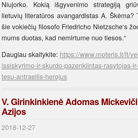
Niujorko. Kokią išgyvenimo strategiją gri
lietuvių literatūros avangardistas A. Škėma? 
šie vokiečių filosofo Friedricho Nietzsche‘s ž
mums duotas, kad nemirtume nuo tiesos.“
Daugiau skaitykite:
https://www.moteris.lt/lt/v
issiskyrimo-ir-skurdo-pazenklintas-rasytojas-i
tesu-antraeilis-herojus
V. Girinkinkienė Adomas Mickeviči
Azijos
2018-12-27