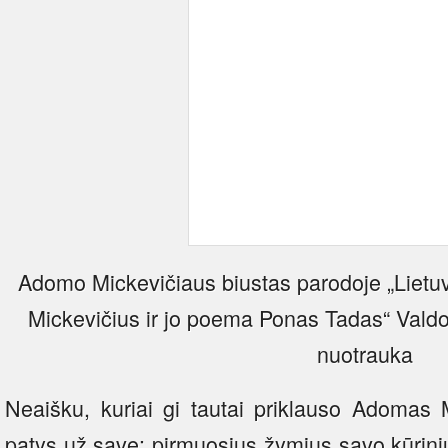
Adomo Mickevičiaus biustas parodoje „Lie
Mickevičius ir jo poema Ponas Tadas“ Valdo
nuotrauka
Neaišku, kuriai gi tautai priklauso Adomas M
patys už save: pirmuosius žymius savo kūrinius