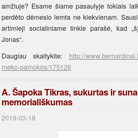
amžiuje? Esame šiame pasaulyje tokiais laika
perdėto dėmesio lemta ne kiekvienam. Saus
artimieji socialiniame tinkle parašė, kad „š
Jonas“.
Daugiau skaitykite:
http://www.bernardinai.
meko-pamokos/175126
A. Šapoka Tikras, sukurtas ir suna
memoriališkumas
2019-03-18