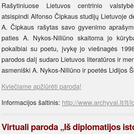
Rašytiniuose Lietuvos centrinio valsty
atsispindi Alfonso Čipkaus studijų Lietuvoje d
A. Čipkaus rašytas savo gyvenimo aprašy
paties A. Nykos-Niliūno skaitoma jo kūryb
pokalbiai su poetu, įvykę jo viešnagės 1998
parodos dalį sudaro Lietuvos literatūros ir me
asmeniški A. Nykos-Niliūno ir poetės Lidijos Š
Kviečiame apžiūrėti parodą!
Informacijos šaltinis:
http://www.archyvai.lt/lt
Virtuali paroda „Iš diplomatijos ist