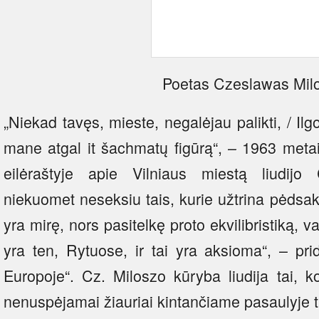
Poetas Czeslawas Mil
„Niekad tavęs, mieste, negalėjau palikti, / Il
mane atgal it šachmatų figūrą“, – 1963 meta
eilėraštyje apie Vilniaus miestą liudij
niekuomet neseksiu tais, kurie užtrina pėdsaku
yra mirę, nors pasitelkę proto ekvilibristiką,
yra ten, Rytuose, ir tai yra aksioma“, – pr
Europoje“. Cz. Miloszo kūryba liudija tai, ko
nenuspėjamai žiauriai kintančiame pasaulyje t