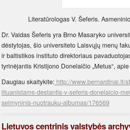
Literatūrologas V. Šeferis. Asmenini
Dr. Vaidas Šeferis yra Brno Masaryko universit
dėstytojas, šio universiteto Laisvųjų menų fak
ir baltistikos instituto direktoriaus pavaduotoj
tyrinėjantis Kristijono Donelaičio „Metus“, api
Daugiau skaitykite:
http://www.bernardinai.lt/s
lituanistams-destantis-v-seferis-donelaicio-me
seimyninis-nuotrauku-albumas/176569
Lietuvos centrinis valstybės archyv