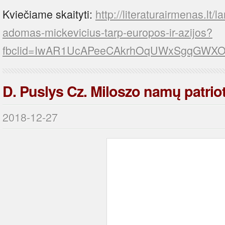
Kviečiame skaityti:
http://literaturairmenas.lt/
adomas-mickevicius-tarp-europos-ir-azijos?
fbclid=IwAR1UcAPeeCAkrhOqUWxSgqGWX
D. Puslys Cz. Miloszo namų patrio
2018-12-27