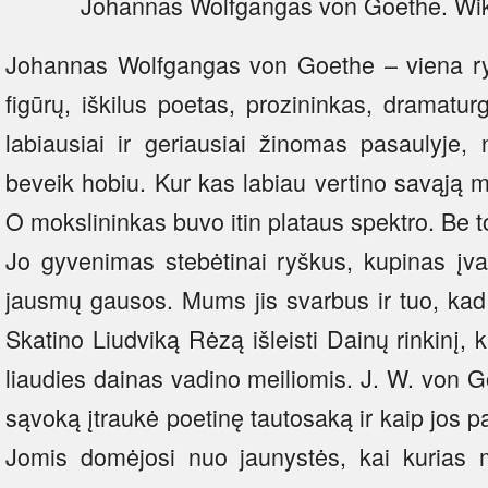
Johannas Wolfgangas von Goethe. Wikip
Johannas Wolfgangas von Goethe – viena ry
figūrų, iškilus poetas, prozininkas, dramatur
labiausiai ir geriausiai žinomas pasaulyje, 
beveik hobiu. Kur kas labiau vertino savąją mo
O mokslininkas buvo itin plataus spektro. Be to,
Jo gyvenimas stebėtinai ryškus, kupinas įvai
jausmų gausos. Mums jis svarbus ir tuo, kad 
Skatino Liudviką Rėzą išleisti Dainų rinkinį, 
liaudies dainas vadino meiliomis. J. W. von Go
sąvoką įtraukė poetinę tautosaką ir kaip jos p
Jomis domėjosi nuo jaunystės, kai kurias m