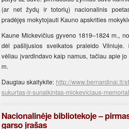
(ar net žydų ir totorių) nacionalinis poe
pradėjęs mokytojauti Kauno apskrities mokykl
Kaune Mickevičius gyveno 1819–1824 m., n
dėl pašlijusios sveikatos praleido Vilniuje
vėliau įvardindavo kaip namus, tačiau apie jo
m.
Daugiau skaitykite:
http://www.bernardinai.lt/s
sukurtas-ir-sunaikintas-mickeviciaus-memori
Nacionalinėje bibliotekoje – pirm
garso įrašas