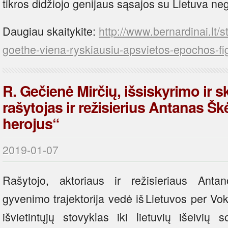
tikros didžiojo genijaus sąsajos su Lietuva neg
Daugiau skaitykite:
http://www.bernardinai.lt/
goethe-viena-ryskiausiu-apsvietos-epochos-f
R. Gečienė Mirčių, išsiskyrimo ir 
rašytojas ir režisierius Antanas Šk
herojus“
2019-01-07
Rašytojo, aktoriaus ir režisieriaus Ant
gyvenimo trajektorija vedė iš Lietuvos per Vok
išvietintųjų stovyklas iki lietuvių išeivių