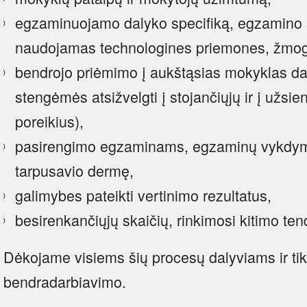
egzaminuojamo dalyko specifiką, egzamino s
naudojamas technologines priemones, žmogi
bendrojo priėmimo į aukštąsias mokyklas da
stengėmės atsižvelgti į stojančiųjų ir į užsi
poreikius),
pasirengimo egzaminams, egzaminų vykdymo
tarpusavio dermę,
galimybes pateikti vertinimo rezultatus,
besirenkančiųjų skaičių, rinkimosi kitimo ten
Dėkojame visiems šių procesų dalyviams ir t
bendradarbiavimo.