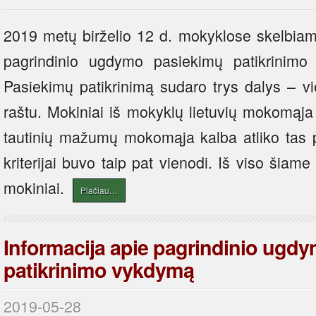
2019 metų birželio 12 d. mokyklose skelbiami l
pagrindinio ugdymo pasiekimų patikrinimo 
Pasiekimų patikrinimą sudaro trys dalys – vi
raštu. Mokiniai iš mokyklų lietuvių mokomąja
tautinių mažumų mokomąja kalba atliko tas p
kriterijai buvo taip pat vienodi. Iš viso šiam
mokiniai.
Plačiau…
Informacija apie pagrindinio ugd
patikrinimo vykdymą
2019-05-28