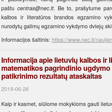
paštu
. Be to, prašytume par
centras@nec.lt
kalbos ir literatūros brandos egzamino vy
nurodytų galimų egzamino vykdymo dviejų skir
Informacijos šaltinis:
https://www.nec.lt/naujie
Informacija apie lietuvių kalbos ir l
matematikos pagrindinio ugdymo
patikrinimo rezultatų ataskaitas
2019-06-26
Kaip ir kasmet, siūlome mokykloms gauti lietuvių