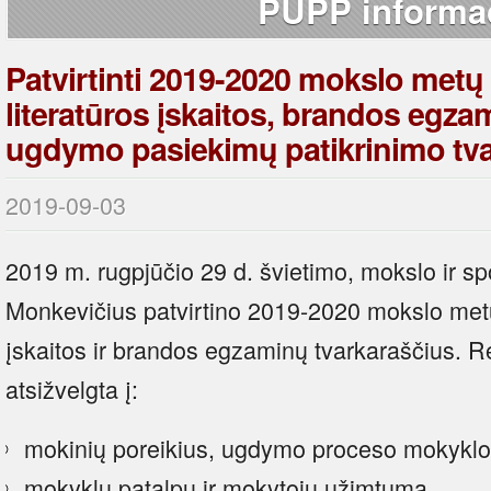
PUPP informac
Patvirtinti 2019-2020 mokslo metų l
literatūros įskaitos, brandos egza
ugdymo pasiekimų patikrinimo tva
2019-09-03
2019 m. rugpjūčio 29 d. švietimo, mokslo ir sp
Monkevičius patvirtino 2019-2020 mokslo metų l
įskaitos ir brandos egzaminų tvarkaraščius. R
atsižvelgta į:
mokinių poreikius, ugdymo proceso mokyklo
mokyklų patalpų ir mokytojų užimtumą,