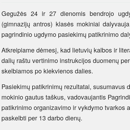
Gegužės 24 ir 27 dienomis bendrojo ugd
(gimnazijų antros) klasės mokiniai dalyvauja l
pagrindinio ugdymo pasiekimų patikrinimo dal
Atkreipiame dėmesį, kad lietuvių kalbos ir lite
dalių raštu vertinimo instrukcijos duomenų p
skelbiamos po kiekvienos dalies.
Pasiekimų patikrinimų rezultatai, susumavus da
mokinio gautus taškus, vadovaujantis Pagrin
patikrinimo organizavimo ir vykdymo tvarkos 
paskelbti per 13 darbo dienų.