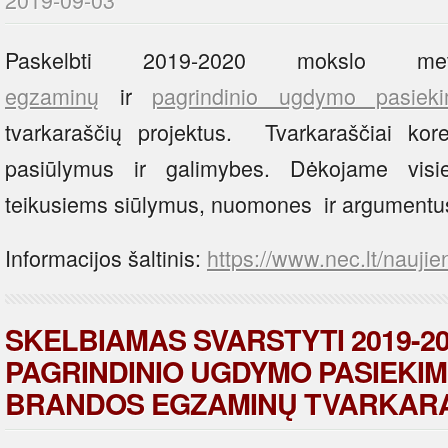
Paskelbti 2019-2020 mokslo
egzaminų
ir
pagrindinio ugdymo pasieki
tvarkaraščių projektus. Tvarkaraščiai kor
pasiūlymus ir galimybes. Dėkojame visi
teikusiems siūlymus, nuomones ir argumentu
Informacijos šaltinis:
https://www.nec.lt/naujie
SKELBIAMAS SVARSTYTI 2019-2
PAGRINDINIO UGDYMO PASIEKIMŲ
BRANDOS EGZAMINŲ TVARKARA