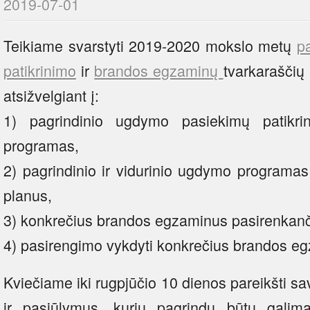
2019-07-01
Teikiame svarstyti 2019-2020 mokslo metų
p
patikrinimo
ir
brandos egzaminų
tvarkaraščių 
atsižvelgiant į:
1) pagrindinio ugdymo pasiekimų patikr
programas,
2) pagrindinio ir vidurinio ugdymo program
planus,
3) konkrečius brandos egzaminus pasirenkanči
4) pasirengimo vykdyti konkrečius brandos e
Kviečiame iki rugpjūčio 10 dienos pareikšti s
ir pasiūlymus, kurių pagrindu būtų galima 