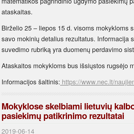
matematikos pagrindinio ugdymo pasiekimų pat
ataskaitas.
Birželio 25 – liepos 15 d. visoms mokykloms s
savo mokinių detalius rezultatus. Informacija 
suvedimo rubriką yra duomenų perdavimo si
Ataskaitos mokykloms bus išsiųstos rugsėjo 
Informacijos šaltinis:
https://www.nec.lt/naujie
Mokyklose skelbiami lietuvių kalbos
pasiekimų patikrinimo rezultatai
2019-06-14