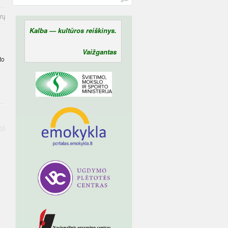
rų
Kalba — kultūros reiškinys.
Vaižgantas
to