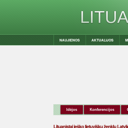
LITU
NAUJIENOS
AKTUALIJOS
M
Idėjos
Konferencijos
Lituanistai ieško lietuviškų ženklų Latvij