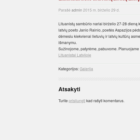
Parašė
admin
2015 m. birželio 29 d.
Lituanistų sambūrio nariai birželio 27-28 dieną 
latvių poeto Janio Rainio, poetės Aspazijos pė
dėmesiu kiekvienai lietuvių ir latvių kultūrų asme
išmanymu.
Sužinojome, patyrėme, pabuvome. Planuojame n
Lituanistai Latvijoje
Kategorijos:
Galerija
Atsakyti
Turite
prisijungti
kad rašyti komentarus.