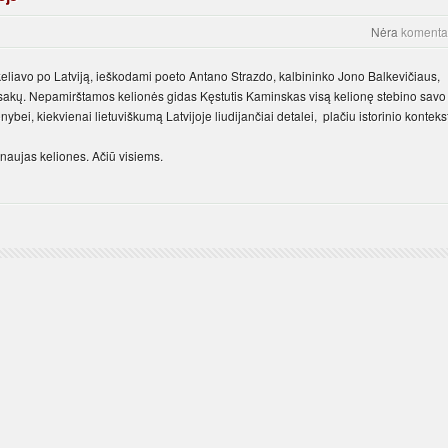
Nėra
komenta
keliavo po Latviją, ieškodami poeto Antano Strazdo, kalbininko Jono Balkevičiaus,
dsakų. Nepamirštamos kelionės gidas Kęstutis Kaminskas visą kelionę stebino savo
nybei, kiekvienai lietuviškumą Latvijoje liudijančiai detalei, plačiu istorinio konteks
aujas keliones. Ačiū visiems.