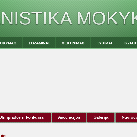
ANISTIKA MOKY
OKYMAS
EGZAMINAI
VERTINIMAS
TYRIMAI
KVALI
Olimpiados ir konkursai
Asociacijos
Galerija
Nuorod
oje