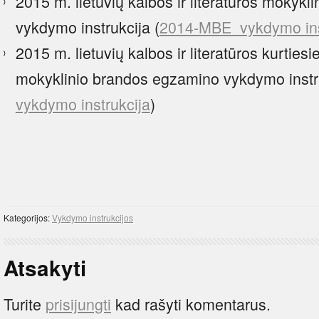
2015 m. lietuvių kalbos ir literatūros mokyk
vykdymo instrukcija (
2014-MBE_vykdymo ins
2015 m. lietuvių kalbos ir literatūros kurties
mokyklinio brandos egzamino vykdymo instru
vykdymo instrukcija
)
Kategorijos:
Vykdymo instrukcijos
Atsakyti
Turite
prisijungti
kad rašyti komentarus.