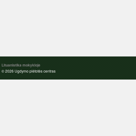
Lituanistika mokykloje
© 2026 Ugdymo plėtotės centras