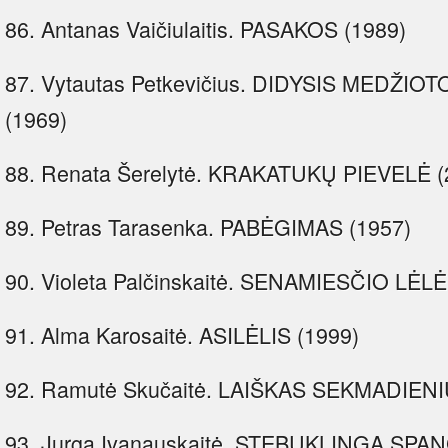
86. Antanas Vaičiulaitis. PASAKOS (1989)
87. Vytautas Petkevičius. DIDYSIS MEDŽI
(1969)
88. Renata Šerelytė. KRAKATUKŲ PIEVELĖ (
89. Petras Tarasenka. PABĖGIMAS (1957)
90. Violeta Palčinskaitė. SENAMIESČIO LĖLĖ
91. Alma Karosaitė. ASILĖLIS (1999)
92. Ramutė Skučaitė. LAIŠKAS SEKMADIENIU
93. Jurga Ivanauskaitė. STEBUKLINGA SPA