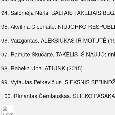
94. Salomėja Nėris. BALTAIS TAKELIAIS BĖ
95. Akvilina Cicėnaitė. NIUJORKO RESPUBLI
96. Vaižgantas. ALEKSIUKAS IR MOTUTĖ (1
97. Ramutė Skučaitė. TAKELIS IŠ NAUJO: rink
98. Rebeka Una. ATJUNK (2015)
99. Vytautas Petkevičius. SIEKSNIS SPRIND
100. Rimantas Černiauskas. SLIEKO PASAKA