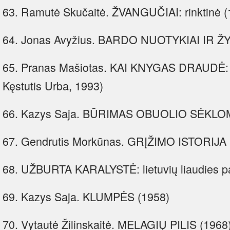
63. Ramutė Skučaitė. ŽVANGUČIAI: rinktinė (
64. Jonas Avyžius. BARDO NUOTYKIAI IR ŽY
65. Pranas Mašiotas. KAI KNYGAS DRAUDĖ: a
Kęstutis Urba, 1993)
66. Kazys Saja. BŪRIMAS OBUOLIO SĖKLOM
67. Gendrutis Morkūnas. GRĮŽIMO ISTORIJA 
68. UŽBURTA KARALYSTĖ: lietuvių liaudies p
69. Kazys Saja. KLUMPĖS (1958)
70. Vytautė Žilinskaitė. MELAGIŲ PILIS (1968