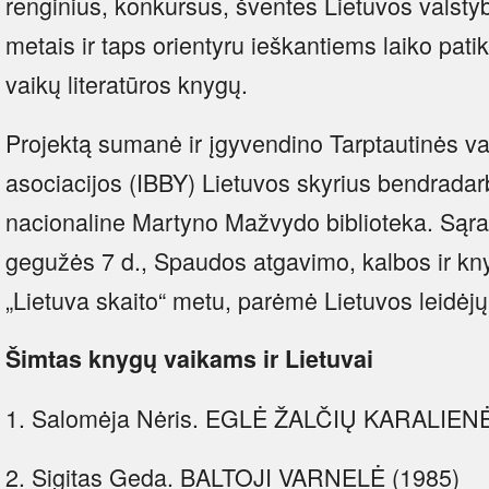
renginius, konkursus, šventes Lietuvos valst
metais ir taps orientyru ieškantiems laiko patik
vaikų literatūros knygų.
Projektą sumanė ir įgyvendino Tarptautinės vai
asociacijos (IBBY) Lietuvos skyrius bendrada
nacionaline Martyno Mažvydo biblioteka. Sąr
gegužės 7 d., Spaudos atgavimo, kalbos ir kny
„Lietuva skaito“ metu, parėmė Lietuvos leidėjų
Šimtas knygų vaikams ir Lietuvai
1. Salomėja Nėris. EGLĖ ŽALČIŲ KARALIENĖ
2. Sigitas Geda. BALTOJI VARNELĖ (1985)