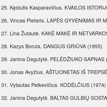
25. Kęstutis Kasparavičius. KVAILOS ISTORI
26. Vincas Pietaris. LAPĖS GYVENIMAS IR M
27. Lina Žutautė. KAKĖ MAKĖ IR NETVARK
28. Kazys Boruta. DANGUS GRIŪVA (1955)
29. Janina Degutytė. PELĖDŽIUKO SAPNAS 
30. Jonas Avyžius. AŠTUONETAS IŠ TREPS
31. Vytautas Petkevičius. KODĖLČIUS (1974)
32. Janina Degutytė. BALTAS GULBIŲ SOSTA