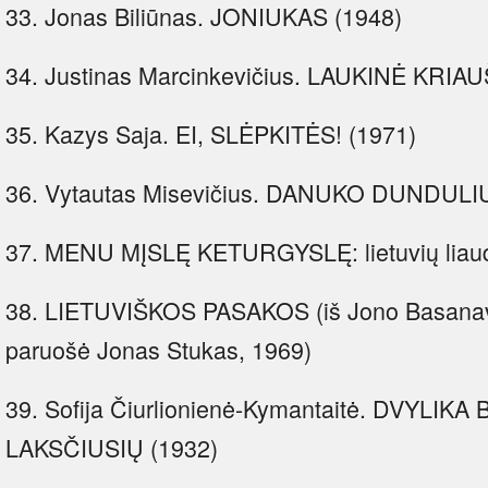
33. Jonas Biliūnas. JONIUKAS (1948)
34. Justinas Marcinkevičius. LAUKINĖ KRIAUŠ
35. Kazys Saja. EI, SLĖPKITĖS! (1971)
36. Vytautas Misevičius. DANUKO DUNDULI
37. MENU MĮSLĘ KETURGYSLĘ: lietuvių liaud
38. LIETUVIŠKOS PASAKOS (iš Jono Basanavi
paruošė Jonas Stukas, 1969)
39. Sofija Čiurlionienė-Kymantaitė. DVYLI
LAKSČIUSIŲ (1932)