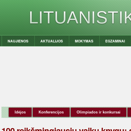
LITUANIST
NAUJIENOS
AKTUALIJOS
MOKYMAS
EGZAMINAI
Idėjos
Konferencijos
Olimpiados ir konkursai
100 reikšmingiausių vaikų knygų: s