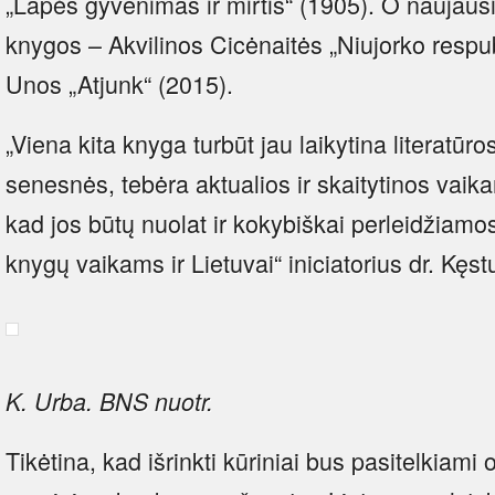
„Lapės gyvenimas ir mirtis“ (1905). O naujaus
knygos – Akvilinos Cicėnaitės „Niujorko respu
Unos „Atjunk“ (2015).
„Viena kita knyga turbūt jau laikytina literatūros 
senesnės, tebėra aktualios ir skaitytinos vaik
kad jos būtų nuolat ir kokybiškai perleidžiamos
knygų vaikams ir Lietuvai“ iniciatorius dr. Kęst
K. Urba. BNS nuotr.
Tikėtina, kad išrinkti kūriniai bus pasitelkiami 