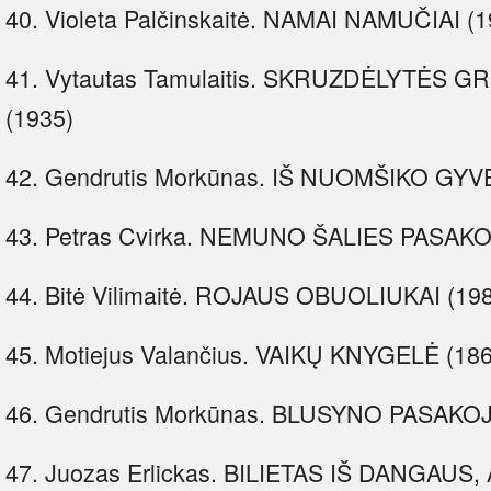
40. Violeta Palčinskaitė. NAMAI NAMUČIAI (1
41. Vytautas Tamulaitis. SKRUZDĖLYTĖS 
(1935)
42. Gendrutis Morkūnas. IŠ NUOMŠIKO GYV
43. Petras Cvirka. NEMUNO ŠALIES PASAKO
44. Bitė Vilimaitė. ROJAUS OBUOLIUKAI (19
45. Motiejus Valančius. VAIKŲ KNYGELĖ (186
46. Gendrutis Morkūnas. BLUSYNO PASAKOJ
47. Juozas Erlickas. BILIETAS IŠ DANGAU