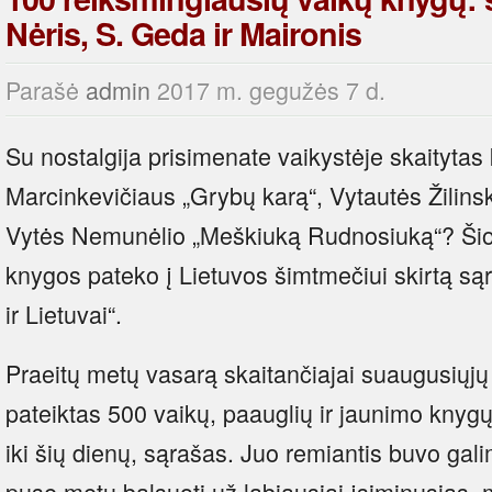
Nėris, S. Geda ir Maironis
Parašė
admin
2017 m. gegužės 7 d.
Su nostalgija prisimenate vaikystėje skaitytas
Marcinkevičiaus „Grybų karą“, Vytautės Žilinsk
Vytės Nemunėlio „Meškiuką Rudnosiuką“? Šios 
knygos pateko į Lietuvos šimtmečiui skirtą s
ir Lietuvai“.
Praeitų metų vasarą skaitančiajai suaugusių
pateiktas 500 vaikų, paauglių ir jaunimo knygų,
iki šių dienų, sąrašas. Juo remiantis buvo gali
pusę metų balsuoti už labiausiai įsiminusias,