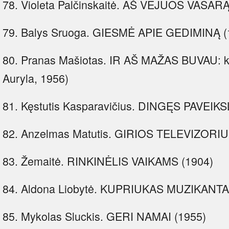
78. Violeta Palčinskaitė. AŠ VEJUOS VASARĄ: 
79. Balys Sruoga. GIESMĖ APIE GEDIMINĄ (
80. Pranas Mašiotas. IR AŠ MAŽAS BUVAU: kū
Auryla, 1956)
81. Kęstutis Kasparavičius. DINGĘS PAVEIKS
82. Anzelmas Matutis. GIRIOS TELEVIZORIU
83. Žemaitė. RINKINĖLIS VAIKAMS (1904)
84. Aldona Liobytė. KUPRIUKAS MUZIKANTAS: 
85. Mykolas Sluckis. GERI NAMAI (1955)