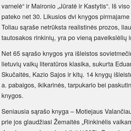
varnelė“ ir Maironio „Jūratė ir Kastytis“. Iš vis
pateko net 30. Likusios dvi knygos pirmajame
Toliau sąraše netrūksta realistinės prozos, lia
tautosakos rinkinių, yra po vieną paveikslėlių 
Net 65 sąrašo knygos yra išleistos sovietmečiu 
lietuvių vaikų literatūros klasika, sukurta Ed
Skučaitės, Kazio Sajos ir kitų. 14 knygų išleist
a. pabaigos, ikikarinės, tarpukario bei paskut
knygos.
Seniausia sąrašo knyga – Motiejaus Valančiau
prie jos glaudžiasi Žemaitės „Rinkinėlis vaika