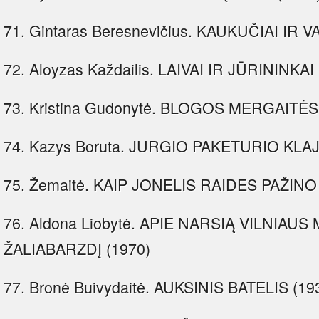
71. Gintaras Beresnevičius. KAUKUČIAI IR 
72. Aloyzas Každailis. LAIVAI IR JŪRININKAI
73. Kristina Gudonytė. BLOGOS MERGAITĖ
74. Kazys Boruta. JURGIO PAKETURIO KLA
75. Žemaitė. KAIP JONELIS RAIDES PAŽINO 
76. Aldona Liobytė. APIE NARSIĄ VILNIAU
ŽALIABARZDĮ (1970)
77. Bronė Buivydaitė. AUKSINIS BATELIS (19