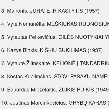
3. Maironis. JŪRATĖ IR KASTYTIS (1957)
4. Vytė Nemunėlis. MEŠKIUKAS RUDNOSIUK
5. Vytautas Petkevičius. GILĖS NUOTYKIAI 
6. Kazys Binkis. KIŠKIŲ SUKILIMAS (1937)
7. Vytautė Žilinskaitė. KELIONĖ Į TANDADRI
8. Kostas Kubilinskas. STOVI PASAKŲ NAMELI
9. Eduardas Mieželaitis. ZUIKIS PUIKIS (1949
10. Justinas Marcinkevičius. GRYBŲ KARAS 