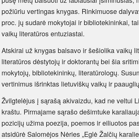
požiūriu vertingas knygas. Rinkimuose dalyv
proc. jų sudarė mokytojai ir bibliotekininkai, ta
vaikų literatūros entuziastai.
Atskirai už knygas balsavo ir šešiolika vaikų li
literatūros dėstytojų ir doktorantų bei šia srit
mokytojų, bibliotekininkų, literatūrologų. Sus
vertinimus išrinktas lietuviškų vaikų ir paaugl
Žvilgtelėjus į sąrašą akivaizdu, kad ne veltui 
kraštu. Pirmajame sąrašo dešimtuke karaliauja e
pozicijų užima poezija, poemos ir eiliuotos pa
atsidūrė Salomėjos Nėries „Eglė Žalčių karalie