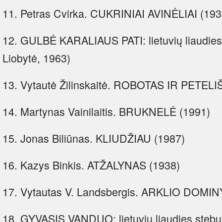
11. Petras Cvirka. CUKRINIAI AVINĖLIAI (193
12. GULBĖ KARALIAUS PATI: lietuvių liaudies
Liobytė, 1963)
13. Vytautė Žilinskaitė. ROBOTAS IR PETELI
14. Martynas Vainilaitis. BRUKNELĖ (1991)
15. Jonas Biliūnas. KLIUDŽIAU (1987)
16. Kazys Binkis. ATŽALYNAS (1938)
17. Vytautas V. Landsbergis. ARKLIO DOMI
18. GYVASIS VANDUO: lietuvių liaudies stebu