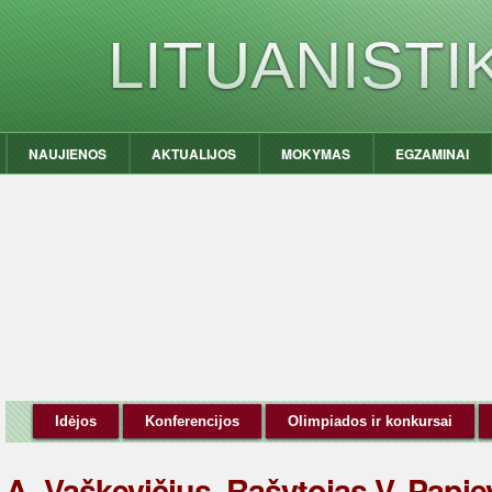
LITUANIST
NAUJIENOS
AKTUALIJOS
MOKYMAS
EGZAMINAI
Idėjos
Konferencijos
Olimpiados ir konkursai
A. Vaškevičius. Rašytojas V. Papi