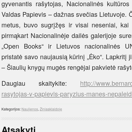
gyvenantis rašytojas, Nacionalinės kultūros
Valdas Papievis – dažnas svečias Lietuvoje. Či
metus, buvo sugrįžęs ir visai neseniai, kai 
pirmąkart Nacionalinėje dailės galerijoje sure
„Open Books“ ir Lietuvos nacionalinės U
pristatė savo naujausią kūrinį „Ėko“. Lapkritį ji
– Šiaulių knygų mugės rengėjai pakvietė rašyto
Daugiau skaitykite:
http://www.bernard
rasytojas-v-papievis-paryzius-manes-nepalei
Kategorijos:
Naujienos
,
Žiniasklaidoje
Atsakyti