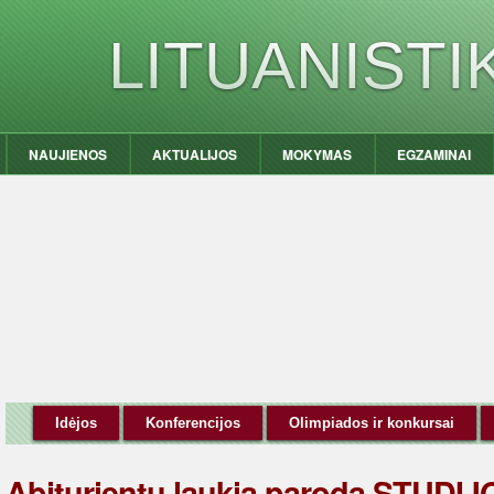
LITUANIST
NAUJIENOS
AKTUALIJOS
MOKYMAS
EGZAMINAI
Idėjos
Konferencijos
Olimpiados ir konkursai
Abiturientų laukia paroda STUDIJ