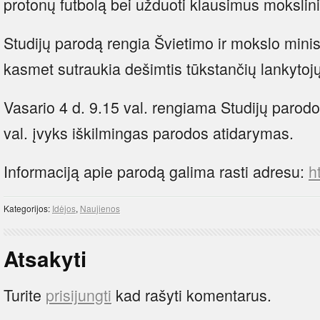
protonų futbolą bei užduoti klausimus moksli
Studijų parodą rengia Švietimo ir mokslo minist
kasmet sutraukia dešimtis tūkstančių lankytojų
Vasario 4 d. 9.15 val. rengiama Studijų parod
val. įvyks iškilmingas parodos atidarymas.
Informaciją apie parodą galima rasti adresu:
h
Kategorijos:
Idėjos
,
Naujienos
Atsakyti
Turite
prisijungti
kad rašyti komentarus.