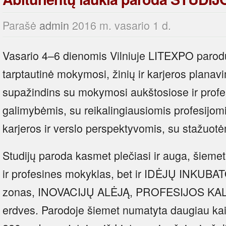
Parašė
admin
2016 m. vasario 1 d.
Vasario 4–6 dienomis Vilniuje LITEXPO parodų
tarptautinė mokymosi, žinių ir karjeros pla
supažindins su mokymosi aukštosiose ir prof
galimybėmis, su reikalingiausiomis profesijomi
karjeros ir verslo perspektyvomis, su stažuotė
Studijų paroda kasmet plečiasi ir auga, šiemet 
ir profesines mokyklas, bet ir IDĖJŲ INKUB
zonas, INOVACIJŲ ALĖJĄ, PROFESIJOS K
erdves. Parodoje šiemet numatyta daugiau kai