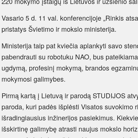
220 mokymo įstaigų iš Lietuvos ir užsienio šal
Vasario 5 d. 11 val. konferencijoje „Rinkis ats
pristatys Švietimo ir mokslo ministerija.
Ministerija taip pat kviečia aplankyti savo ste
pabendrauti su robotuku NAO, bus pateikiama 
ugdymą, profesinį mokymą, brandos egzaminus,
mokymosi galimybes.
Pirmą kartą į Lietuvą ir parodą STUDIJOS atv
paroda, kuri padės išplėsti Visatos suvokimo 
išradingiausius inžinerijos pasiekimus. Kiekvi
išskirtinę galimybę atrasti naujus mokslo horiz