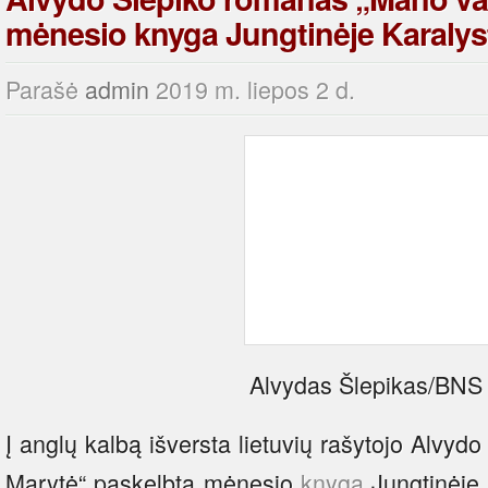
mėnesio knyga Jungtinėje Karalys
Parašė
admin
2019 m. liepos 2 d.
Alvydas Šlepikas/BNS 
Į anglų kalbą išversta lietuvių rašytojo Alvyd
Marytė“ paskelbta mėnesio
knyga
Jungtinėje 