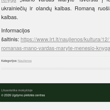
ukrainiečių ir olandų kalbas. Romaną ruošia
kalbas.
Informacijos
šaltinis:
https://www.lrt.lt/naujienos/kultura/1
romanas-mano-vardas-maryte-menesio-knyga-j
Kategorijos:
Naujienos
Lituanistika mokykloje
© 2026 Ugdymo plėtotės centras