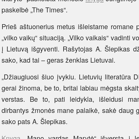
paskelbė „The Times“.
Prieš aštuonerius metus išleistame romane
„vilko vaikų“ situaciją. „Vilko vaikais“ vadinti 
į Lietuvą išgyventi. Rašytojas A. Šlepikas dž
sako, kad tai – geras ženklas Lietuvai.
„Džiaugiuosi šiuo įvykiu. Lietuvių literatūra D
gerai žinoma, be to, britai labiau mėgsta skai
verstas. Be to, pati leidykla, išleidusi m
dirbantys žmonės mane palaikė, sakė daug 
sako pats A. Šlepikas.
Knyga
„Mano vardas Marytė“ išversta į len