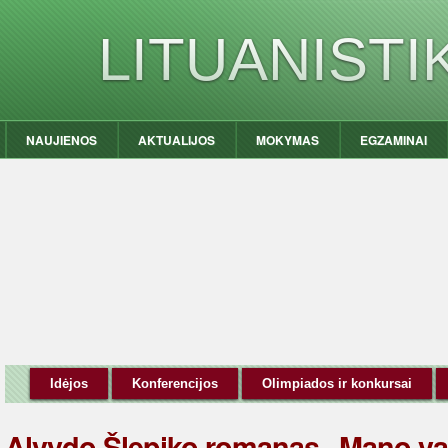
LITUANIST
NAUJIENOS
AKTUALIJOS
MOKYMAS
EGZAMINAI
Idėjos
Konferencijos
Olimpiados ir konkursai
Alvydo Šlepiko romanas „Mano va