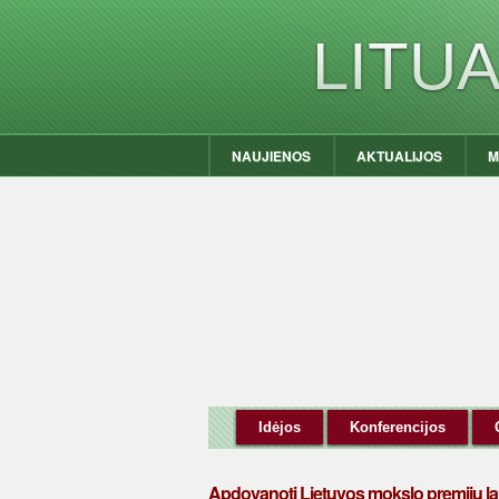
LITU
NAUJIENOS
AKTUALIJOS
M
Idėjos
Konferencijos
Apdovanoti Lietuvos mokslo premijų la