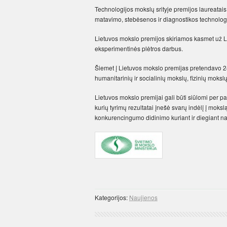
Technologijos mokslų srityje premijos laureatai
matavimo, stebėsenos ir diagnostikos technolog
Lietuvos mokslo premijos skiriamos kasmet už Li
eksperimentinės plėtros darbus.
Šiemet į Lietuvos mokslo premijas pretendavo 24
humanitarinių ir socialinių mokslų, fizinių moksl
Lietuvos mokslo premijai gali būti siūlomi per pa
kurių tyrimų rezultatai įnešė svarų indėlį į moksl
konkurencingumo didinimo kuriant ir diegiant na
Kategorijos:
Naujienos