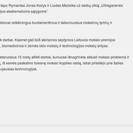
s tapo Rymantas Jonas Kažys ir Liudas Mažeika už darbų ciklą „Ultragarsinės
ijos ekstremalioms sąlygoms“.
etuvai reikšmingus fundamentinius ir taikomuosius mokslinių tyrimų ir
 darbai. Kasmet gali būti skiriamos septynios Lietuvos mokslo premijos
ų, biomedicinos ir žemės ūkio mokslų ir technologijos mokslų srityse.
staruosius 15 metų atlikti darbai, kuriuose išnagrinėta aktuali mokslo problema ir
ą, iš esmės paskatino tolesnę mokslo krypties raidą, labai prisidėjo prie šalies
ujausias technologijas.