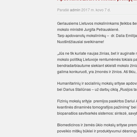
Parašė
admin
2017 m. kovo 7 d.
Geriausiems Lietuvos mokslininkams įteiktos šeš
mokslo ministrė Jurgita Petrauskienė.
Tarp apdovanotų mokslininkų – dr. Dalia Emilija 
Nuoširdžiausiai sveikiname!
„Jūs ne tik kuriate naujas žinias, bet ir auginat
mokslo politiką Lietuvoje remtumėmės tokiais pač
bendradarbiautume siekiant skleisti mokslo žinia
galima konkuruoti, yra žmonės ir žinios. Aš tikiu, 
Humanitarinių ir socialinių mokslų srityse apdova
bei Darius Staliūnas – už darbų ciklą „Rusijos taut
Fizinių mokslų srityje premijos paskirtos Dariui
kvantinės dinaminės tomografijos pažinimą“ bei V
biopanašios savitvarkės sistemos: sintezė, savybi
Biomedicinos ir žemės ūkio mokslų srityse premi
poveikio miškų būklei ir produktyvumui dėsningu