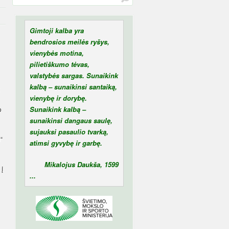
Gimtoji kalba yra
bendrosios meilės ryšys,
vienybės motina,
pilietiškumo tėvas,
valstybės sargas. Sunaikink
kalbą – sunaikinsi santaiką,
vienybę ir dorybę.
Sunaikink kalbą –
o
sunaikinsi dangaus saulę,
sujauksi pasaulio tvarką,
“
atimsi gyvybę ir garbę.
Mikalojus Daukša, 1599
 į
...