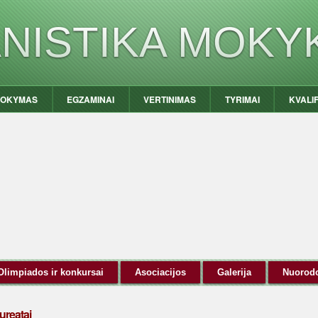
ANISTIKA MOKY
OKYMAS
EGZAMINAI
VERTINIMAS
TYRIMAI
KVALI
Olimpiados ir konkursai
Asociacijos
Galerija
Nuorod
ureatai