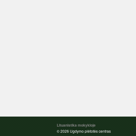
Lituanistika mokykloje
© 2026 Ugdymo plėtotės centras