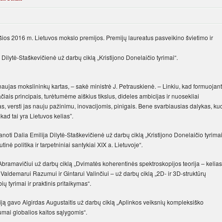
ios 2016 m. Lietuvos mokslo premijos. Premijų laureatus pasveikino švietimo ir
Dilytė-Staškevičienė už darbų ciklą „Kristijono Donelaičio tyrimai“.
e naujas mokslininkų kartas, – sakė ministrė J. Petrauskienė. – Linkiu, kad formuojant
iais principais, turėtumėme aiškius tikslus, dideles ambicijas ir nuosekliai
s, versti jas nauju pažinimu, inovacijomis, pinigais. Bene svarbiausias dalykas, ku
kad tai yra Lietuvos kelias”.
noti Dalia Emilija Dilytė-Staškevičienė už darbų ciklą „Kristijono Donelaičio tyrimai
inė politika ir tarpetniniai santykiai XIX a. Lietuvoje“.
 Abramavičiui už darbų ciklą „Dvimatės koherentinės spektroskopijos teorija – kelias
aldemarui Razumui ir Gintarui Valinčiui – už darbų ciklą „2D- ir 3D-struktūrų
ų tyrimai ir praktinis pritaikymas“.
ją gavo Algirdas Augustaitis už darbų ciklą „Aplinkos veiksnių kompleksiško
mai globalios kaitos sąlygomis“.