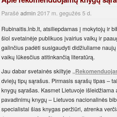
Parašė
admin
2017 m. gegužės 5 d.
Rubinaitis.lnb.lt, atsiliepdamas į mokytojų ir 
šiol svetainėje publikuos įvairius vaikų ir paau
galinčius padėti susigaudyti didžiuliame naujų 
vaikų lūkesčius atitinkančią literatūrą.
Jau dabar svetainės skiltyje
„Rekomenduojam
dviejų tipų sąrašus. Pirmasis sąrašų tipas – ta
knygų sąrašas. Kasmet Lietuvoje išleidžiama a
pavadinimų knygų – Lietuvos nacionalinės bibli
specialistai šias knygas peržiūri, atrenka verč