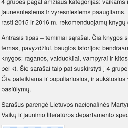
4 grupes pagal amžiaus kategorijas: vaikams 
jaunesniesiems ir vyresniesiems paaugliams. Š
rasti 2015 ir 2016 m. rekomenduojamų knygų 
Antrasis tipas – teminiai sąrašai. Čia knygos s
temas, pavyzdžiui, baugios istorijos; bendra
knygos; raganos, vaiduokliai, vampyrai ir kito
bei kt. Šie sąrašai taip pat suskirstyti į 4 gru
Čia pateikiama ir populiariosios, ir aukštosios 
pasiūlymų.
Sąrašus parengė Lietuvos nacionalinės Marty
Vaikų ir jaunimo literatūros departamento speci