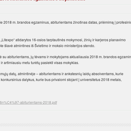
apie 2018 m. brandos egzaminus, abiturientams žinotinas datas, priėmimą į profesini
 „Litexpo“ atidarytos 16-osios tarptautinės mokymosi, žinių ir karjeros planavimo
ote šlavė atmintines iš Švietimo ir mokslo ministerijos stendo.
tinė su abiturientams, jų tėvams ir mokytojams aktualiausia 2018 m. brandos egzami
u ir artimiausiu metu turėtų pasiekti visas mokyklas.
amųjų datų, atmintinėje – abiturientams ir ankstesnių laidų absolventams, kurie
e konkursinius dalykus, kurie bus privalomi stojant į universitetus 2018 metais,
intin%C4%97-abiturientams-2018.pdf