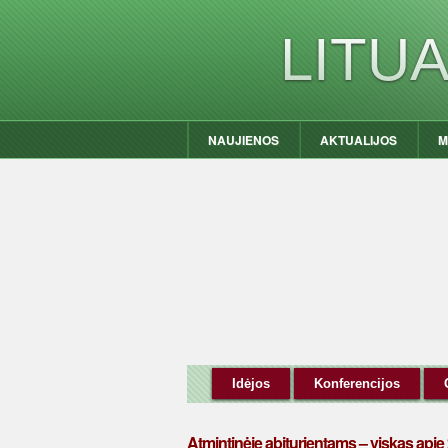
LITU
NAUJIENOS
AKTUALIJOS
M
Idėjos
Konferencijos
Atmintinėje abiturientams – viskas api