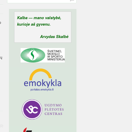
Kalba — mano valstybė,
o
kurioje aš gyvenu.
Arvydas Skalbė
nų