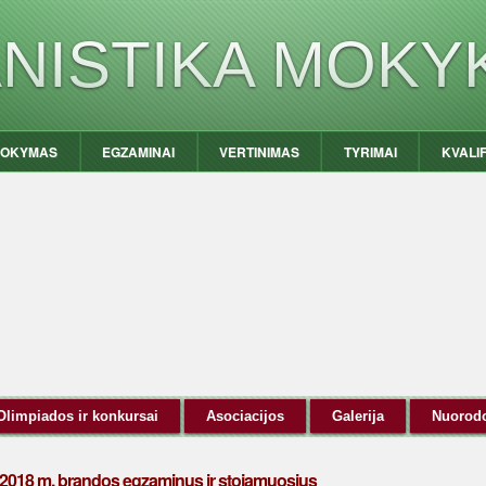
ANISTIKA MOKY
OKYMAS
EGZAMINAI
VERTINIMAS
TYRIMAI
KVALI
Olimpiados ir konkursai
Asociacijos
Galerija
Nuorod
e 2018 m. brandos egzaminus ir stojamuosius