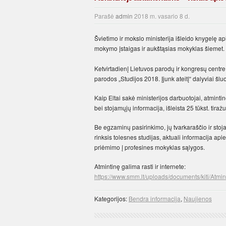
Parašė
admin
2018 m. vasario 8 d.
Švietimo ir mokslo ministerija išleido knygelę 
mokymo įstaigas ir aukštąsias mokyklas šiemet.
Ketvirtadienį Lietuvos parodų ir kongresų centre
parodos „Studijos 2018. Įjunk ateitį“ dalyviai šlu
Kaip Eltai sakė ministerijos darbuotojai, atmin
bei stojamųjų informacija, išleista 25 tūkst. tiraž
Be egzaminų pasirinkimo, jų tvarkaraščio ir stoj
rinksis tolesnes studijas, aktuali informacija api
priėmimo į profesines mokyklas sąlygos.
Atmintinę galima rasti ir internete:
https://www.smm.lt/uploads/documents/kiti/Atm
Kategorijos:
Bendra informacija
,
Naujienos