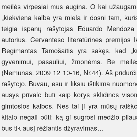
meilės virpesiai mus augina. O kai užaugame
„kiekviena kalba yra miela ir dosni tam, kuris
teigia ispanų rašytojas Eduardo Mendoza 
autorius, Cervanteso literatūrinės premijos la
Regimantas Tamošaitis yra sakęs, kad „k
gyvenimui, pasauliui, žmonėms. Be meil
(Nemunas, 2009 12 10-16, Nr.44). Aš pridurči
rašytojo. Buvau, esu ir liksiu ištikima nuomon
ausys privalo būti kaip korys sklidinos vis
gimtosios kalbos. Nes tai ji yra mūsų raišk
kitaip negali būti: ką gi sugrosi medžio plia
bus tik ausį rėžiantis džyravimas…