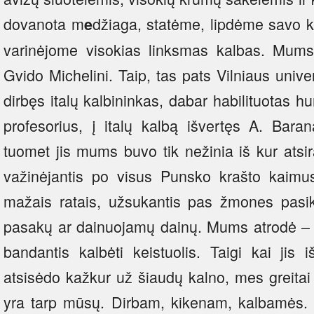
dovanota m
džiaga, statėme, lipdėme savo kūr
e
varinėjome visokias linksmas kalbas. Mums
Gvido Michelini. Taip, tas pats Vilniaus univer
dirbęs italų kalbininkas, dabar habilituotas h
profesorius, į italų kalbą išvertęs A. Baran
tuomet jis mums buvo tik nežinia iš kur atsir
važinėjantis po visus Punsko krašto kaimu
mažais ratais, užsukantis pas žmones pasik
pasakų ar dainuojamų dainų. Mums atrodė – k
bandantis kalbėti keistuolis. Taigi kai jis 
atsisėdo kažkur už šiaudų kalno, mes greitai
yra tarp mūsų. Dirbam, kikenam, kalbamės. 