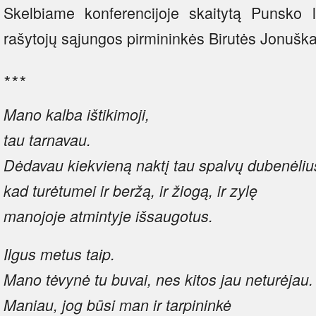
Skelbiame konferencijoje skaitytą Punsko li
rašytojų sąjungos pirmininkės Birutės Jonušk
∗∗∗
Mano kalba ištikimoji,
tau tarnavau.
Dėdavau kiekvieną naktį tau spalvų dubenėliu
kad turėtumei ir beržą, ir žiogą, ir zylę
manojoje atmintyje išsaugotus.
Ilgus metus taip.
Mano tėvynė tu buvai, nes kitos jau neturėjau.
Maniau, jog būsi man ir tarpininkė