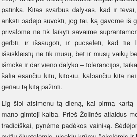
patinka. Kitas svarbus dalykas, kad ir tėvai
anksti padėjo suvokti, jog tai, ką gavome iš g
privalome ne tik laikyti savaime suprantamom
gerbti, ir išsaugoti, ir puoselėti, kad tie 
išsiskleistų ne tik mūsų, bet ir mūsų vaikų b
išmokė ir dar vieno dalyko – tolerancijos, tai
šalia esančiu kitu, kitokiu, kalbančiu kita ne
geriau tą kitą pažinti.
Lig šiol atsimenu tą dieną, kai pirmą kartą 
mano gimtoji kalba. Prieš Žol
nės atlaidus me
i
tradiciškai, pynėme padėkos vainiką. Sėdėjo
avižų šluotelėmis, visokių krūmų šakelėmis ir