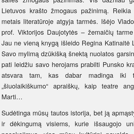
Lietuvos krašto žmogaus pažinimą. Reikia pr
metais literatūroje atgyja tarmės. Išėjo Vla
prof. Viktorijos Daujotytės – žemaičių tarme p
Jau ne vieną knygą išleido Regina Katinaitė 
Savo mylimą dzūkišką šnektą nuolatos garsi
pati leidžiu savo herojams prabilti Punsko kra
atsvara tam, kas dabar madinga iki to
„šiuolaikiškumo“ apraiškų, kaip teatre ang
Marti…
Sudėtinga mūsų tautos istorija, bet ją apmąs
ir dėkingumą visiems, kurie išsaugojo un