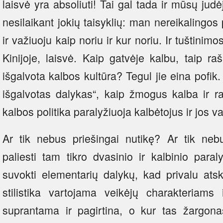
laisvė yra absoliuti! Tai gal tada ir mūsų judėj
nesilaikant jokių taisyklių: man nereikalingos 
ir važiuoju kaip noriu ir kur noriu. Ir tuštinimo
Kinijoje, laisvė. Kaip gatvėje kalbu, taip r
išgalvota kalbos kultūra? Tegul jie eina pofik.
išgalvotas dalykas“, kaip žmogus kalba ir raš
kalbos politika paralyžiuoja kalbėtojus ir jos va
Ar tik nebus priešingai nutikę? Ar tik ne
paliesti tam tikro dvasinio ir kalbinio para
suvokti elementarių dalykų, kad privalu atsk
stilistika vartojama veikėjų charakteriams i
suprantama ir pagirtina, o kur tas žargonas