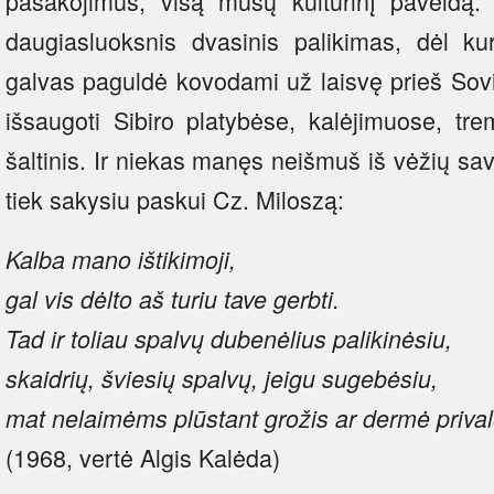
pasakojimus, visą mūsų kultūrinį paveldą. T
daugiasluoksnis dvasinis palikimas, dėl k
galvas paguldė kovodami už laisvę prieš Sovi
išsaugoti Sibiro platybėse, kalėjimuose, tre
šaltinis. Ir niekas manęs neišmuš iš vėžių sav
tiek sakysiu paskui Cz. Miloszą:
Kalba mano ištikimoji,
gal vis dėlto aš turiu tave gerbti.
Tad ir toliau spalvų dubenėlius palikinėsiu,
skaidrių, šviesių spalvų, jeigu sugebėsiu,
mat nelaimėms plūstant grožis ar dermė prival
(1968, vertė Algis Kalėda)