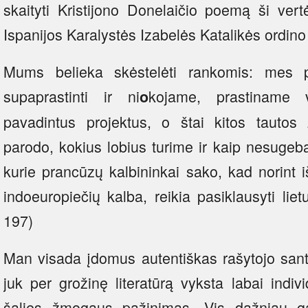
skaityti Kristijono Donelaičio poemą ši ver
Ispanijos Karalystės Izabelės Katalikės ordino
Mums belieka skėstelėti rankomis: mes 
supaprastinti ir ni
kojame, prastiname 
o
pavadintus projektus, o štai kitos tauto
parodo, kokius lobius turime ir kaip nesugeba
kurie prancūzų kalbininkai sako, kad norint i
indoeuropiečių kalba, reikia pasiklausyti liet
197)
Man visada įdomus autentiškas rašytojo santy
juk per grožinę literatūrą vyksta labai indivi
šalies žmogaus pažinimas. Vis dažniau ga