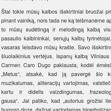
Štai tokie mūsų kalbos išskirtiniai bruožai 
pinant vainiką, nors tada ne ką teišmanėme a
to mūsų sudėtingą ir melodingą kalbą visa
pasaulio kalbininkai, senųjų kalbų tyrinėtoja
vasaras leisdavo mūsų krašte. Savo išskirtin
šiuolaikinius vertėjus. Ispanų kalbą Vilniaus 
Carmen Caro Dugo paklausta, kodėl ėmėsi v
„Metus“, atsakė, kad ją pavergė šio kū
muzikalumas, aliteracijų vartojimas, valsti
kartu ir didelis vaizdingumas, frazeol
gausa“. Jai patiko, kad „autorius grožisi li
humoro doze, dažnai vartodamas hiperbolizaci