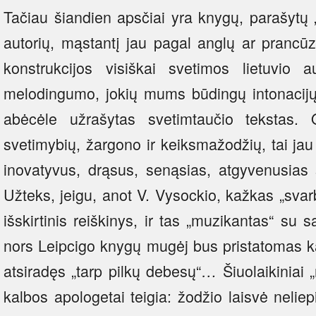
Tačiau šiandien apsčiai yra knygų, parašytų 
autorių, mąstantį jau pagal anglų ar prancūz
konstrukcijos visiškai svetimos lietuvio au
melodingumo, jokių mums būdingų intonacijų.
abėcėle užrašytas svetimtaučio tekstas. 
svetimybių, žargono ir keiksmažodžių, tai jau 
inovatyvus, drąsus, senąsias, atgyvenusias s
Užteks, jeigu, anot V. Vysockio, kažkas „svarb
išskirtinis reiškinys, ir tas „muzikantas“ su 
nors Leipcigo knygų mugėj bus pristatomas kaip
atsiradęs „tarp pilkų debesų“… Šiuolaikiniai 
kalbos apologetai teigia: žodžio laisvė neliep