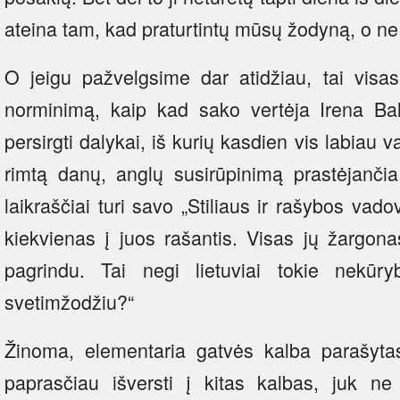
ateina tam, kad praturtintų mūsų žodyną, o ne j
O jeigu pažvelgsime dar atidžiau, tai visas
norminimą, kaip kad sako vertėja Irena Bal
persirgti dalykai, iš kurių kasdien vis labiau 
rimtą danų, anglų susirūpinimą prastėjančia
laikraščiai turi savo „Stiliaus ir rašybos vado
kiekvienas į juos rašantis. Visas jų žargon
pagrindu. Tai negi lietuviai tokie nekūryb
svetimžodžiu?“
Žinoma, elementaria gatvės kalba parašyt
paprasčiau išversti į kitas kalbas, juk ne 