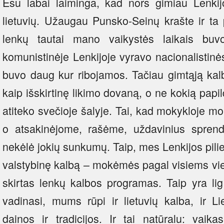
Esu labai laiminga, kad nors gimiau Lenkij
lietuvių. Užaugau Punsko-Seinų krašte ir ta 
lenkų tautai mano vaikystės laikais bu
komunistinėje Lenkijoje vyravo nacionalistinės
buvo daug kur ribojamos. Tačiau gimtąją kal
kaip išskirtinę likimo dovaną, o ne kokią pap
atiteko svečioje šalyje. Tai, kad mokykloje m
o atsakinėjome, rašėme, uždavinius sprend
nekėlė jokių sunkumų. Taip, mes Lenkijos pilie
valstybinę kalbą – mokėmės pagal visiems vi
skirtas lenkų kalbos programas. Taip yra lig 
vadinasi, mums rūpi ir lietuvių kalba, ir Liet
dainos ir tradicijos. Ir tai natūralu: vaik