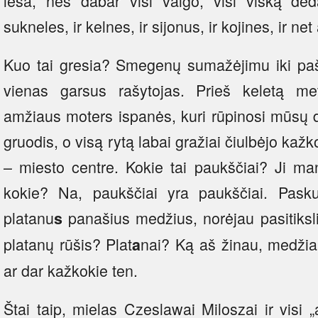
lesa, nes dabar visi valgo, visi viską deda
sukneles, ir kelnes, ir sijonus, ir kojines, ir n
Kuo tai gresia? Smegenų sumažėjimu iki paš
vienas garsus rašytojas. Prieš keletą m
amžiaus moters ispanės, kuri rūpinosi mūsų d
gruodis, o visą rytą labai gražiai čiulbėjo kaž
– miesto centre. Kokie tai paukščiai? Ji ma
kokie? Na, paukščiai yra paukščiai. Pasku
platanu
panašius medžius, norėjau pasitiksli
s
platanų rūšis? Plat
nai? Ką aš žinau, medžiai 
a
ar dar kažkokie ten.
Štai taip, mielas Czeslawai Miloszai ir visi