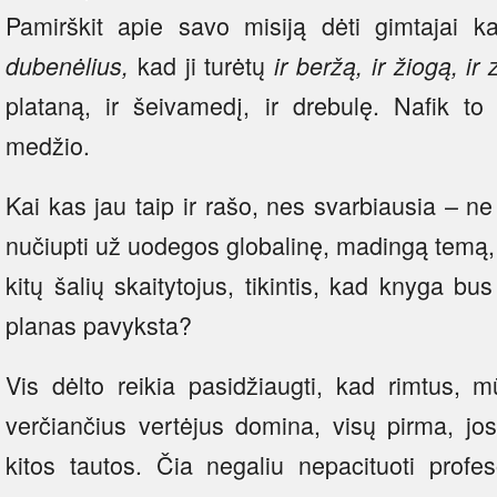
Pamirškit apie savo misiją dėti gimtajai ka
kad ji turėtų
dubenėlius,
ir beržą, ir žiogą, ir
plataną, ir šeivamedį, ir drebulę. Nafik to
medžio.
Kai kas jau taip ir rašo, nes svarbiausia – ne
nučiupti už uodegos globalinę, madingą temą, i
kitų šalių skaitytojus, tikintis, kad knyga bu
planas pavyksta?
Vis dėlto reikia pasidžiaugti, kad rimtus, m
verčiančius vertėjus domina, visų pirma, jos
kitos tautos. Čia negaliu nepacituoti profe