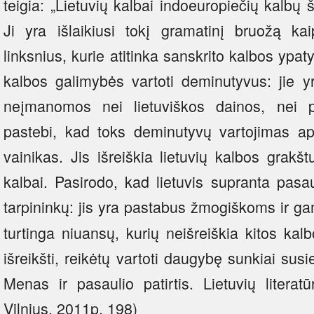
teigia: „Lietuvių kalbai indoeuropiečių kalbų 
Ji yra išlaikiusi tokį gramatinį bruožą kai
linksnius, kurie atitinka sanskrito kalbos ypat
kalbos galimybės vartoti deminutyvus: jie y
neįmanomos nei lietuviškos dainos, nei p
pastebi, kad toks deminutyvų vartojimas a
vainikas. Jis išreiškia lietuvių kalbos grakš
kalbai. Pasirodo, kad lietuvis supranta pasaul
tarpininkų: jis yra pastabus žmogiškoms ir g
turtinga niuansų, kurių neišreiškia kitos ka
išreikšti, reikėtų vartoti daugybę sunkiai sus
Menas ir pasaulio patirtis. Lietuvių literatū
Vilnius, 2011p. 198)