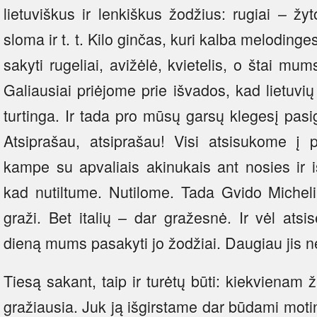
lietuviškus ir lenkiškus žodžius: rugiai – žy
sloma ir t. t. Kilo ginčas, kuri kalba meloding
sakyti rugeliai, avižėlė, kvietelis, o štai mum
Galiausiai priėjome prie išvados, kad lietuvių
turtinga. Ir tada pro mūsų garsų klegesį pasi
Atsiprašau, atsiprašau! Visi atsisukome į p
kampe su apvaliais akinukais ant nosies ir
kad nutiltume. Nutilome. Tada Gvido Michelin
graži. Bet italių – dar gražesnė. Ir vėl atsis
dieną mums pasakyti jo žodžiai. Daugiau jis ne
Tiesą sakant, taip ir turėtų būti: kiekvienam 
gražiausia. Juk ją išgirstame dar būdami motin