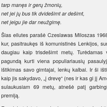
tarp manęs ir gerų žmonių,
net jei jų bus tik dvidešimt ar dešimt,
net jeigu jie dar neužgimę.
Šias eilutes parašė Czeslawas Miloszas 1968
kur, pasitraukęs iš komunistinės Lenkijos, su
daugiau kaip trisdešimt metų. Turėdamas v
pagundą kurti viena populiariausių pasaulyj
ištikimas savo gimtajai, lenkų kalbai. Ir ši i
kaip jis sakydavo, „į drevę“ (nes ir kas gi jį Am
sulaukusiam 69 metų, atnešė patį garbingi
premiją.