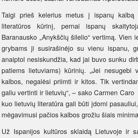
Taigi prieš kelerius metus į ispanų kalbą
literatūros kūrinį, pernai ispanų skaityt
Baranausko „Anykščių šilelio“ vertimą. Vie
grybams ji susirašinėjo su vienu ispanu, g
anaiptol nesiskundžia, kad jai buvo sunku dirbt
patiems lietuviams) kūrinių. „Jei nesugebi v
kalbos, negalėsi priimti ir kitos. Tik vertin
galiu vertinti ir lietuvių“, – sako Carmen Car
kuo lietuvių literatūra gali būti įdomi pasauli
mėgavimusi pačios kalbos grožiu šiais minimal
Už Ispanijos kultūros sklaidą Lietuvoje ir s