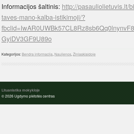
Informacijos šaltinis:
http://pasauliolietuvis.lt
taves-mano-kalba-istikimoji/?
fbclid=IwAR0UWBk57CL8Rz8sb6Qq0lnynvF
GyiDV3GF9U89o
Kategorijos:
Bendra informacija
,
Naujienos
,
Žiniasklaidoje
Lituanistika mokykloje
© 2026 Ugdymo plėtotės centras