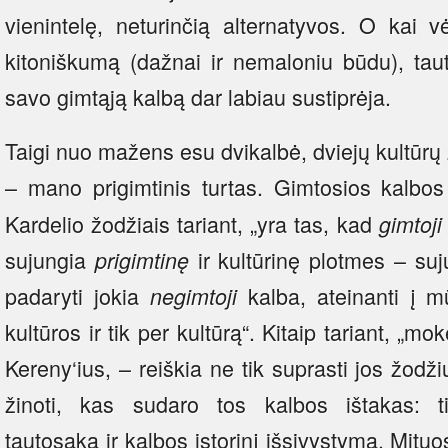
vienintelę, neturinčią alternatyvos. O kai 
kitoniškumą (dažnai ir nemaloniu būdu), taut
savo gimtąją kalbą dar labiau sustiprėja.
Taigi nuo mažens esu dvikalbė, dviejų kultūrų 
– mano prigimtinis turtas. Gimtosios kalbos
Kardelio žodžiais tariant, „yra tas, kad
gimtoji
sujungia
ir kultūrinę plotmes – suj
prigimtinę
padaryti jokia
kalba, ateinanti į m
negimtoji
kultūros ir tik per kultūrą“. Kitaip tariant, „mo
Kereny‘ius, – reiškia ne tik suprasti jos žodži
žinoti, kas sudaro tos kalbos ištakas: ti
tautosaką ir kalbos istorinį išsivystymą. Mituo