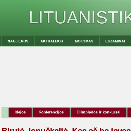
LITUANIST
NAUJIENOS
AKTUALIJOS
MOKYMAS
EGZAMINAI
Idėjos
Konferencijos
Olimpiados ir konkursai
Birutė Jonuškaitė. Kas aš be tavę