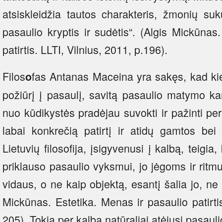
atsiskleidžia tautos charakteris, žmonių suk
pasaulio kryptis ir sudėtis“. (Algis Mickūnas
patirtis. LLTI, Vilnius, 2011, p.196).
Filos
fas Antanas Maceina yra sakęs, kad kie
o
požiūrį į pasaulį, savitą pasaulio matymo ka
nuo kūdikystės pradėjau suvokti ir pažinti per 
labai konkrečią patirtį ir atidų gamtos bei
Lietuvių filosofija, įsigyvenusi į kalbą, teigi
priklauso pasaulio vyksmui, jo jėgoms ir ritmu
vidaus, o ne kaip objektą, esantį šalia jo, ne 
Mickūnas. Estetika. Menas ir pasaulio patirtis
205). Tokia per kalbą natūraliai atėjusi pasauli