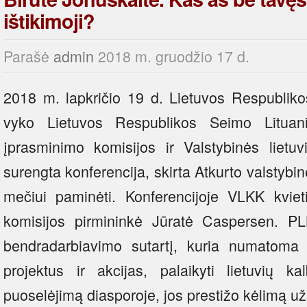
ištikimoji?
Parašė
admin
2018 m. gruodžio 17 d.
2018 m. lapkričio 19 d. Lietuvos Respubliko
vyko Lietuvos Respublikos Seimo Lituanis
įprasminimo komisijos ir Valstybinės lietu
surengta konferencija, skirta Atkurto valstybin
mečiui paminėti. Konferencijoje VLKK kvie
komisijos pirmininkė Jūratė Caspersen. P
bendradarbiavimo sutartį, kuria numatoma b
projektus ir akcijas, palaikyti lietuvių 
puoselėjimą diasporoje, jos prestižo kėlimą už