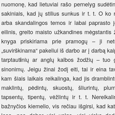
nuomonę, kad lietuviai rašo pernelyg sudėtin
sakiniais, kad jų stilius sunkus ir t. t. O ko 
arba skandalingos temos ir labai paprasto
eilinis, greito maisto užkandines mėgstantis
knyga priskiriama prie pramogų – ji net
„suvirškinama“ pakeliui iš darbo ar į darbą ka
tarptaut
nių ar anglų kalbos žodžių – tuo ge
i
sinonimų. Jeigu žinai žodį eiti, tai ir eina 
kam šiais laikais reikalinga, kad jis dramblint
maklintų, pėdintų, skuostų, šliurintų, plum
tapsentų, tipentų, vėžlintų ir t. t. Nereika
bažnyčios kiemelio, vis rečiau išgirsi, kad ka