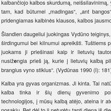
kalbančiojo kalbos skurdumą, neišsilavinimą, y
tam, kad būtumei „madingas“, „ant bangos“
pridengiamas kalbinės klausos, kalbos jausm
Šiandien daugeliui juokingas Vydūno teiginys, k
širdingumui bei kilnumui apreikšti. Tuštiems
juokams ji priešinasi kaip ir lietuvių tauto
nusiž
ngia prieš ją, kurie į lietuvių kalbą 
e
brangius vyno stiklus“. (Vydūnas 1990 (I): 181
Kalba yra gyvas organizmas. Ji kinta. Tai natūr
kalba tinka ir šių dienų gyvenimo pok
technologijos, į mūsų kalbą atėjo, ateina ir a
posakių. Bet dėl to ji neturėtų tapti diena iš 