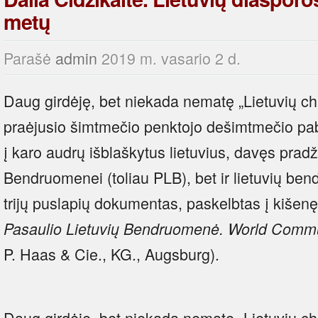
metų
Parašė
admin
2019 m. vasario 2 d.
Daug girdėję, bet niekada nematę „Lietuvių ch
praėjusio šimtmečio penktojo dešimtmečio pab
į karo audrų išblaškytus lietuvius, davęs pradž
Bendruomenei (toliau PLB), bet ir lietuvių be
trijų puslapių dokumentas, paskelbtas į kišenę
Pasaulio Lietuvių Bendruomenė.
World Commun
P. Haas & Cie., KG., Augsburg).
Daug girdėję, bet niekada nematę „Lietuvių ch