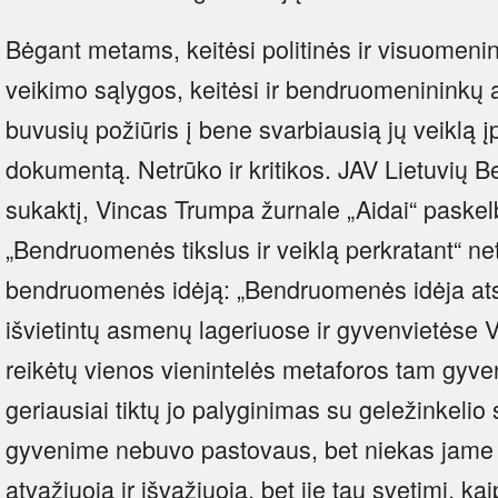
Bėgant metams, keitėsi politinės ir visuomeni
veikimo sąlygos, keitėsi ir bendruomenininkų
buvusių požiūris į bene svarbiausią jų veiklą į
dokumentą. Netrūko ir kritikos. JAV Lietuvių
sukaktį, Vincas Trumpa žurnale „Aidai“ paskel
„Bendruomenės tikslus ir veiklą perkratant“ ne
bendruomenės idėją: „Bendruomenės idėja at
išvietintų asmenų lageriuose ir gyvenvietėse V
reikėtų vienos vienintelės metaforos tam gyven
geriausiai tiktų jo palyginimas su geležinkelio
gyvenime nebuvo pastovaus, bet niekas jame
atvažiuoja ir išvažiuoja, bet jie tau svetimi, ka