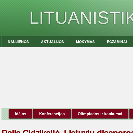
LITUANIST
NAUJIENOS
AKTUALIJOS
MOKYMAS
EGZAMINAI
Idėjos
Konferencijos
Olimpiados ir konkursai
Dalia Cidzikaitė. Lietuvių diasporo