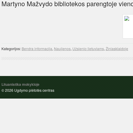
Martyno Mažvydo bibliotekos parengtoje vien
Kategorijos:
Bendra informacija
,
Naujienos
,
Užsienio lietuviams
,
Žiniasklaidoje
Lituanistika mokykloje
© 2026 Ugdymo plėtotės centras