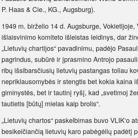
P. Haas & Cie., KG., Augsburg).
1949 m. birželio 14 d. Augsburge, Vokietijoje,
išlaisvinimo komiteto išleistas leidinys, dar ži
„Lietuvių chartijos“ pavadinimu, padėjo Pasa
pagrindus, subūrė ir įprasmino Antrojo pasaul
ribų išsibarsčiusių lietuvių pastangas toliau ko
nepriklausomybės ir stengtis bet kokia kaina išl
giminystės, bet ir tautinį ryšį, kad „svetimoj ž
tautietis [būtų] mielas kaip brolis“.
„Lietuvių chartos“ paskelbimas buvo VLIK‘o at
besikeičiančią lietuvių karo pabėgėlių padėtį po