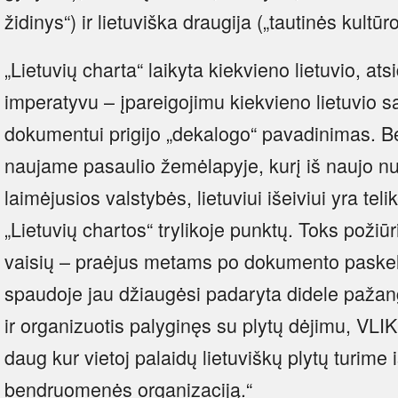
židinys“) ir lietuviška draugija („tautinės kultū
„Lietuvių charta“ laikyta kiekvieno lietuvio, ats
imperatyvu – įpareigojimu kiekvieno lietuvio są
dokumentui prigijo „dekalogo“ pavadinimas. B
naujame pasaulio žemėlapyje, kurį iš naujo nub
laimėjusios valstybės, lietuviui išeiviui yra te
„Lietuvių chartos“ trylikoje punktų. Toks požiūr
vaisių – praėjus metams po dokumento paskel
spaudoje jau džiaugėsi padaryta didele pažang
ir organizuotis palyginęs su plytų dėjimu, VLIK
daug kur vietoj palaidų lietuviškų plytų turime i
bendruomenės organizaciją.“