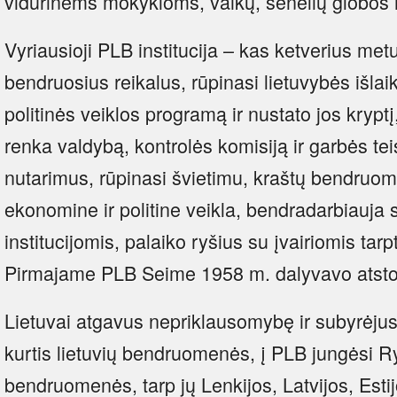
vidurinėms mokykloms, vaikų, senelių globo
Vyriausioji PLB institucija – kas ketverius m
bendruosius reikalus, rūpinasi lietuvybės išlai
politinės veiklos programą ir nustato jos kryptį
renka valdybą, kontrolės komisiją ir garbės 
nutarimus, rūpinasi švietimu, kraštų bendruome
ekonomine ir politine veikla, bendradarbiauja s
institucijomis, palaiko ryšius su įvairiomis tar
Pirmajame PLB Seime 1958 m. dalyvavo atstova
Lietuvai atgavus nepriklausomybę ir subyrėjus
kurtis lietuvių bendruomenės, į PLB jungėsi Ry
bendruomenės, tarp jų Lenkijos, Latvijos, Estij