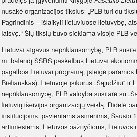
nusakė organizacijos tikslus: „PLB turi du tikslus
Pagrindinis – išlaikyti lietuviuose lietuvybę, ats
laisvę.“ Šių tikslų buvo siekiama visoje PLB ve
Lietuvai atgavus nepriklausomybę, PLB susitel
m. balandį SSRS paskelbus Lietuvai ekonomi
pagalbos Lietuvai programą, įsteigė paramos k
Bieliauskas). Lietuvoje įsikūrus „Sąjūdžiui“ ir 
nepriklausomybę, PLB valdyba susitarė su „Sąj
lietuvių išeivijos organizacijų veiklą. Didelė 
institucijoms, pavieniams asmenims, Sausio 1
artimiesiems, Lietuvos bažnyčioms, Lietuvos 