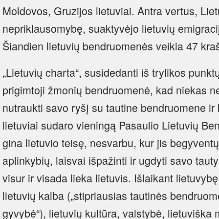
Moldovos, Gruzijos lietuviai. Antra vertus, Lie
nepriklausomybę, suaktyvėjo lietuvių emigraci
Šiandien lietuvių bendruomenės veikia 47 kra
„Lietuvių charta“, susidedanti iš trylikos punkt
prigimtoji žmonių bendruomenė, kad niekas ne
nutraukti savo ryšį su tautine bendruomene ir
lietuviai sudaro vieningą Pasaulio Lietuvių
gina lietuvio teisę, nesvarbu, kur jis begyventų
aplinkybių, laisvai išpažinti ir ugdyti savo tautyb
visur ir visada lieka lietuvis. Išlaikant lietuvyb
lietuvių kalba („stipriausias tautinės bendruo
gyvybė“), lietuvių kultūra, valstybė, lietuviška