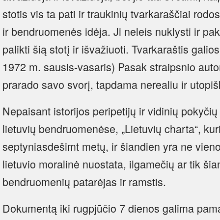
stotis vis ta pati ir traukinių tvarkaraščiai ro
ir bendruomenės idėja. Ji neleis nuklysti ir pak
palikti šią stotį ir išvažiuoti. Tvarkaraštis galios
1972 m. sausis-vasaris) Pasak straipsnio autor
prarado savo svorį, tapdama nerealiu ir utop
Nepaisant istorijos peripetijų ir vidinių pokyč
lietuvių bendruomenėse, „Lietuvių charta“, kur
septyniasdešimt metų, ir šiandien yra ne vien
lietuvio moralinė nuostata, ilgamečių ar tik šia
bendruomenių patarėjas ir ramstis.
Dokumentą iki rugpjūčio 7 dienos galima pama