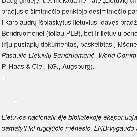
praėjusio šimtmečio penktojo dešimtmečio pab
į karo audrų išblaškytus lietuvius, davęs pradž
Bendruomenei (toliau PLB), bet ir lietuvių be
trijų puslapių dokumentas, paskelbtas į kišenę
Pasaulio Lietuvių Bendruomenė.
World Commun
P. Haas & Cie., KG., Augsburg).
Lietuvos nacionalinėje bibliotekoje eksponuoj
pamatyti iki rugpjūčio mėnesio. LNB/Vygaudo J