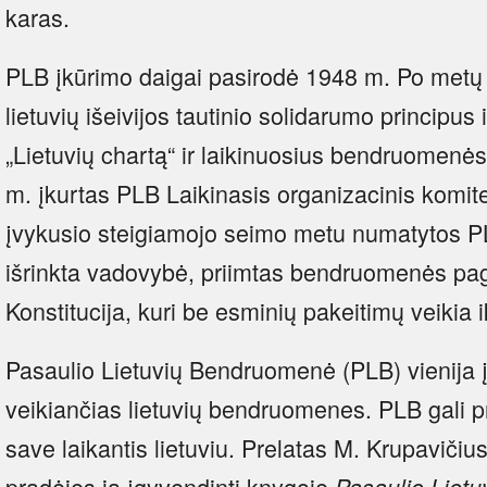
karas.
PLB įkūrimo daigai pasirodė 1948 m. Po metų 
lietuvių išeivijos tautinio solidarumo principu
„Lietuvių chartą“ ir laikinuosius bendruomenė
m. įkurtas PLB Laikinasis organizacinis komit
įvykusio steigiamojo seimo metu numatytos PL
išrinkta vadovybė, priimtas bendruomenės pa
Konstitucija, kuri be esminių pakeitimų veikia ik
Pasaulio Lietuvių Bendruomenė (PLB) vienija į
veikiančias lietuvių bendruomenes. PLB gali p
save laikantis lietuviu. Prelatas M. Krupavičius
pradėjęs ją įgyvendinti knygoje
Pasaulio Liet