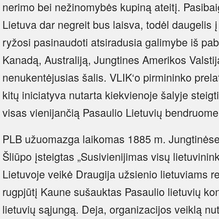
nerimo bei nežinomybės kupiną ateitį. Pasibai
Lietuva dar negreit bus laisva, todėl daugelis 
ryžosi pasinaudoti atsiradusia galimybe iš pab
Kanadą, Australiją, Jungtines Amerikos Valstija
nenukentėjusias šalis. VLIK‘o pirmininko prela
kitų iniciatyva nutarta kiekvienoje šalyje steig
visas vienijančią Pasaulio Lietuvių bendruome
PLB užuomazga laikomas 1885 m. Jungtinėse 
Šliūpo įsteigtas „Susivienijimas visų lietuvin
Lietuvoje veikė Draugija užsienio lietuviams r
rugpjūtį Kaune sušauktas Pasaulio lietuvių ko
lietuvių sąjungą. Deja, organizacijos veiklą nu