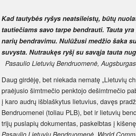
Kad tautybės ryšys neatsileistų, būtų nuolat
tautiečiams savo tarpe bendrauti. Tauta yra 
narių bendravimu. Nulūžusi medžio šaka su
suvysta. Nutraukęs ryšį su savąja tauta nugu
Pasaulio Lietuvių Bendruomenė, Augsburgas
Daug girdėję, bet niekada nematę „Lietuvių ch
praėjusio šimtmečio penktojo dešimtmečio pab
į karo audrų išblaškytus lietuvius, davęs pradž
Bendruomenei (toliau PLB), bet ir lietuvių be
trijų puslapių dokumentas, paskelbtas į kišenę
Pasaulio Lietuvių Bendruomenė.
World Commun