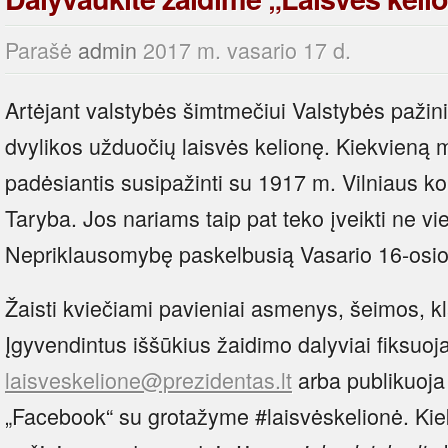
Parašė
admin
2017 m. vasario 17 d.
Artėjant valstybės šimtmečiui Valstybės pažinim
dvylikos užduočių laisvės kelionę. Kiekvieną m
padėsiantis susipažinti su 1917 m. Vilniaus kon
Taryba. Jos nariams taip pat teko įveikti ne vi
Nepriklausomybę paskelbusią Vasario 16-osios
Žaisti kviečiami pavieniai asmenys, šeimos, kl
Įgyvendintus iššūkius žaidimo dalyviai fiksuoja 
laisveskelione@prezidentas.lt
arba publikuoja 
„Facebook“ su grotažyme #laisvėskelionė. Ki