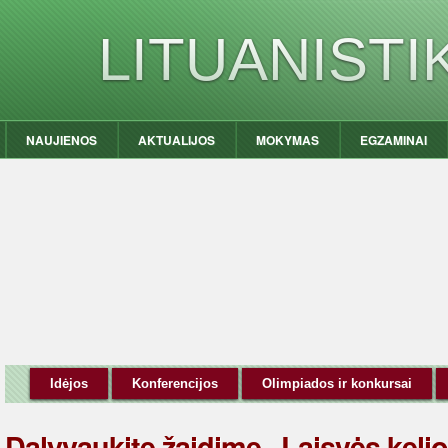
LITUANIST
NAUJIENOS
AKTUALIJOS
MOKYMAS
EGZAMINAI
Idėjos
Konferencijos
Olimpiados ir konkursai
Dalyvaukite žaidime „Laisvės keli