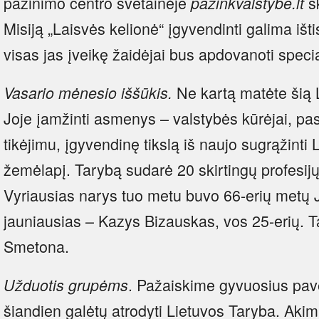
pažinimo centro svetainėje
sk
pazinkvalstybe.lt
Misiją „Laisvės kelionė“ įgyvendinti galima išt
visas jas įveikę žaidėjai bus apdovanoti special
Ne kartą matėte šią 
Vasario mėnesio iššūkis.
Joje įamžinti asmenys – valstybės kūrėjai, pas
tikėjimu, įgyvendinę tikslą iš naujo sugrąžinti 
žemėlapį. Tarybą sudarė 20 skirtingų profesij
Vyriausias narys tuo metu buvo 66-erių metų 
jauniausias – Kazys Bizauskas, vos 25-erių. 
Smetona.
. Pažaiskime gyvuosius pave
Užduotis
grupėms
šiandien galėtų atrodyti Lietuvos Taryba. Akimi