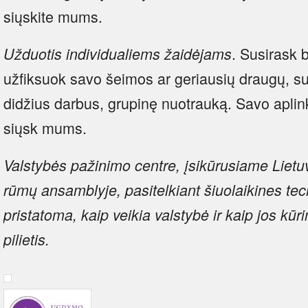
siųskite mums.
. Susirask b
Užduotis individualiems žaidėjams
užfiksuok savo šeimos ar geriausių draugų, su
didžius darbus, grupinę nuotrauką. Savo aplin
siųsk mums.
Valstybės pažinimo centre, įsikūrusiame Liet
rūmų ansamblyje, pasitelkiant šiuolaikines te
pristatoma, kaip veikia valstybė ir kaip jos kūr
pilietis.