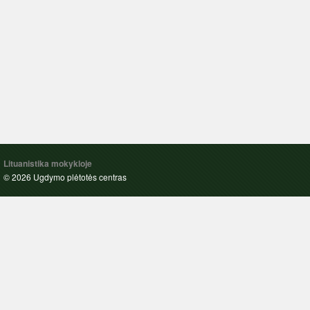
Lituanistika mokykloje
© 2026 Ugdymo plėtotės centras