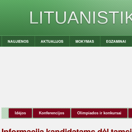
LITUANIST
NAUJIENOS
AKTUALIJOS
MOKYMAS
EGZAMINAI
Idėjos
Konferencijos
Olimpiados ir konkursai
Informacija kandidatams dėl tamsi