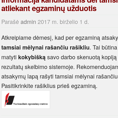
atliekant egzaminų užduotis
Parašė
admin
2017 m. birželio 1 d.
Atkreipiame dėmesį, kad per egzaminą atsakym
. Tai būtina
tamsiai mėlynai rašančiu rašikliu
matyti
savo darbo skenuotą kopiją 
kokybišką
rezultatų skelbimo sistemoje. Rekomenduoja
atsakymų lapą rašyti tamsiai mėlynai rašančiu 
Pasitikrinkite rašiklius prieš egzaminą.