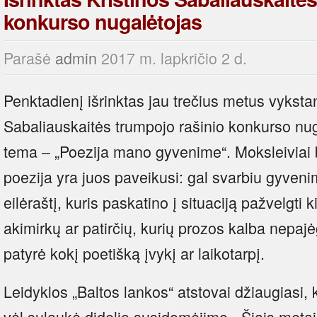
konkurso nugalėtojas
Parašė
admin
2017 m. lapkričio 2 d.
Penktadienį išrinktas jau trečius metus vyksta
Sabaliauskaitės trumpojo rašinio konkurso nug
tema – „Poezija mano gyvenime“. Moksleiviai b
poezija yra juos paveikusi: gal svarbiu gyve
eilėraštį, kuris paskatino į situaciją pažvelgti 
akimirkų ar patirčių, kurių prozos kalba nepajė
patyrė kokį poetišką įvykį ar laikotarpį.
Leidyklos „Baltos lankos“ atstovai džiaugiasi,
vėl sulaukė didelio susidomėjimo. „Šiais metais