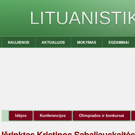
LITUANIST
NAUJIENOS
AKTUALIJOS
MOKYMAS
EGZAMINAI
Idėjos
Konferencijos
Olimpiados ir konkursai
Išrinktas Kristinos Sabaliauskaitė