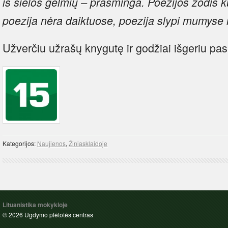
iš sielos gelmių – prasminga. Poezijos žodis k
poezija nėra daiktuose, poezija slypi mumyse ir
Užverčiu užrašų knygutę ir godžiai išgeriu pas
Kategorijos:
Naujienos
,
Žiniasklaidoje
Lituanistika mokykloje
© 2026 Ugdymo plėtotės centras