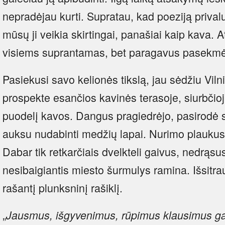
nepradėjau kurti. Supratau, kad poeziją privalu
mūsų ji veikia skirtingai, panašiai kaip kava. A
visiems suprantamas, bet paragavus pasekmės
Pasiekusi savo kelionės tikslą, jau sėdžiu Vi
prospekte esančios kavinės terasoje, siurbčioj
puodelį kavos. Dangus pragiedrėjo, pasirodė s
auksu nudabinti medžių lapai. Nurimo plaukus
Dabar tik retkarčiais dvelkteli gaivus, nedrąsu
nesibaigiantis miesto šurmulys ramina. Išsitra
rašantį plunksninį rašiklį.
„
Jausmus, išgyvenimus, rūpimus klausimus galim