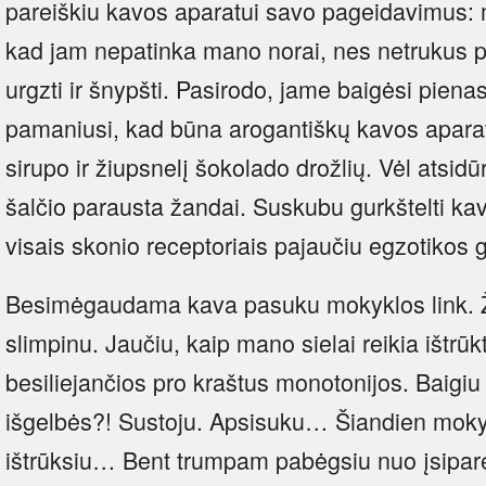
pareiškiu kavos aparatui savo pageidavimus:
kad jam nepatinka mano norai, nes netrukus p
urgzti ir šnypšti. Pasirodo, jame baigėsi pienas,
pamaniusi, kad būna arogantiškų kavos aparatų.
sirupo ir žiupsnelį šokolado drožlių. Vėl atsid
šalčio parausta žandai. Suskubu gurkštelti 
visais skonio receptoriais pajaučiu egzotikos g
Besimėgaudama kava pasuku mokyklos link. Žin
slimpinu. Jaučiu, kaip mano sielai reikia ištrūk
besiliejančios pro kraštus monotonijos. Baigiu 
išgelbės?! Sustoju. Apsisuku… Šiandien moky
ištrūksiu… Bent trumpam pabėgsiu nuo įsiparei