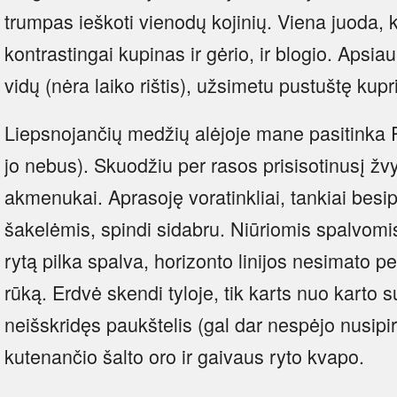
trumpas ieškoti vienodų kojinių. Viena juoda, k
kontrastingai kupinas ir gėrio, ir blogio. Apsiau
vidų (nėra laiko rištis), užsimetu pustuštę kupr
Liepsnojančių medžių alėjoje mane pasitinka R
jo nebus). Skuodžiu per rasos prisisotinusį žv
akmenukai. Aprasoję voratinkliai, tankiai bes
šakelėmis, spindi sidabru. Niūriomis spalvom
rytą pilka spalva, horizonto linijos nesimato per
rūką. Erdvė skendi tyloje, tik karts nuo karto 
neišskridęs paukštelis (gal dar nespėjo nusipirk
kutenančio šalto oro ir gaivaus ryto kvapo.