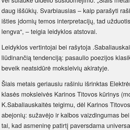
daug iššūkių. Svarbiausias – kaip parašyti ra
išties įdomių temos interpretacijų, tad užduoti
lengva“, – teigia leidyklos atstovai.
Leidyklos vertintojai bei rašytoja .Sabaliauska
liūdinančią tendenciją: pasaulio poezijos klasik
beveik neatsidūrė moksleivių akiratyje.
Šiais metais geriausiu rašiniu išrinktas Elektr
klasės moksleivės Karinos Titovos kūrinys (mo
K.Sabaliauskaitės teigimu, dėl Karinos Titovos 
abejonių: sužavėjo ir kalbos vaizdingumas bei 
tai, kad asmeninę patirtį paversdama universali