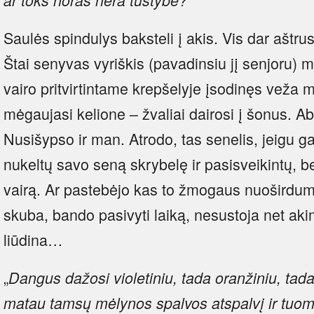
ar toks noras nėra tuštybė?“
Saulės spindulys baksteli į akis. Vis dar aštru
Štai senyvas vyriškis (pavadinsiu jį senjoru) m
vairo pritvirtintame krepšelyje įsodinęs veža 
mėgaujasi kelione – žvaliai dairosi į šonus.
Nusišypso ir man. Atrodo, tas senelis, jeigu ga
nukeltų savo seną skrybelę ir pasisveikintų, bet
vairą. Ar pastebėjo kas to žmogaus nuošir
skuba, bando pasivyti laiką, nesustoja net aki
liūdina…
„
Dangus dažosi violetiniu, tada oranžiniu, tada 
matau tamsų mėlynos spalvos atspalvį ir tuom