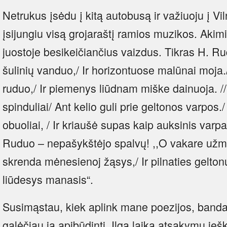
Netrukus įsėdu į kitą autobusą ir važiuoju į Viln
įsijungiu visą grojaraštį ramios muzikos. Akimi
juostoje besikeičiančius vaizdus. Tikras H. Rud
šulinių vanduo,/ Ir horizontuose malūnai moja.
ruduo,/ Ir piemenys liūdnam miške dainuoja. //
spinduliai/ Ant kelio guli prie geltonos varpos.
obuoliai, / Ir kriaušė supas kaip auksinis varpa
Ruduo – nepašykštėjo spalvų! ,,O vakare užmig
skrenda mėnesienoj žąsys,/ Ir pilnaties geltonu 
liūdesys manasis“.
Susimąstau, kiek aplink mane poezijos, bandau
galėčiau ją apibūdinti. Ilgą laiką atsakymų ieš