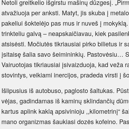
Netoli greitkelio išgirstu mašinų dūzgesį. „Pi
atvažiuoja per anksti. Matyt, jis skuba į metal
pakeliui šoktelėjo pas mus ir nuveš į mokyklą
trinkteliu galvą – neapskaičiavau, kiek pasilen
atsisėsti. Močiutės tikriausiai pirko bilietus ir
įsitaisę šalia savo šeimininkių. Pastovėsiu… S
Vairuotojas tikriausiai įsivaizduoja, kad veža r
stovintys, veikiami inercijos, pradeda virsti į š
Išlipusius iš autobuso, paglosto šaltukas. Pūs
vėjas, gadindamas iš kaminų sklindančių dūmų v
kartus aplink kaklą apsivinioju ,,kilometrinį“ ša
mano organizmas šaukiasi dozės kofeino. Pasi