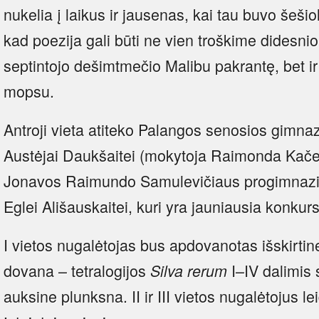
nukelia į laikus ir jausenas, kai tau buvo šeši
kad poezija gali būti ne vien troškime didesni
septintojo dešimtmečio Malibu pakrantę, bet i
mopsu.
Antroji vieta atiteko Palangos senosios gimnaz
Austėjai Daukšaitei (mokytoja Raimonda Kačera
Jonavos Raimundo Samulevičiaus progimnazij
Eglei Ališauskaitei, kuri yra jauniausia konkur
I vietos nugalėtojas bus apdovanotas išskirtin
dovana – tetralogijos
I–IV dalimis 
Silva rerum
auksine plunksna. II ir III vietos nugalėtojus 