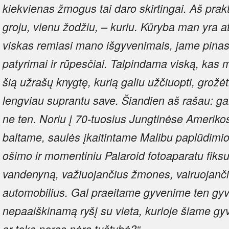
kiekvienas žmogus tai daro skirtingai. Aš prak
groju, vienu žodžiu, – kuriu. Kūryba man yra a
viskas remiasi mano išgyvenimais, jame pina
patyrimai ir rūpesčiai. Talpindama viską, kas m
šią užrašų knygtę, kurią galiu užčiuopti, grožėt
lengviau suprantu save. Šiandien aš rašau: gal
ne ten. Noriu į 70-tuosius Jungtinėse Amerikos 
baltame, saulės įkaitintame Malibu paplūdimio
ošimo ir momentiniu Palaroid fotoaparatu fiksuo
vandenyną, važiuojančius žmones, vairuojanči
automobilius. Gal praeitame gyvenime ten gy
nepaaiškinamą ryšį su vieta, kurioje šiame g