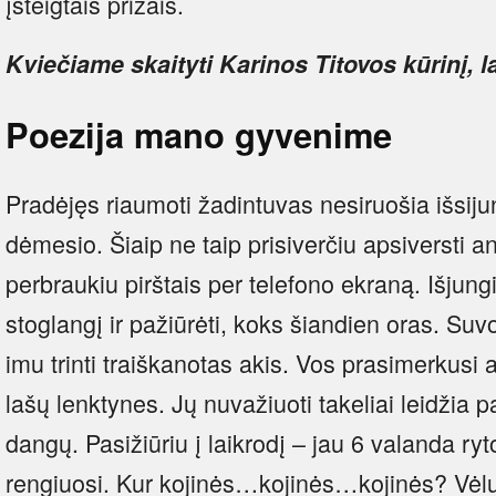
įsteigtais prizais.
Kviečiame skaityti Karinos Titovos kūrinį, la
Poezija mano gyvenime
Pradėjęs riaumoti žadintuvas nesiruošia išsijun
dėmesio. Šiaip ne taip prisiverčiu apsiversti ant
perbraukiu pirštais per telefono ekraną. Išjung
stoglangį ir pažiūrėti, koks šiandien oras. Suv
imu trinti traiškanotas akis. Vos prasimerkusi a
lašų lenktynes. Jų nuvažiuoti takeliai leidžia 
dangų. Pasižiūriu į laikrodį – jau 6 valanda ryt
rengiuosi. Kur kojinės…kojinės…kojinės? Vėlu