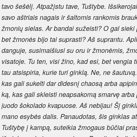
tavo šešėlį. Atpažįstu tave, Tuštybe. Išsikeroja
savo aštriais nagais ir šaltomis rankomis brauki
žmonių sielas. Ar bandai sužeisti? O gal sieki 
bet žmonės bijo tai suprasti? Aš suprantu. Ap
danguje, susimaišiusi su oru ir žmonėmis, žmo
visatoje. Tu ten, visi žino, kad esi, bet vengia ti
tau atsispiria, kurie turi ginklą. Ne, ne šautuvą.
kas gali sukelti dar didesnį chaosą arba apipint
ką, kas gali skleisti neapsakomą smarvę arba p
juodo šokolado kvapuose. Aš nebijau! Šį ginkl
mano esybės dalis. Panaudotas, šis ginklas ats
Tuštybę į kampą, suteikia žmogaus būčiai pr