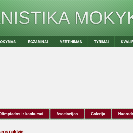
ANISTIKA MOKY
OKYMAS
EGZAMINAI
VERTINIMAS
TYRIMAI
KVALI
Olimpiados ir konkursai
Asociacijos
Galerija
Nuorod
ūros naktyje