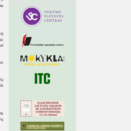
yks
ntį
sau
et
vo
ių
aip
ite
mų