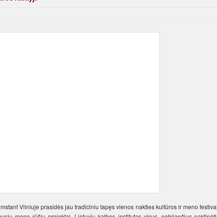
stant Vilniuje prasidės jau tradiciniu tapęs vienos nakties kultūros ir meno festiva
ausių meno rūšių projektai, Lietuvių kalbos institutas visus, nebijančius naktinėti