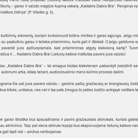
s žiburių – garso ir vaizdo magijos kupiną vakarą „Kadabra Dabra Bra“. Renginys v
stikos židinys“ (P. Vileišio g. 5).
r kultūrinių elementų, kuriam funkcionuoti būtina minties ir garso sąjunga. Jeigu mi
a su paskutiniu garsu ir telieka prisiminimu, kuris gali ir išblėsti. O jeigu galėtume 
r paversti juos apčiuopiamais, kad prisiminimas atgytų kiekvieną kartą? Tuom
odžius ir… Kadabra Dabra Bra! Lietuvių kalbos institutas pavers juos vaizdu!
čiau „Kadabra Dabra Bra“ – tai smagus būdas kiekvienam pabandyti įvaizdinti sa
 autoriumi arba, kitaip tariant, audiovizualinio meno kūrimo proceso dalimi.
rograma čia pat juos pavers vaizdu – garsine pačių gražiausių ar brangiausių žodž
us kitoks, unikalus, nes net ir tas pats žmogus to paties žodžio antrąsyk neištars t
ė garso išraiška bus spausdinama ir pavirs gražiausiais atvirukais, kuriais galės
sau atminimui. Taip pat viena atviruko kopija bus eksponuojama lietuvių kalbos na
 gali tapti visi – amžius neribojamas.