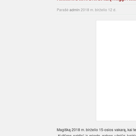
Parašė
admin
2018 m. birželio 12 d.
Magišką 2018 m. birželio 15-osios vakarą, kai tem
„Kultūros naktis“ ir miesto gatves užplūs įvairi