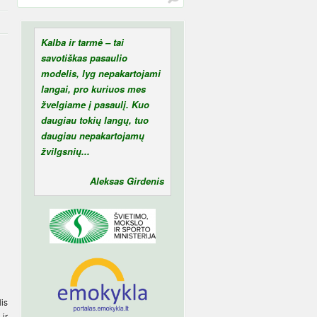
Kalba ir tarmė – tai
savotiškas pasaulio
modelis, lyg nepakartojami
langai, pro kuriuos mes
žvelgiame į pasaulį. Kuo
daugiau tokių langų, tuo
daugiau nepakartojamų
žvilgsnių...
Aleksas Girdenis
lis
 ir