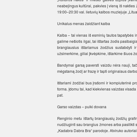
neabejingus kultūrai, pakvies į vieną iš naktie
19:00–20:30 val. lietuvių kalbos muziejuje „Lituani
Unikalus menas žaidžiant kalba
Kalba – tai vienas iš esminių tautos tapatybės i
galime nešiotis ilgai, tai ištartas žodis pasibaigi
brangiausius ištariamus žodžius sustabdyti i
užsimerkime, giliai įkvėpkime, ištarkime šiuos ž
Bandymai garsą paversti vaizdu nėra nauji, ta
mėgstamą žodį ar frazę ir tapti originalaus darbo
Ištariami žodžiai bus įrašomi ir kompiuterinė p
forma. Įdomu tai, kad kiekvienas vaizdas visada b
pat.
Garso vaizdas – puiki dovana
Renginio metu ištartų brangiausių žodžių grafin
nudžiuginti sau brangius žmones arba pasilikti 
„Kadabra Dabra Bra“ parodoje. Atviruko autoriais