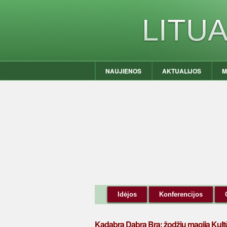
LITU
NAUJIENOS
AKTUALIJOS
M
Idėjos
Konferencijos
Kadabra Dabra Bra: žodžių magija Kult