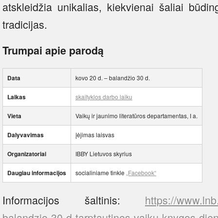
atskleidžia unikalias, kiekvienai šaliai būdin
tradicijas.
Trumpai apie parodą
Data
kovo 20 d. – balandžio 30 d.
Laikas
skaityklos darbo laiku
Vieta
Vaikų ir jaunimo literatūros departamentas, I a.
Dalyvavimas
įėjimas laisvas
Organizatoriai
IBBY Lietuvos skyrius
Daugiau informacijos
socialiniame tinkle
„Facebook“
Informacijos šaltinis:
https://www.lnb
balandzio-30-d-tarptautines-vaiku-knygos-die