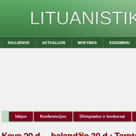
LITUANIST
NAUJIENOS
AKTUALIJOS
MOKYMAS
EGZAMINAI
Idėjos
Konferencijos
Olimpiados ir konkursai
Kovo 20 d. – balandžio 30 d.: Tarp