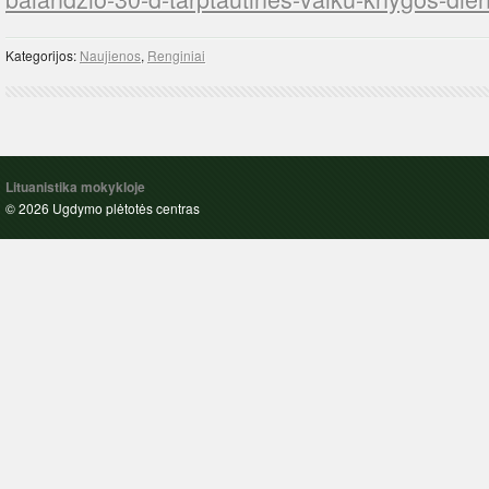
Kategorijos:
Naujienos
,
Renginiai
Lituanistika mokykloje
© 2026 Ugdymo plėtotės centras