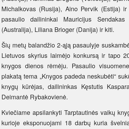
Michalkovas (Rusija), Aino Pervik (Estija) ir 
pasaulio dailininkai Mauricijus Sendaka
(Australija), Liliana Brioger (Danija) ir kiti.
Šių metų balandžio 2-ąją pasaulyje suskambė
Lietuvos skyrius laimėjo konkursą ir tapo 2
knygos dienos rėmėju. Pasaulio visuomenei 
plakatą tema „Knygos padeda neskubėti“ sukūr
knygų kūrėjas, dailininkas Kęstutis Kaspara
Deimantė Rybakovienė.
Kviečiame apsilankyti Tarptautinės vaikų kny
kurioje eksponuojami 18 darbų kuria švelnią