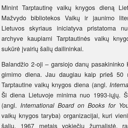
Minint Tarptautinę vaikų knygos dieną Lie
Mažvydo bibliotekos Vaikų ir jaunimo lit
Lietuvos skyriaus iniciatyva pristatoma n
archyve kaupiami Tarptautinės vaikų knygo
sukūrė įvairių šalių dailininkai.
Balandžio 2-oji – garsiojo danų pasakininko
gimimo diena. Jau daugiau kaip prieš 50 m
Tarptautine vaikų knygos diena (angl.
Intern
Ši diena Lietuvoje minima nuo 1993-iųjų. Š
(angl.
International Board on Books for Yo
vaikų knygos taryba) organizacijai, kuri vie
šalių. 1967 metais vokiečių žurnalistė, raš