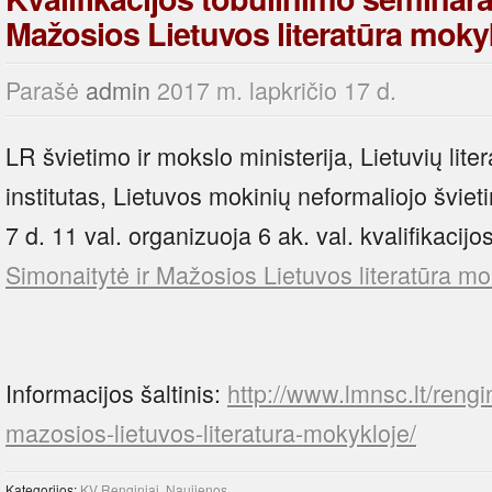
Mažosios Lietuvos literatūra moky
Parašė
admin
2017 m. lapkričio 17 d.
LR švietimo ir mokslo ministerija, Lietuvių lite
institutas, Lietuvos mokinių neformaliojo švie
7 d. 11 val. organizuoja 6 ak. val. kvalifikaci
Simonaitytė ir Mažosios Lietuvos literatūra mo
Informacijos šaltinis:
http://www.lmnsc.lt/rengi
mazosios-lietuvos-literatura-mokykloje/
Kategorijos:
KV Renginiai
,
Naujienos