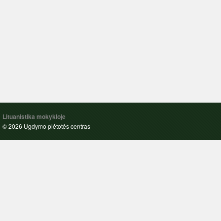
Lituanistika mokykloje
© 2026 Ugdymo plėtotės centras