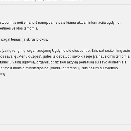
 tobulintis neišeinant iš namų. Jame pateikiama aktuali informacija ugdymo,
pertinės veiklos temomis.
 pagal temas į atskirus blokus.
iš įvairių renginių, organizuojamų Ugdymo plėtotės centre. Taip pat rasite filmų apie
os savaitę „Menų dūzgės“, galėsite debatuoti savo klasėje įvairiausiomis temomis,
urinčių vaikų ugdymą, organizuoti fiziškai aktyvią pertrauką su savo auklėtiniais,
etimo ir mokslo ministerijos bei įvairių konferencijų, susipažinti su švietimo
emų.