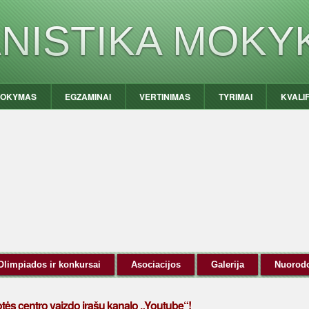
ANISTIKA MOKY
OKYMAS
EGZAMINAI
VERTINIMAS
TYRIMAI
KVALI
Olimpiados ir konkursai
Asociacijos
Galerija
Nuorod
otės centro vaizdo įrašų kanalo „Youtube“!