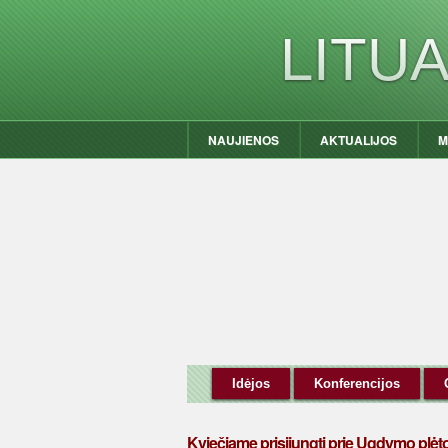
LITU
NAUJIENOS
AKTUALIJOS
M
Idėjos
Konferencijos
Kviečiame prisijungti prie Ugdymo plėt