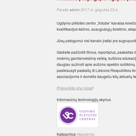
Parašė
admin
2017 m. gegužės 23 d.
Ugdymo plėtotės centro „Yotube“ kanalas kviečia
kvalifikacijos kėlimo, suaugusiųjų švietimo, eks
Jūsų patogumui visi kanalo įrašai yra sugrupuoti
Galėsite pažiūrėti filmus, reportažus, paskaitas 
mokinių gamtamokslinę veiklą, kultūros edukacij
daugiau sužinoti apie autizmo spektro sutrikimų t
pasiklausyti paskaitų iš Lietuvos Respublikos švi
asociacijomis ir domėtis daugeliu kitų aktualių t
Prisijunkite prie mūsų
!
Informacinių technologijų skyrius
Kategorijos:
Naujienos