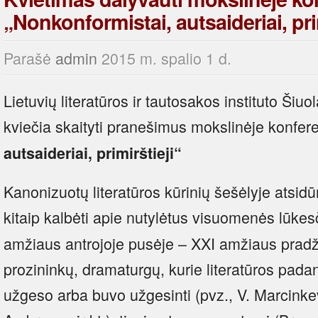
„Nonkonformistai, autsaideriai, pri
Parašė
admin
2015 m. spalio 1 d.
Lietuvių literatūros ir tautosakos instituto Šiuo
kviečia skaityti pranešimus mokslinėje konfere
autsaideriai, primirštieji“
Kanonizuotų literatūros kūrinių šešėlyje atsidūr
kitaip kalbėti apie nutylėtus visuomenės lūkesči
amžiaus antrojoje pusėje – XXI amžiaus prad
prozininkų, dramaturgų, kurie literatūros padan
užgeso arba buvo užgesinti (pvz., V. Marcinke