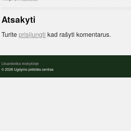
Atsakyti
Turite
prisijungti
kad rašyti komentarus.
Lituanistika mokykloje
© 2026 Ugdymo plėtotės centras