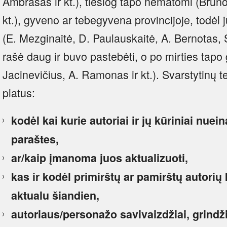
Ambrasas ir kt.), tiesiog tapo nematomi (Bruno
kt.), gyveno ar tebegyvena provincijoje, todėl j
(E. Mezginaitė, D. Paulauskaitė, A. Bernotas, 
rašė daug ir buvo pastebėti, o po mirties tapo g
Jacinevičius, A. Ramonas ir kt.). Svarstytinų t
platus:
kodėl kai kurie autoriai ir jų kūriniai nuei
paraštes,
ar/kaip įmanoma juos aktualizuoti,
kas ir kodėl primirštų ar pamirštų autorių 
aktualu šiandien,
autoriaus/personažo savivaizdžiai, grindž