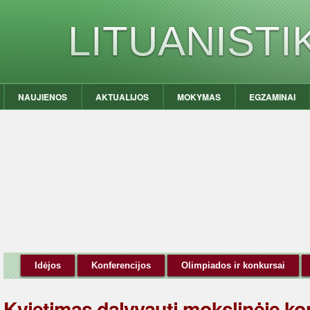
LITUANIST
NAUJIENOS
AKTUALIJOS
MOKYMAS
EGZAMINAI
Idėjos
Konferencijos
Olimpiados ir konkursai
Kvietimas dalyvauti mokslinėje ko