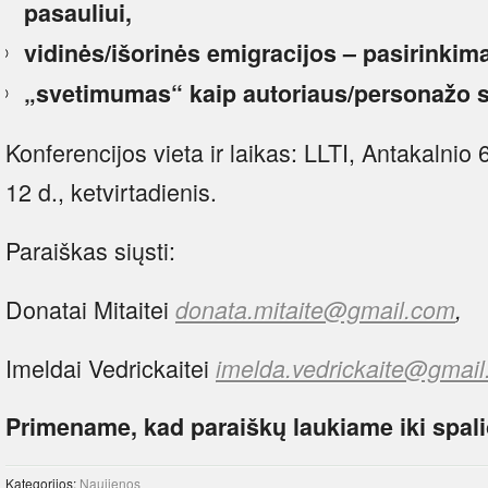
pasauliui,
vidinės/išorinės emigracijos – pasirinkim
„svetimumas“ kaip autoriaus/personažo s
Konferencijos vieta ir laikas: LLTI, Antakalnio 
12 d., ketvirtadienis.
Paraiškas siųsti:
Donatai Mitaitei
donata.mitaite@gmail.com
,
Imeldai Vedrickaitei
imelda.vedrickaite@gmai
Primename, kad paraiškų laukiame iki spali
Kategorijos:
Naujienos