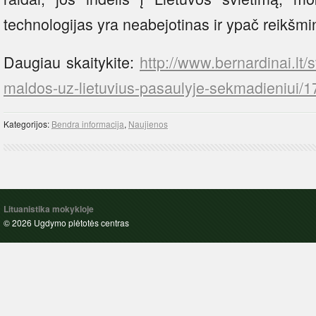
technologijas yra neabejotinas ir ypač reikšmi
Daugiau skaitykite:
http://www.bernardinai.lt/
maldos-uz-lietuvius-pasaulyje-sekmadieniui/
Kategorijos:
Bendra informacija
,
Naujienos
Lituanistika mokykloje
© 2026 Ugdymo plėtotės centras