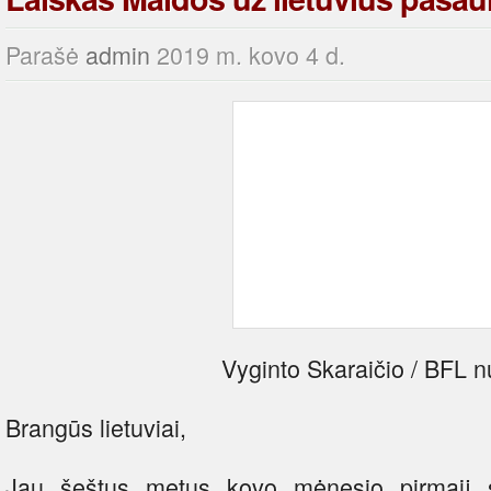
Parašė
admin
2019 m. kovo 4 d.
Vyginto Skaraičio / BFL 
Brangūs lietuviai,
Jau šeštus metus kovo mėnesio pirmąjį 