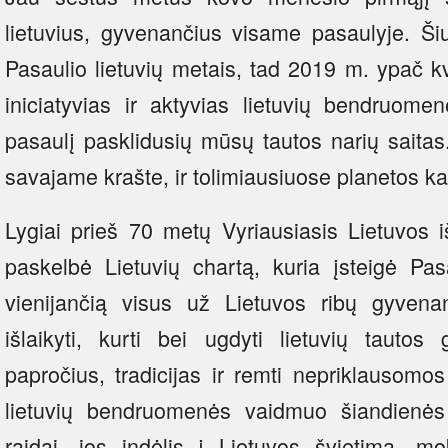
lietuvius, gyvenančius visame pasaulyje. 
Pasaulio lietuvių metais, tad 2019 m. ypač k
iniciatyvias ir aktyvias lietuvių bendruome
pasaulį pasklidusių mūsų tautos narių saitas. 
savajame krašte, ir tolimiausiuose planetos k
Lygiai prieš 70 metų Vyriausiasis Lietuvos i
paskelbė Lietuvių chartą, kuria įsteigė Pas
vienijančią visus už Lietuvos ribų gyvenanč
išlaikyti, kurti bei ugdyti lietuvių tautos
papročius, tradicijas ir remti nepriklausomo
lietuvių bendruomenės vaidmuo šiandienės 
raidai, jos indėlis į Lietuvos švietimą, mok