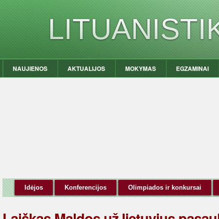
LITUANIST
NAUJIENOS
AKTUALIJOS
MOKYMAS
EGZAMINAI
Idėjos
Konferencijos
Olimpiados ir konkursai
Laiškas Maldos už lietuvius pasau