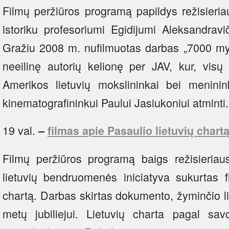
Filmų peržiūros programą papildys režisieri
istoriku profesoriumi Egidijumi Aleksandrav
Gražiu 2008 m. nufilmuotas darbas „7000 myl
neeilinę autorių kelionę per JAV, kur, visų
Amerikos lietuvių mokslininkai bei menini
kinematografininkui Paului Jasiukoniui atminti.
19 val.
–
filmas apie Pasaulio lietuvių chart
Filmų peržiūros programą baigs režisieria
lietuvių bendruomenės iniciatyva sukurtas f
chartą. Darbas skirtas dokumento, žyminčio l
metų jubiliejui. Lietuvių charta pagal sa