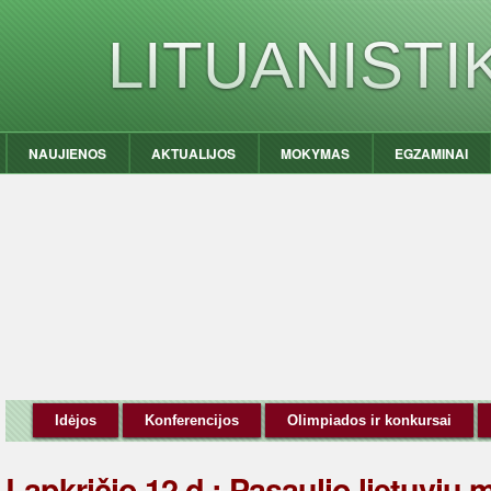
LITUANIST
NAUJIENOS
AKTUALIJOS
MOKYMAS
EGZAMINAI
Idėjos
Konferencijos
Olimpiados ir konkursai
Lapkričio 12 d.: Pasaulio lietuvių 