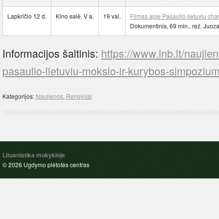
Lapkričio 12 d.
Kino salė, V a.
19 val.
Filmas apie Pasaulio lietuvių cha
Dokumentinis, 69 min., rež. Juoz
Informacijos šaltinis:
https://www.lnb.lt/naujie
pasaulio-lietuviu-mokslo-ir-kurybos-simpozium
Kategorijos:
Naujienos
,
Renginiai
Lituanistika mokykloje
© 2026 Ugdymo plėtotės centras