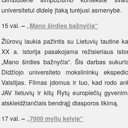
universitetui didelę įtaką turėjusi asmenybė.
15 val.
–
„Mano širdies bažnyčia“
Žiūrovų laukia pažintis su Lietuvių tautine k
XX a. istorija pasakojama režisieriaus isto
„Mano širdies bažnyčia“. Šis darbas sukur
Didžiojo universiteto mokslininkų ekspedi
Valstijas. Filmas įdomus ir tuo, kad rodo an
JAV lietuvių ir kitų Rytų europiečių gyvenim
atskleidžiančiais bendrąjį diasporos likimą.
17 val.
–
„7000 mylių kelyje“