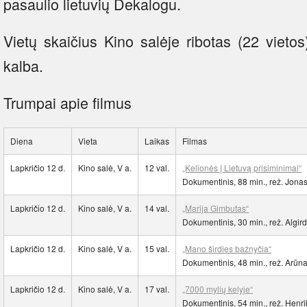
pasaulio lietuvių Dekalogu.
Vietų skaičius Kino salėje ribotas (22 vietos
kalba.
Trumpai apie filmus
Diena
Vieta
Laikas
Filmas
Lapkričio 12 d.
Kino salė, V a.
12 val.
„Kelionės į Lietuvą prisiminimai“
Dokumentinis, 88 min., rež. Jon
Lapkričio 12 d.
Kino salė, V a.
14 val.
„Marija Gimbutas“
Dokumentinis, 30 min., rež. Algir
Lapkričio 12 d.
Kino salė, V a.
15 val.
„Mano širdies bažnyčia“
Dokumentinis, 48 min., rež. Arūn
Lapkričio 12 d.
Kino salė, V a.
17 val.
„7000 mylių kelyje“
Dokumentinis, 54 min., rež. Henr