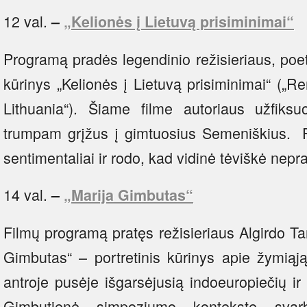
12 val.
–
„Kelionės į Lietuvą prisiminimai“
Programą pradės legendinio režisieriaus, po
kūrinys „Kelionės į Lietuvą prisiminimai“ („
Lithuania“). Šiame filme autoriaus užfiksu
trumpam grįžus į gimtuosius Semeniškius. Fil
sentimentaliai ir rodo, kad vidinė tėviškė nepr
14 val.
–
„Marija Gimbutas“
Filmų programą pratęs režisieriaus Algirdo T
Gimbutas“ – portretinis kūrinys apie žymiąją
antroje pusėje išgarsėjusią indoeuropiečių ir 
Gimbutienė simpoziumo kontekste svar