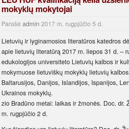
mokyklų mokytojai
Parašė
admin
2017 m. rugpjūčio 5 d.
Lietuvių ir lyginamosios literatūros katedros d
apie lietuvių literatūrą 2017 m. liepos 31 d. – 
edukologijos universiteto Lietuvių kalbos ir k
mokymuose lietuviškų mokyklų lietuvių kalbos
Baltarusijos, Danijos, Islandijos, Ispanijos, Le
Ukrainos mokyklų.
zio Bradūno metai: laikas ir žmonės. Doc. dr.
m. rugpjūčio 2 d.
Kur šiandien yra lietuvių literatūra? Doc. dr. 