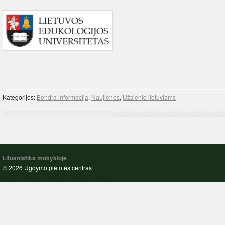
Kategorijos:
Bendra informacija
,
Naujienos
,
Užsienio lietuviams
Lituanistika mokykloje
© 2026 Ugdymo plėtotės centras