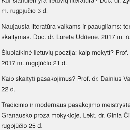
m. rugpjūčio 3 d.
Naujausia literatūra vaikams ir paaugliams: te
skaitymas. Doc. dr. Loreta Udrienė. 2017 m. r
Šiuolaikinė lietuvių poezija: kaip mokyti? Prof.
2017 m. rugpjūčio 21 d.
Kaip skaityti pasakojimus? Prof. dr. Dainius V
22 d.
Tradicinio ir modernaus pasakojimo meistrys
Granausko proza mokykloje. Lekt. dr. Ginta Č
rugpjūčio 25 d.