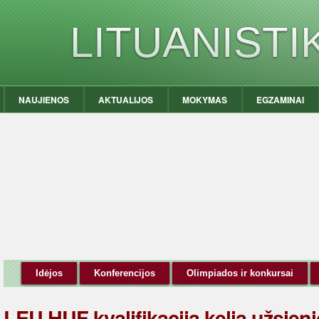
LITUANIST
NAUJIENOS
AKTUALIJOS
MOKYMAS
EGZAMINAI
Idėjos
Konferencijos
Olimpiados ir konkursai
LEU HUF kvalifikaciją kelia užsienio