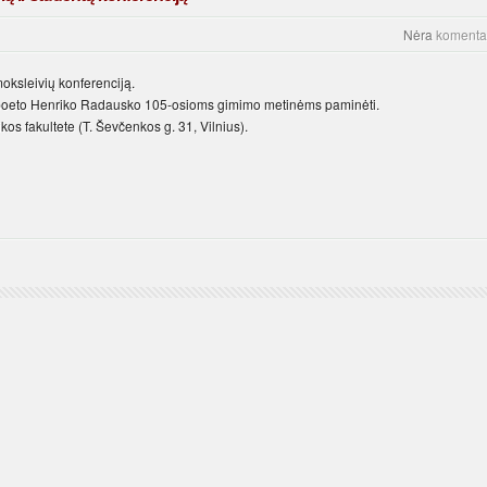
Nėra
komenta
moksleivių konferenciją.
rta poeto Henriko Radausko 105-osioms gimimo metinėms paminėti.
os fakultete (T. Ševčenkos g. 31, Vilnius).