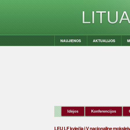
LITU
NAUJIENOS
AKTUALIJOS
M
Idėjos
Konferencijos
LEU LF kviečia į V nacionalinę moksleiv