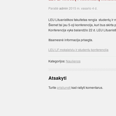
Parašė
admin
2015 m. vasario 4 d.
LEU Lituanistikos fakultetas rengia studentų ir 
Šiemet tai jau 5-oji konferencija, kuri bus ski
Konferencija vyks balandžio 22 d. LEU Lituanistik
Išsamesnė informacija prisegta.
LEU LF moksleivių ir studentų konferencija
Kategorijos:
Naujienos
Atsakyti
Turite
prisijungti
kad rašyti komentarus.