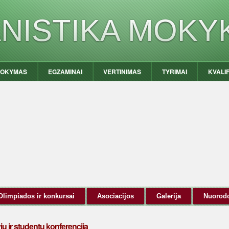
ANISTIKA MOKY
OKYMAS
EGZAMINAI
VERTINIMAS
TYRIMAI
KVALI
Olimpiados ir konkursai
Asociacijos
Galerija
Nuorod
ių ir studentų konferenciją