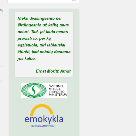
rų
Nieko dvasingesnio nei
širdingesnio už kalbą tauta
neturi. Tad, jei tauta nenori
prarasti to, per ką
egzistuoja, turi labiausiai
žiūrėti, kad nebūtų darkoma
jos kalba.
Ernst Moritz Arndt