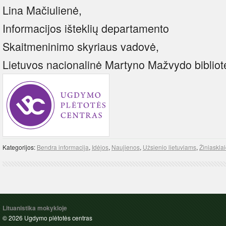
Lina Mačiulienė,
Informacijos išteklių departamento
Skaitmeninimo skyriaus vadovė,
Lietuvos nacionalinė Martyno Mažvydo bibliot
Kategorijos:
Bendra informacija
,
Idėjos
,
Naujienos
,
Užsienio lietuviams
,
Žiniaskla
Lituanistika mokykloje
© 2026 Ugdymo plėtotės centras