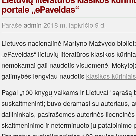
portale „ePaveldas“
Parašė
admin
2018 m. lapkričio 9 d.
Lietuvos nacionalinė Martyno Mažvydo bibliot
„ePaveldas“ lietuvių literatūros klasikos kūriniai
nemokamai gali naudotis visuomenė. Mokytoj
galimybės lengviau naudotis
klasikos kūriniais
Pagal „100 knygų vaikams ir Lietuvai“ sąrašą buv
suskaitmeninti; buvo deramasi su autoriaus, au
dailininkais, pasirašomos autorinės licencinės 
skaitmeninimo ir neterminuoto jų patalpinimo 
Per metus suskaitmenintos 103 naujos knygos