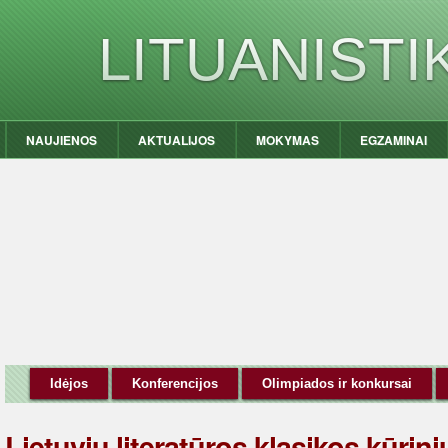
LITUANIST
NAUJIENOS
AKTUALIJOS
MOKYMAS
EGZAMINAI
Idėjos
Konferencijos
Olimpiados ir konkursai
Lietuvių literatūros klasikos kūrini