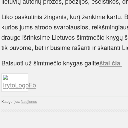
lietuvių autorių prozos, poezijos, eseistikos, 
Liko paskutinis žingsnis, kurį ženkime kartu. 
kurios jums atrodo svarbiausios, reikšmingiausi
drauge išrinksime Lietuvos šimtmečio knygų ši
tik buvome, bet ir būsime rašanti ir skaitanti L
Balsuoti už šimtmečio knygas galite
.
štai čia
Kategorijos:
Naujienos