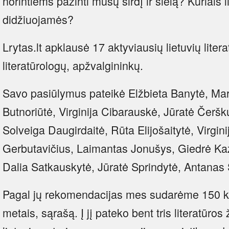
norintiems pažinti mūsų širdį ir sielą? Kuriais 
didžiuojamės?
Lrytas.lt apklausė 17 aktyviausių lietuvių litera
literatūrologų, apžvalgininkų.
Savo pasiūlymus pateikė Elžbieta Banytė, Ma
Butnoriūtė, Virginija Cibarauskė, Jūratė Čerš
Solveiga Daugirdaitė, Rūta Elijošaitytė, Virgi
Gerbutavičius, Laimantas Jonušys, Giedrė Ka
Dalia Satkauskytė, Jūratė Sprindytė, Antanas 
Pagal jų rekomendacijas mes sudarėme 150 k
metais, sąrašą. Į jį pateko bent tris literatūro