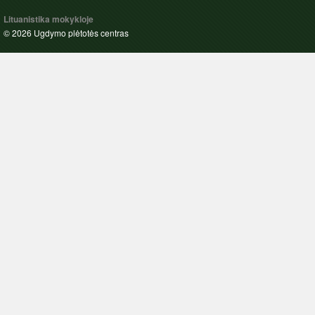
Lituanistika mokykloje
© 2026 Ugdymo plėtotės centras