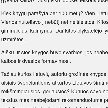
Kiek knygų parašyta per 100 metų? Vien Lietu
Vienos nukeliavo į nebūtį net neišleistos. Kit
giminaičius, kaimynus. Dar kitos blykstelėjo l
užmirštos.
Aišku, ir šios knygos buvo svarbios, jos neabejo
kalbos ir dvasios formavimosi.
Tačiau kurios lietuvių autorių grožinės knygo
aisiais švenčiantiems atkurtos Lietuvos šimtm
reikšmingiausios, geriausios? Kuriuos savo neto
tekstus mes neabejodami rekomenduotume pers