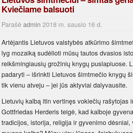
Kviečiame balsuoti
Parašė
admin
2018 m. sausio 16 d.
Artėjantis Lietuvos valstybės atkūrimo šimtmeti
lyg mozaiką sudėlioti mūsų tautos dvasios istor
reikšmingiausių grožinių knygų puslapiuose. Lr
padaryti – išrinkti Lietuvos šimtmečio knygų ši
tik vienu atveju – jei jūs aktyviai dalyvausite.
Lietuvių kalbą itin vertinęs vokiečių rašytojas 
Gottfriedas Herderis teigė, kad kalboje gyvena 
tradicijos, istorija, religija ir gyvenimo dėsniai, 
gyvena kalba? Mūsų visų lūpose, feisbukuose 