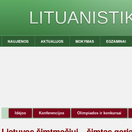
LITUANIST
NAUJIENOS
AKTUALIJOS
MOKYMAS
EGZAMINAI
Idėjos
Konferencijos
Olimpiados ir konkursai
Lietuvos šimtmečiui – šimtas geri