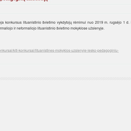
oja konkursus lituanistinio švietimo vykdytojų rėmimui nuo 2019 m. rugsėjo 1 d. i
rmaliojo ir neformaliojo lituanistinio švietimo mokyklose užsienyje.
onkursai/kiti-konkursai/lituanistines-mokyklos-uzsienyje-iesko-pedagoginiu-