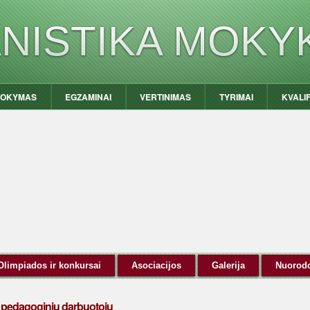
ANISTIKA MOKY
OKYMAS
EGZAMINAI
VERTINIMAS
TYRIMAI
KVALI
Olimpiados ir konkursai
Asociacijos
Galerija
Nuorod
o pedagoginių darbuotojų