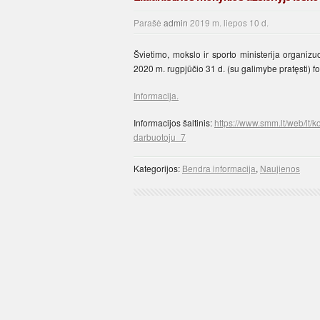
Parašė
admin
2019 m. liepos 10 d.
Švietimo, mokslo ir sporto ministerija organizu
2020 m. rugpjūčio 31 d. (su galimybe pratęsti) fo
Informacija.
Informacijos šaltinis:
https://www.smm.lt/web/lt/k
darbuotoju_7
Kategorijos:
Bendra informacija
,
Naujienos