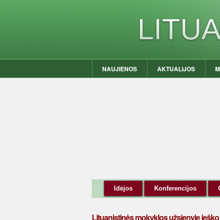
LITU
NAUJIENOS
AKTUALIJOS
M
Idėjos
Konferencijos
Lituanistinės mokyklos užsienyje iešk