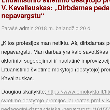
V. Kavaliauskas: „Dirbdamas pedag
nepavargstu“
Parašė
admin
2018 m. balandžio 20 d.
„Kitos profesijos man netiktų. Aš, dirbdamas p
nepavargstu. Man darbas yra kaip savotiškas h
aktoriniai sugebėjimai ir nuolatinė improvizaci
Lituanistinio švietimo mokytojo (dėstytojo) pre
Kavaliauskas.
Daugiau skaitykite:
https://www.emokykla.lt/titu
svietimo-destytojo-premijos-laureatas-prof-v-
pedagogini-darba-visiskai-nepavargstu/1615