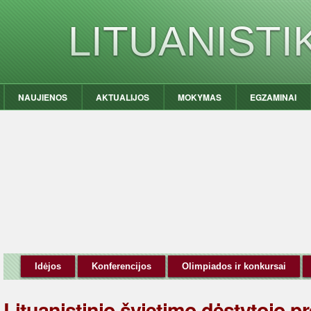
LITUANIST
NAUJIENOS
AKTUALIJOS
MOKYMAS
EGZAMINAI
Idėjos
Konferencijos
Olimpiados ir konkursai
Lituanistinio švietimo dėstytojo pr