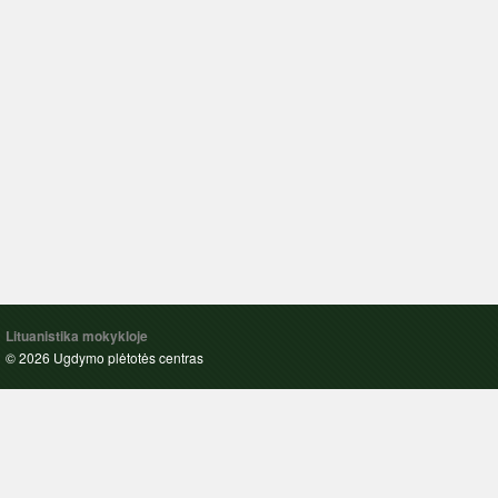
Lituanistika mokykloje
© 2026 Ugdymo plėtotės centras