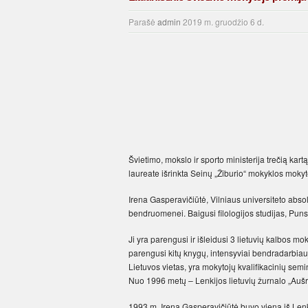
Parašė
admin
2019 m. gruodžio 6 d.
Švietimo, mokslo ir sporto ministerija trečią kar
laureate išrinkta Seinų „Žiburio“ mokyklos mokyto
Irena Gasperavičiūtė, Vilniaus universiteto absol
bendruomenei. Baigusi filologijos studijas, Punske
Ji yra parengusi ir išleidusi 3 lietuvių kalbos 
parengusi kitų knygų, intensyviai bendradarbiau
Lietuvos vietas, yra mokytojų kvalifikacinių sem
Nuo 1996 metų – Lenkijos lietuvių žurnalo „Aušr
1993 m. Irena Gasperavičiūtė buvo viena iš Len