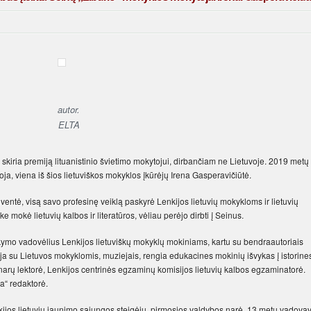
autor.
ELTA
tą skiria premiją lituanistinio švietimo mokytojui, dirbančiam ne Lietuvoje. 2019 metų
ja, viena iš šios lietuviškos mokyklos įkūrėjų Irena Gasperavičiūtė.
ventė, visą savo profesinę veiklą paskyrė Lenkijos lietuvių mokykloms ir lietuvių
 mokė lietuvių kalbos ir literatūros, vėliau perėjo dirbti į Seinus.
mokymo vadovėlius Lenkijos lietuviškų mokyklų mokiniams, kartu su bendraautoriais
ja su Lietuvos mokyklomis, muziejais, rengia edukacines mokinių išvykas į istorine
inarų lektorė, Lenkijos centrinės egzaminų komisijos lietuvių kalbos egzaminatorė.
a“ redaktorė.
kijos lietuvių jaunimo sąjungos steigėjų, pirmosios valdybos narė, 13 metų vadova