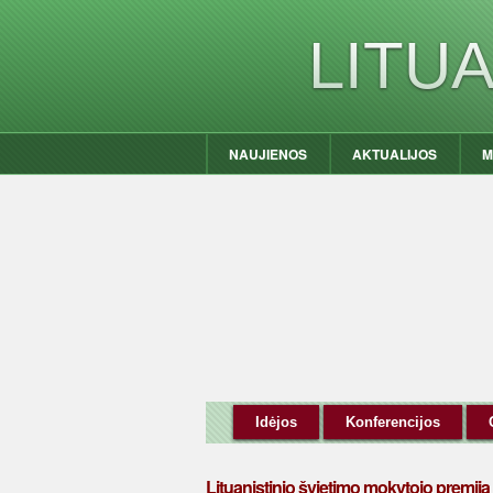
LITU
NAUJIENOS
AKTUALIJOS
M
Idėjos
Konferencijos
Lituanistinio švietimo mokytojo premija