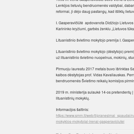
Lenkijos lietuvių bendruomenės valdybai, dabar 
reformai, ji dėjo daug pastangų, kad išliktų liet
I. Gasperavičiūtė apdovanota Didžiojo Lietuvos 
Karininko kryžiumi, garbės ženklu „Lietuvos tūk
Lituanistinio švietimo mokytojo premija I. Gasper
Lituanistinio švietimo mokytojo (dėstytojo) pr
už lituanistinio švietimo nuopelnus, mokinių, stu
Pirmuoju laureatu 2017 metais buvo išrinktas Saka
kalbos dėstytojas prof. Vidas Kavaliauskas. Pern
bendruomenės Švietimo reikalų komisijos pirmini
2019 m. ministerija sulaukė 14-os pretendentų į p
lituanistinių mokyklų.
Informacijos šaltinis:
https://www.smm.lt/web/lt/pranesimai_spaudai/na
mokyklos-mokytojai-irenai-gasperaviciutei