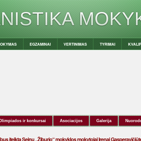
ANISTIKA MOKY
OKYMAS
EGZAMINAI
VERTINIMAS
TYRIMAI
KVALI
Olimpiados ir konkursai
Asociacijos
Galerija
Nuorod
 bus įteikta Seinų „Žiburio“ mokyklos mokytojai Irenai Gasperavičiūt