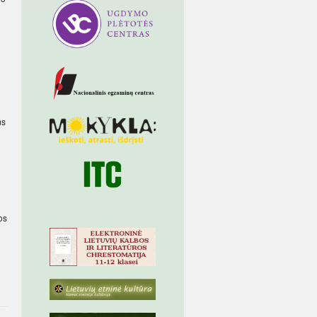
ms
os