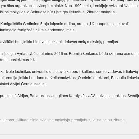
yra šios organizacijos vicepirmininkė. Nuo 1999 metų, Lenkijoje vykstant švietimo
uviškos mokyklos, o Seinuose būtų įsteigta lietuviška „Žiburio“ mokykla.
Kunigaikščio Gedimino 5-ojo laipsnio ordinu, ordino „Už nuopelnus Lietuvai“
stantmečio žvaigždė“ ir kitais apdovanojimais.
avičiūtei bus įteikta Lietuvoje teikiant Lietuvos metų mokytojų premijas.
emija įsteigta Vyriausybės nutarimu 2016 m. Premija konkurso būdu skiriama asmeni
dentų pasiekimus ir kt.
rtvelo technikos universiteto Lietuvių kalbos ir kultūros centro vadovas ir lietuvių
ai premija įteikta Londono darželio/mokyklos „Obelėlė“ direktorei, Pasaulio lietuvių
nkei Alvijai Černiauskaitei.
remiją iš Airijos, Baltarusijos, Jungtinės Karalystės, JAV, Latvijos, Lenkijos, Švedij
ujienos_1/lituanistinio-svietimo-mokytojo-premijabus-iteikta-seinu-ziburio-