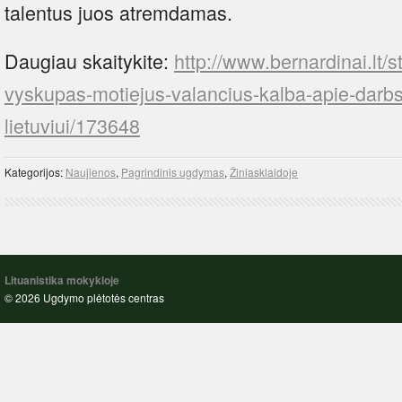
talentus juos atremdamas.
Daugiau skaitykite:
http://www.bernardinai.lt/
vyskupas-motiejus-valancius-kalba-apie-darb
lietuviui/173648
Kategorijos:
Naujienos
,
Pagrindinis ugdymas
,
Žiniasklaidoje
Lituanistika mokykloje
© 2026 Ugdymo plėtotės centras