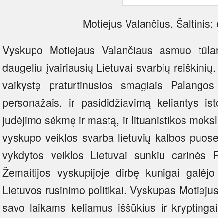
Motiejus Valančius. Šaltinis:
Vyskupo Motiejaus Valančiaus asmuo tūlam 
daugeliu įvairiausių Lietuvai svarbių reiškinių.
vaikystę praturtinusios smagiais Palango
personažais, ir pasididžiavimą keliantys ist
judėjimo sėkmę ir mastą, ir lituanistikos moks
vyskupo veiklos svarba lietuvių kalbos puos
vykdytos veiklos Lietuvai sunkiu carinės R
Žemaitijos vyskupijoje dirbę kunigai galėjo
Lietuvos rusinimo politikai. Vyskupas Motieju
savo laikams keliamus iššūkius ir kryptinga