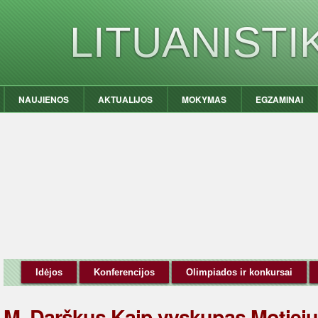
LITUANIST
NAUJIENOS
AKTUALIJOS
MOKYMAS
EGZAMINAI
Idėjos
Konferencijos
Olimpiados ir konkursai
M. Darškus Kaip vyskupas Motieju