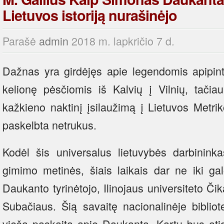
Lietuvos istoriją nurašinėjo
Parašė
admin
2018 m. lapkričio 7 d.
Dažnas yra girdėjęs apie legendomis apipin
kelionę pėsčiomis iš Kalvių į Vilnių, tačia
kažkieno naktinį įsilaužimą į Lietuvos Metri
paskelbta netrukus.
Kodėl šis universalus lietuvybės darbinink
gimimo metinės, šiais laikais dar ne iki ga
Daukanto tyrinėtojo, Ilinojaus universiteto Či
Subačiaus. Šią savaitę nacionalinėje bibliot
viešą paskaitą apie Daukantą. Kartu bus at