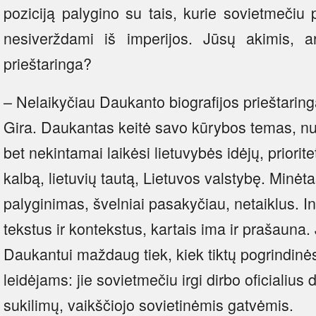
poziciją palygino su tais, kurie sovietmečiu 
nesiverždami iš imperijos. Jūsų akimis, a
prieštaringa?
– Nelaikyčiau Daukanto biografijos prieštarin
Gira. Daukantas keitė savo kūrybos temas, nu
bet nekintamai laikėsi lietuvybės idėjų, priorit
kalbą, lietuvių tautą, Lietuvos valstybę. Minėt
palyginimas, švelniai pasakyčiau, netaiklus. Int
tekstus ir kontekstus, kartais ima ir prašauna.
Daukantui maždaug tiek, kiek tiktų pogrindinės
leidėjams: jie sovietmečiu irgi dirbo oficialius 
sukilimų, vaikščiojo sovietinėmis gatvėmis.