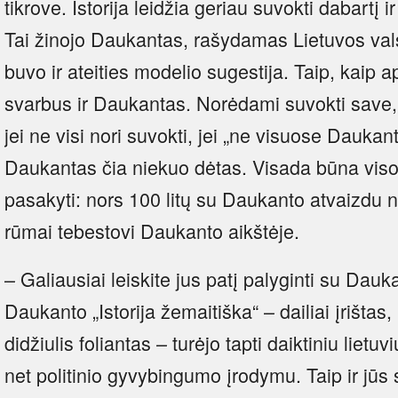
tikrove. Istorija leidžia geriau suvokti dabartį i
Tai žinojo Daukantas, rašydamas Lietuvos valst
buvo ir ateities modelio sugestija. Taip, kaip aps
svarbus ir Daukantas. Norėdami suvokti save,
jei ne visi nori suvokti, jei „ne visuose Daukan
Daukantas čia niekuo dėtas. Visada būna visok
pasakyti: nors 100 litų su Daukanto atvaizdu 
rūmai tebestovi Daukanto aikštėje.
– Galiausiai leiskite jus patį palyginti su Dauk
Daukanto „Istorija žemaitiška“ – dailiai įrištas
didžiulis foliantas – turėjo tapti daiktiniu lietuvi
net politinio gyvybingumo įrodymu. Taip ir jūs