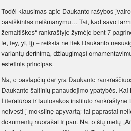
Todėl klausimas apie Daukanto rašybos įvairov
paaiškintas neišmanymu… Tai, kad savo tarmės
žemaitiškos“ rankraštyje žymėjo bent 7 pagrindin
ie, iey, yi, ij) – reiškia ne tiek Daukanto nesu
variantų derinimą, džiaugimąsi ornamentavimu
estetinis principas.
Na, o paslapčių dar yra Daukanto rankraščiuos
Daukanto šaltinių panaudojimo ypatybės. Kai 
Literatūros ir tautosakos instituto rankraštyne 
neįvesti į mokslinę apyvartą; tai paprastai nelie
dokumentų nuorašai ir pan. Na, o šių metų „A