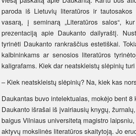
paroda iš Lietuvių literatūros ir tautosakos 
vasarą, į seminarą „Literatūros salos“, kur
prezentaciją apie Daukanto dailyraštį. Nus
tyrinėti Daukanto rankraščius estetiškai. To
kalbininkams ar senosios literatūros tyrinėt
kaligrafams. Kiek dar neatskleistų slėpinių tu
– Kiek neatskleistų slėpinių? Na, kiek kas nors 
Daukantas buvo intelektualas, mokėjo bent 8 k
Daukanto išrašai iš įvairiausių knygų, žurnalų, 
baigus Vilniaus universitetą magistro laipsniu, 
aktyvų mokslinės literatūros skaitytoją. Jo eru