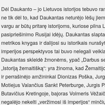
Dėl Daukanto – jo Lietuvos istorijos tebuvo ra
ne tik dėl to, kad Daukantas neturėjo lėšų jiems
vargu ar būtų pritarę istorijoms, kuriose pilna 
pasipriešinimo Rusijai idėjų. Daukantas slapt
metrikos knygas ir dalijosi su istorikais nuraš
imperijos perspektyvos tai buvo nelegali veikla
Daukantas skleidė žmonėms, ypač „Darbus senų
„Istoriją žemaitišką“: yra žinoma, kad Žemaiti
ir perrašinėjo amžininkai Dionizas Poška, Jurgis
Motiejus Valančius Sankt Peterburge, Jurgis 
Butavičius Kretingoje, bajoras Volmeris Vėžaič
negalėjo nekelti „veržimosi iš imperijos“ minčių