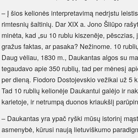
– Į šios kelionės interpretavimą nedrįstu leisti
rimtesnių šaltinių. Dar XIX a. Jono Šliūpo rašy
minėta, kad „su 10 rublu kiszenēje, pēsczias, jis
gražus faktas, ar pasaka? Nežinome. 10 rubli
Daug vėliau, 1830 m., Daukantas algos su mai
tegaudavo apie 350 rublių, tad per mėnesį api
per dieną. Fiodoro Dostojevskio vežikai už 5 
Tad 10 rublių kelionėje Daukantui galėjo ir nak
karietoje, ir netrumpą duonos kriaukšlį parūpi
– Daukantas yra ypač ryški mūsų istorinį mąst
asmenybė, kūrusi naują lietuviškumo paradigm