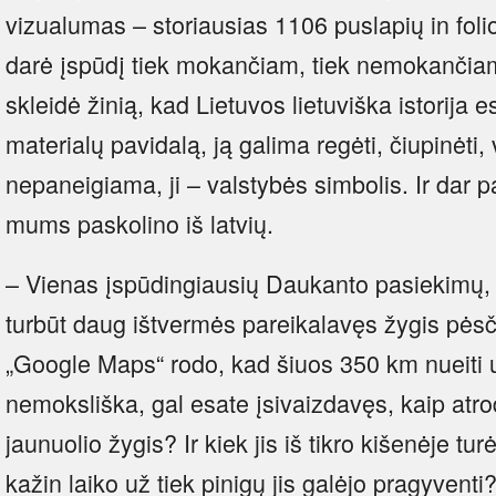
vizualumas – storiausias 1106 puslapių in folio
darė įspūdį tiek mokančiam, tiek nemokančiam
skleidė žinią, kad Lietuvos lietuviška istorija esa
materialų pavidalą, ją galima regėti, čiupinėti, var
nepaneigiama, ji – valstybės simbolis. Ir dar 
mums paskolino iš latvių.
– Vienas įspūdingiausių Daukanto pasiekimų,
turbūt daug ištvermės pareikalavęs žygis pėsči
„Google Maps“ rodo, kad šiuos 350 km nueiti u
nemoksliška, gal esate įsivaizdavęs, kaip atr
jaunuolio žygis? Ir kiek jis iš tikro kišenėje tur
kažin laiko už tiek pinigų jis galėjo pragyventi