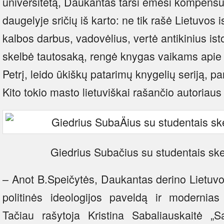
universitetą, Daukantas tarsi ėmėsi kompensu
daugelyje sričių iš karto: ne tik rašė Lietuvos is
kalbos darbus, vadovėlius, vertė antikinius istor
skelbė tautosaką, rengė knygas vaikams apie 
Petrį, leido ūkiškų patarimų knygelių seriją, 
Kito tokio masto lietuviškai rašančio autoriau
Giedrius Subačius su studentais ske
– Anot B.Speičytės, Daukantas derino Lietuvo
politinės ideologijos paveldą ir modernia
Tačiau rašytoja Kristina Sabaliauskaitė „S