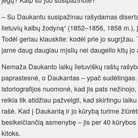
– Su Daukantu susipažinau rašydamas disertaci
lietuvių kalbų žodyną“ (1852–1856, 1858 m.), 
Todėl geriau klauskite: kodėl prie jo sugrįžau.
jame daug daugiau mįslių nei daugelio kitų jo
Nemaža Daukanto laikų lietuviškų raštų rašy
paprastesnė, o Daukantas – ypač sudėtingas. B
istoriografijos nuomonė, kad jis pats nežinojo
reikia tik atidžiau pažvelgti, kad skirtingu laik
rašė. Kad į Daukantą ir jo kūrybą turime žiūrėti
besikeičiančią asmenybę – jis per 40 kūrybos 
kitoks.