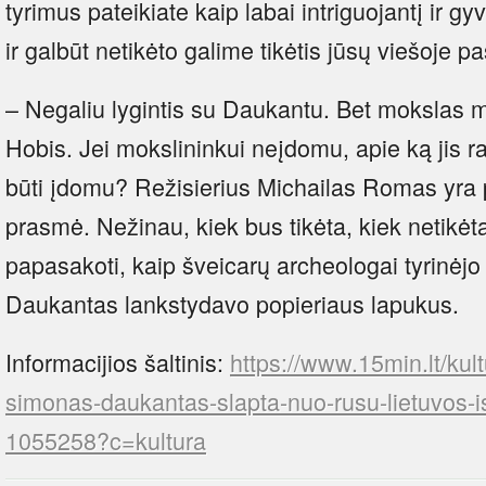
tyrimus pateikiate kaip labai intriguojantį ir 
ir galbūt netikėto galime tikėtis jūsų viešoje p
– Negaliu lygintis su Daukantu. Bet mokslas
Hobis. Jei mokslininkui neįdomu, apie ką jis raš
būti įdomu? Režisierius Michailas Romas yra pa
prasmė. Nežinau, kiek bus tikėta, kiek netikėta
papasakoti, kaip šveicarų archeologai tyrinėjo 
Daukantas lankstydavo popieriaus lapukus.
Informacijios šaltinis:
https://www.15min.lt/ku
simonas-daukantas-slapta-nuo-rusu-lietuvos-is
1055258?c=kultura