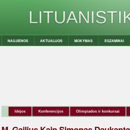
LITUANIST
NAUJIENOS
AKTUALIJOS
MOKYMAS
EGZAMINAI
Idėjos
Konferencijos
Olimpiados ir konkursai
M. Gailius Kaip Simonas Daukanta