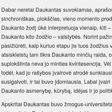
Dabar neretai Daukantas suvokiamas, aprašoma
sinchroniškas, plokščias, vieno momento produ
Daukanto žodį ūkė interpretuoja vienaip, kiti – 
Daukanto kito žodžio – valstybės. Norint pažin
pasižiūrėti, kaip kuriuo etapu jis tuos žodžius 
atsiskleistų tam tikra Daukanto minčių raida, o
suplokštinta neva jo minties kvintesencija. Vė
todėl, kad jo rašybos įvairovė atrodė sunkiausi
susigalvoti, ir tai buvo įdomiausia. Labai įvairi
Daukanto asmenybę, kūrybą, idėjas ir jo politi
Apskritai Daukantas buvo žmogus-universiteta