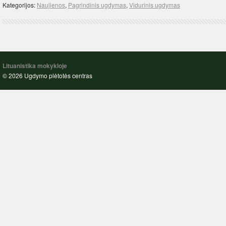
Kategorijos:
Naujienos
,
Pagrindinis ugdymas
,
Vidurinis ugdymas
Lituanistika mokykloje
© 2026 Ugdymo plėtotės centras