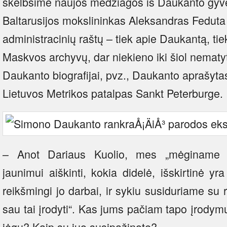
skelbsime naujos medžiagos iš Daukanto gyv
Baltarusijos mokslininkas Aleksandras Feduta 
administracinių raštų – tiek apie Daukantą, ti
Maskvos archyvų, dar niekieno iki šiol nematyt
Daukanto biografijai, pvz., Daukanto aprašytas
Lietuvos Metrikos patalpas Sankt Peterburge.
– Anot Dariaus Kuolio, mes „mėginame v
jaunimui aiškinti, kokia didelė, išskirtinė 
reikšmingi jo darbai, ir sykiu susiduriame su
sau tai įrodyti“. Kas jums pačiam tapo įrody
jėgų? Kaip su juo susipažinote?