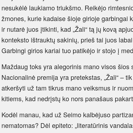
nesukėlė laukiamo triukšmo. Reikėjo rimtesnio
žmones, kurie kadaise šioje girioje garbingai 
ir nutarė juos įtikinti, kad „Žali“ tą jų kovą apj
konteksto ištrauktų sakinių, prieš tai juos laba
Garbingi girios kariai tuo patikėjo ir stojo į me
Maždaug toks yra alegorinis mano visos šios 
Nacionalinė premija yra pretekstas, „Žali“ – tik
atkeršyti už tam tikrus mano veiksmus ir nuo
kitiems, kad nedrįstų ko nors panašaus pakart
Kodėl manau, kad už Seimo kalbėjuso partiza
nematomas? Dėl epiteto: „literatūrinis vandalas