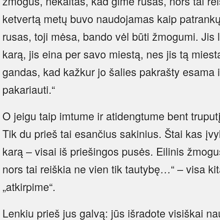
žmogus, nekaltas, kad gimė rusas, nors tai reiš
ketvertą metų buvo naudojamas kaip patrankų ir
rusas, toji mėsa, bando vėl būti žmogumi. Jis 
karą, jis eina per savo miestą, nes jis tą miest
gandas, kad kažkur jo šalies pakrašty esama i
pakariauti.“
O jeigu taip imtume ir atidengtume bent truput
Tik du prieš tai esančius sakinius. Štai kas įvykt
karą – visai iš priešingos pusės. Eilinis žmog
nors tai reiškia ne vien tik tautybę…“ – visa kit
„atkirpime“.
Lenkiu prieš jus galvą: jūs išradote visiškai na