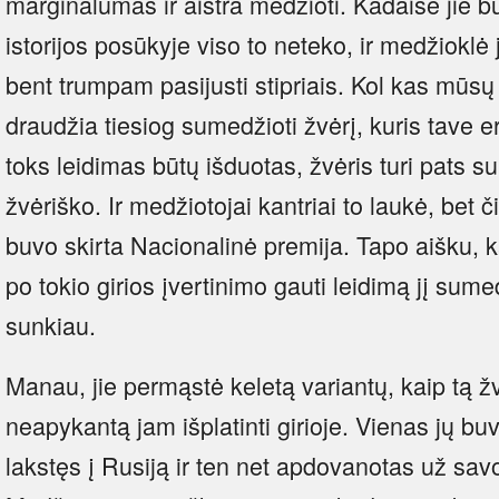
marginalumas ir aistra medžioti. Kadaise jie b
istorijos posūkyje viso to neteko, ir medžioklė
bent trumpam pasijusti stipriais. Kol kas mūsų 
draudžia tiesiog sumedžioti žvėrį, kuris tave e
toks leidimas būtų išduotas, žvėris turi pats suk
žvėriško. Ir medžiotojai kantriai to laukė, bet č
buvo skirta Nacionalinė premija. Tapo aišku, k
po tokio girios įvertinimo gauti leidimą jį sume
sunkiau.
Manau, jie permąstė keletą variantų, kaip tą žvė
neapykantą jam išplatinti girioje. Vienas jų buv
lakstęs į Rusiją ir ten net apdovanotas už savo