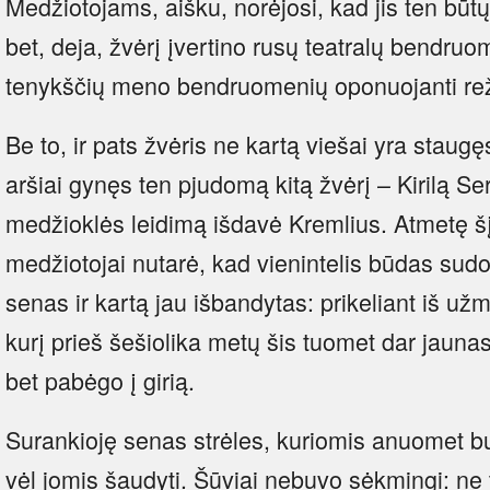
Medžiotojams, aišku, norėjosi, kad jis ten bū
bet, deja, žvėrį įvertino rusų teatralų bendruom
tenykščių meno bendruomenių oponuojanti re
Be to, ir pats žvėris ne kartą viešai yra staugę
aršiai gynęs ten pjudomą kitą žvėrį – Kirilą Se
medžioklės leidimą išdavė Kremlius. Atmetę šį 
medžiotojai nutarė, kad vienintelis būdas sud
senas ir kartą jau išbandytas: prikeliant iš užm
kurį prieš šešiolika metų šis tuomet dar jauna
bet pabėgo į girią.
Surankioję senas strėles, kuriomis anuomet 
vėl jomis šaudyti. Šūviai nebuvo sėkmingi: ne ti