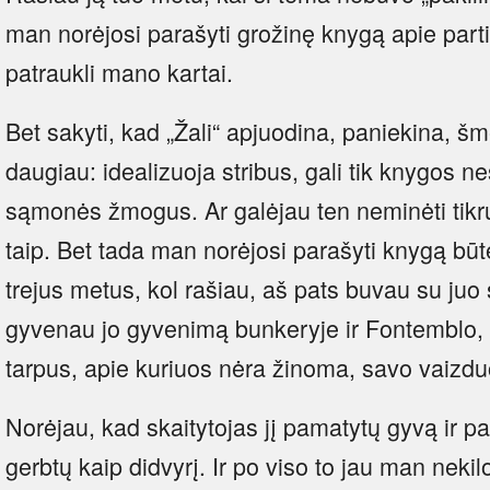
man norėjosi parašyti grožinę knygą apie parti
patraukli mano kartai.
Bet sakyti, kad „Žali“ apjuodina, paniekina, š
daugiau: idealizuoja stribus, gali tik knygos n
sąmonės žmogus. Ar galėjau ten neminėti tikr
taip. Bet tada man norėjosi parašyti knygą bū
trejus metus, kol rašiau, aš pats buvau su juo 
gyvenau jo gyvenimą bunkeryje ir Fontemblo, 
tarpus, apie kuriuos nėra žinoma, savo vaizdu
Norėjau, kad skaitytojas jį pamatytų gyvą ir pa
gerbtų kaip didvyrį. Ir po viso to jau man nekilo 