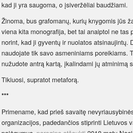
kad ji yra saugoma, o įsiveržėliai baudžiami.
Žinoma, bus grafomanų, kurių knygomis jūs žav
viena kita monografija, bet tai anaiptol ne tas p
norint, kad ji gyventų ir nuolatos atsinaujintų. 
naudojate tik savo asmeniniams poreikiams. 
nužudote antrą kartą, įkalindami jų atminimą
Tikiuosi, supratot metaforą.
***
Primename, kad prieš savaitę nevyriausybinė
organizacijos, padedančios stiprinti Lietuvos 
pajėgumus,
paragino atšaukti
2018 metų Nacio