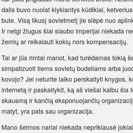
dalis buvo nuolat klykiantys kūdikiai, ketveri
bute. Visą likusį sovietmetį jie slėpė nuo aplin
Ir netgi žlugus šiai siaubo imperijai niekada 
žemių ar reikalauti kokių nors kompensacijų.
Tai ar jūs rimtai manot, kad turėdamas tokią š
simpatizuoti tiems sovietų budeliams arba juodi
kovojo? Jei neturite laiko perskaityti knygos, kur
internetą ir paskaitykit, ką aš viešai kalbu šia
skausmą ir kančią eksponuojančių organizacij
matyt, yra pats sau organizacija.
Mano šeimos nariai niekada nepriklausė jokiai 