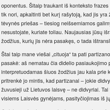
oponentus. Šitaip traukant iš konteksto frazes 
tik nori, apkaltinti bet kurį rašytoją, kad jis y
tėvynės priešas – tiesiog neišsemiamos galimyb
nesustojate, kuriate toliau. Naujausias jūsų iš
žodžius, kurių jis nėra pasakęs, o tada ištransl
Štai taip mane viešai „cituoja“ ta pati partizano
pasakė: aš nematau čia didelio pasiaukojimo p
interpretuodamas šiuos žodžius jau kala prie
pritrenkė jo mintis, kad partizanai – jokie didvyr
žuvusieji už Lietuvos laisvę – ne didvyriai. Tai 
visiems Laisvės gynėjams, pasityčiojimas iš jų