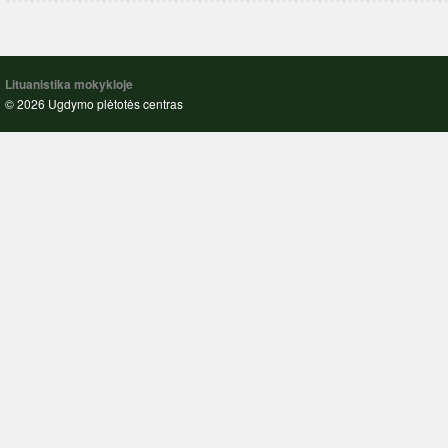
Lituanistika mokykloje
© 2026 Ugdymo plėtotės centras