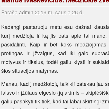
Parašė
admin
2019 m. sausio 26 d.
Kadangi pastaruoju metu esu dažnai klausi
kurį medžioja ir ką jis pats apie tai mano,
pasidalinti. Kaip ir bet koks medžiojam
protingas ir įžvalgus, kad iki galo supra
motyvus ir tikslus, todėl galiu klysti ir sukla
šios situacijos matymas.
Manau, kad į medžiotojų taikiklį patekau jau 
laisvo ir įžūlaus elgesio (jų akimis – akiplėši
galiu pasakyti tik tiek, kad tai labai skirtingi 