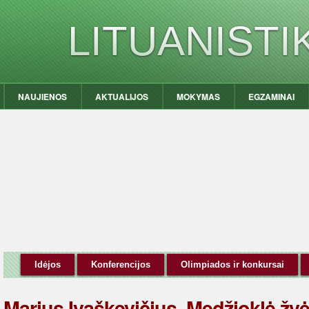
LITUANIST
NAUJIENOS
AKTUALIJOS
MOKYMAS
EGZAMINAI
Idėjos
Konferencijos
Olimpiados ir konkursai
Marius Ivaškevičius. Medžioklė žvė