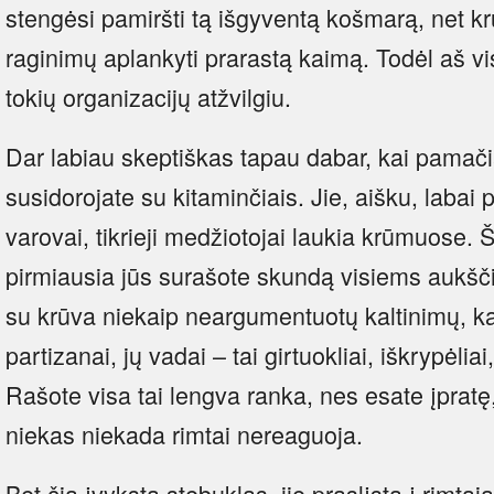
stengėsi pamiršti tą išgyventą košmarą, net 
raginimų aplankyti prarastą kaimą. Todėl aš vi
tokių organizacijų atžvilgiu.
Dar labiau skeptiškas tapau dabar, kai pamači
susidorojate su kitaminčiais. Jie, aišku, labai 
varovai, tikrieji medžiotojai laukia krūmuose. Š
pirmiausia jūs surašote skundą visiems aukš
su krūva niekaip neargumentuotų kaltinimų, kai
partizanai, jų vadai – tai girtuokliai, iškrypėlia
Rašote visa tai lengva ranka, nes esate įpratę
niekas niekada rimtai nereaguoja.
Bet čia įvyksta stebuklas, jie praslįsta į rimtą