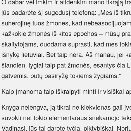
O dabar vėl imkim ir atidenkim mano tikrąją fra
jūs padarėte šį sugedusį telefoną: „Mes iš tik
suherojinę tuos žmones, kad nebeasocijuojame 
kažkokie žmonės iš kitos epochos – mūsų prae
skaitytojams, duodama suprasti, kad mes toki
išnykę lietuviai. Bet taip nėra. Aš manau, jei 
šiandien, lygiai taip pat žmonės, esantys čia
gatvėmis, būtų pasiryžę tokiems žygiams.“
Kaip įmanoma taip iškraipyti mintį ir visiškai 
Knyga nelengva, ją tikrai ne kiekvienas gali įv
suvokti net tokio elementaraus šnekamojo tekst
Vadinasi, jūs tai darote tyčia, piktybiškai. Noriu