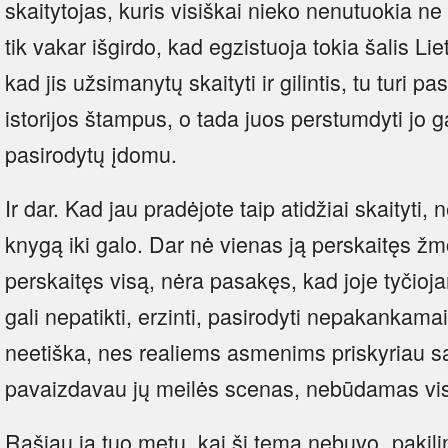
skaitytojas, kuris visiškai nieko nenutuokia ne t
tik vakar išgirdo, kad egzistuoja tokia šalis Liet
kad jis užsimanytų skaityti ir gilintis, tu turi pas
istorijos štampus, o tada juos perstumdyti jo ga
pasirodytų įdomu.
Ir dar. Kad jau pradėjote taip atidžiai skaityti, 
knygą iki galo. Dar nė vienas ją perskaitęs žm
perskaitęs visą, nėra pasakęs, kad joje tyčioj
gali nepatikti, erzinti, pasirodyti nepakankamai
neetiška, nes realiems asmenims priskyriau s
pavaizdavau jų meilės scenas, nebūdamas viso
Rašiau ją tuo metu, kai ši tema nebuvo „pakilim