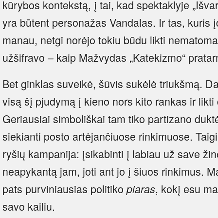
kūrybos kontekstą, į tai, kad spektaklyje „Išv
yra būtent personažas Vandalas. Ir tas, kuris į
manau, netgi norėjo tokiu būdu likti nematoma
užšifravo – kaip Mažvydas „Katekizmo“ pratar
Bet ginklas suveikė, šūvis sukėlė triukšmą. D
visą šį pjudymą į kieno nors kito rankas ir li
Geriausiai simboliškai tam tiko partizano duktė, 
siekianti posto artėjančiuose rinkimuose. Taigi 
ryšių kampanija: įsikabinti į labiau už save ži
neapykantą jam, joti ant jo į šiuos rinkimus. Ma
pats purviniausias politiko
, kokį esu ma
piaras
savo kailiu.