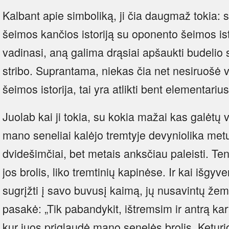
Kalbant apie simboliką, ji čia daugmaž tokia: s
šeimos kančios istoriją su oponento šeimos isto
vadinasi, aną galima drąsiai apšaukti budelio 
stribo. Suprantama, niekas čia net nesiruošė v
šeimos istorija, tai yra atlikti bent elementari
Juolab kai ji tokia, su kokia mažai kas galėtų v
mano seneliai kalėjo tremtyje devyniolika metų
dvidešimčiai, bet metais anksčiau paleisti. T
jos brolis, liko tremtinių kapinėse. Ir kai išgy
sugrįžti į savo buvusį kaimą, jų nusavintų žem
pasakė: „Tik pabandykit, ištremsim ir antrą kartą
kur juos priglaudė mano senelės brolis. Keturio