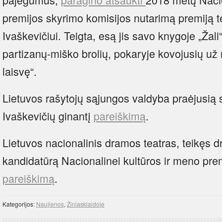
premijos skyrimo komisijos nutarimą premiją te
Ivaškevičiui. Teigta, esą jis savo knygoje „Žali“
partizanų-miško brolių, pokaryje kovojusių už 
laisvę“.
Lietuvos rašytojų sąjungos valdyba praėjusią 
Ivaškevičių ginantį
pareiškimą
.
Lietuvos nacionalinis dramos teatras, teikęs 
kandidatūrą Nacionalinei kultūros ir meno premij
pareiškimą
.
Kategorijos:
Naujienos
,
Žiniasklaidoje