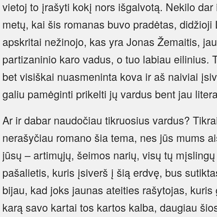
vietoj to įrašyti kokį nors išgalvotą. Nekilo dar
metų, kai šis romanas buvo pradėtas, didžioji 
apskritai nežinojo, kas yra Jonas Žemaitis, ja
partizaninio karo vadus, o tuo labiau eilinius.
bet visiškai nuasmeninta kova ir aš naiviai įs
galiu pamėginti prikelti jų vardus bent jau litera
Ar ir dabar naudočiau tikruosius vardus? Tikra
nerašyčiau romano šia tema, nes jūs mums aišk
jūsų – artimųjų, šeimos narių, visų tų mįslingų
pašalietis, kuris įsiverš į šią erdvę, bus sutikt
bijau, kad joks jaunas ateities rašytojas, kuris
karą savo kartai tos kartos kalba, daugiau šio