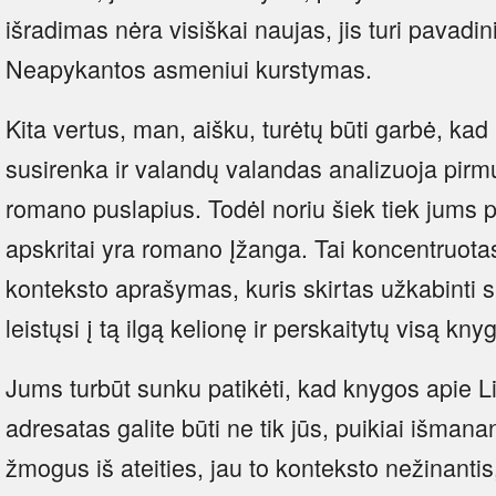
išradimas nėra visiškai naujas, jis turi pavad
Neapykantos asmeniui kurstymas.
Kita vertus, man, aišku, turėtų būti garbė, ka
susirenka ir valandų valandas analizuoja pir
romano puslapius. Todėl noriu šiek tiek jums 
apskritai yra romano Įžanga. Tai koncentruotas,
konteksto aprašymas, kuris skirtas užkabinti sk
leistųsi į tą ilgą kelionę ir perskaitytų visą kny
Jums turbūt sunku patikėti, kad knygos apie Li
adresatas galite būti ne tik jūs, puikiai išmanan
žmogus iš ateities, jau to konteksto nežinantis