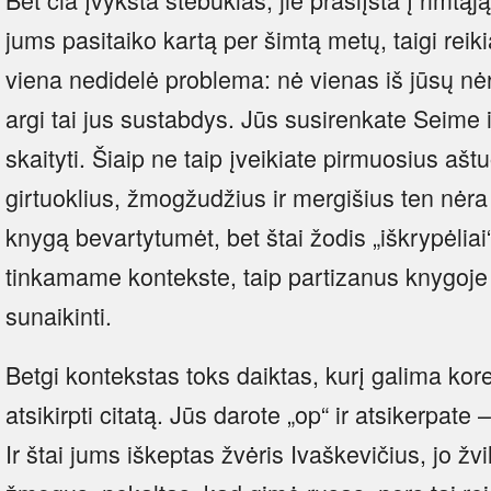
jums pasitaiko kartą per šimtą metų, taigi reikia
viena nedidelė problema: nė vienas iš jūsų nė
argi tai jus sustabdys. Jūs susirenkate Seime 
skaityti. Šiaip ne taip įveikiate pirmuosius aš
girtuoklius, žmogžudžius ir mergišius ten nėra
knygą bevartytumėt, bet štai žodis „iškrypėliai“
tinkamame kontekste, taip partizanus knygoje 
sunaikinti.
Betgi kontekstas toks daiktas, kurį galima koreg
atsikirpti citatą. Jūs darote „op“ ir atsikerpate 
Ir štai jums iškeptas žvėris Ivaškevičius, jo žvil