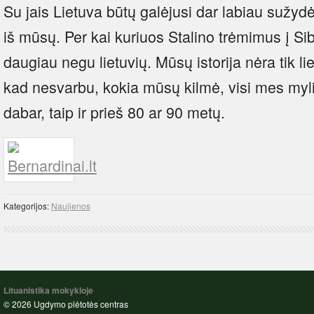
Su jais Lietuva būtų galėjusi dar labiau sužydėti
iš mūsų. Per kai kuriuos Stalino trėmimus į Sib
daugiau negu lietuvių. Mūsų istorija nėra tik liet
kad nesvarbu, kokia mūsų kilmė, visi mes myli
dabar, taip ir prieš 80 ar 90 metų.
Kategorijos:
Naujienos
Lituanistika mokykloje
© 2026 Ugdymo plėtotės centras