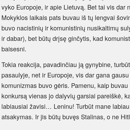
vyko Europoje, ir apie Lietuvą. Bet tai vis dar
Mokyklos laikais pats buvau iš tų lengvai šovins
buvo nacistinių ir komunistinių nusikaltimų sul
ir dabar), bet būtų drįsę ginčytis, kad komunist
baisesni.
Tokia reakcija, pavadinčiau ją gynybine, turbū
pasaulyje, net ir Europoje, vis dar gana gaus
komunizmas buvo gėris. Pamenu, kaip buvau š
konkursą vienas jo dalyvių garsiai pareiškė, k
labiausiai žavisi… Leninu! Turbūt mane labiau
atsakymas. Ir jis būtų buvęs Stalinas, o ne Hitl