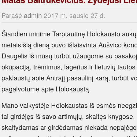
Parašė
admin
2017 m. sausio 27 d.
Šiandien minime Tarptautinę Holokausto aukų
metais šią dieną buvo išlaisvinta Aušvico konc
Daugelis iš mūsų turbūt užaugome su pasakoji
okupaciją, trėmimus, lagerius ir lietuvių taut
paklaustų apie Antrajį pasaulinį karą, turbūt v
pagalvotume apie Holokaustą.
Mano vaikystėje Holokaustas iš esmės neegzi
tai girdėjęs iš savo artimųjų, skaitęs knygose,
skaitydamas ar girdėdamas niekada nepajėgda