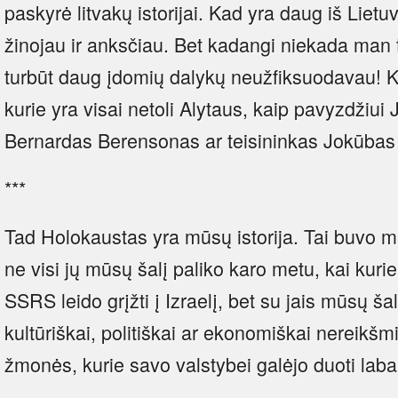
paskyrė litvakų istorijai. Kad yra daug iš Lietu
žinojau ir anksčiau. Bet kadangi niekada man 
turbūt daug įdomių dalykų neužfiksuodavau! Kai 
kurie yra visai netoli Alytaus, kaip pavyzdžiui
Bernardas Berensonas ar teisininkas Jokūba
***
Tad Holokaustas yra mūsų istorija. Tai buvo mū
ne visi jų mūsų šalį paliko karo metu, kai kurie 
SSRS leido grįžti į Izraelį, bet su jais mūsų ša
kultūriškai, politiškai ar ekonomiškai nereikšm
žmonės, kurie savo valstybei galėjo duoti laba