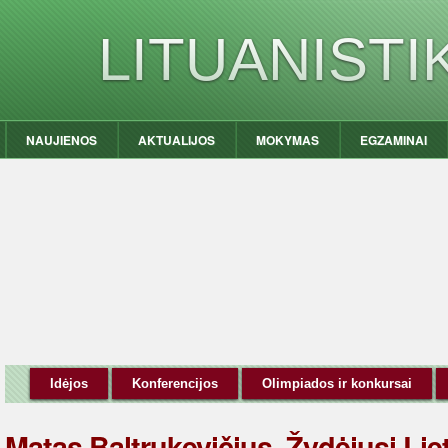
LITUANIST
NAUJIENOS
AKTUALIJOS
MOKYMAS
EGZAMINAI
Idėjos
Konferencijos
Olimpiados ir konkursai
Matas Baltrukevičius. Žydėjusi Lie