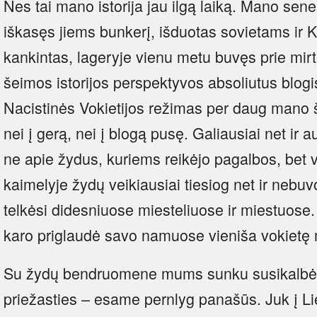
Nes tai mano istorija jau ilgą laiką. Mano sene
iškasęs jiems bunkerį, išduotas sovietams ir K
kankintas, lageryje vienu metu buvęs prie mirt
šeimos istorijos perspektyvos absoliutus blo
Nacistinės Vokietijos režimas per daug mano
nei į gerą, nei į blogą pusę. Galiausiai net i
ne apie žydus, kuriems reikėjo pagalbos, bet 
kaimelyje žydų veikiausiai tiesiog net ir nebuv
telkėsi didesniuose miesteliuose ir miestuose
karo priglaudė savo namuose vieniša vokietę m
Su žydų bendruomene mums sunku susikalbėti
priežasties – esame pernlyg panašūs. Juk į Li