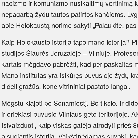
nacizmo ir komunizmo nusikaltimų vertinimą ka
nepagarbą žydų tautos patirtos kančioms. Lygi
apie Holokaustą norime sakyti „Palaukite, pas 
Kaip Holokausto istorija tapo mano istorija? Pi
studijos Šiaurės Jeruzalėje – Vilniuje. Profeso
kartais mėgdavo pabrėžti, kad per paskaitas
Mano institutas yra įsikūręs buvusioje žydų kra
dideli gražūs, kone vitrininiai pastato langai.
Mėgstu klajoti po Senamiestį. Be tikslo. Ir did
ir driekiasi buvusio Vilniaus geto teritorijoje. 
įsivaizduoti, kaip viskas galėjo atrodyti prieš 
alsuojantis istorija. Vaikštinėdamas suvoki, kad