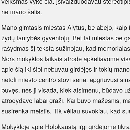
veiksmas vyko čia. Įsivaizduodavau stereotipiš
ne mano šalis.
Mano gimtasis miestas Alytus, be abejo, kaip ir
žydų tautybės gyventojų. Bet tai miestas be g
rašydmas šį tekstą sužinojau, kad memorialas
Nors mokyklos laikais atrodė apkeliavome vis
apie šią iki šiol nebuvau girdėjęs ir tokių man
netoli miesto centro stovi sena, apgriuvusi si
buvęs, nes ji visada, kiek atsimenu, būdavo u
atrodydavo labai graži. Kai buvo mažesnis, ma
susirenka melstis. Tik vėliau suvokiau, kad sus
Mokykloje apie Holokaustą irgi girdėjome tikrai