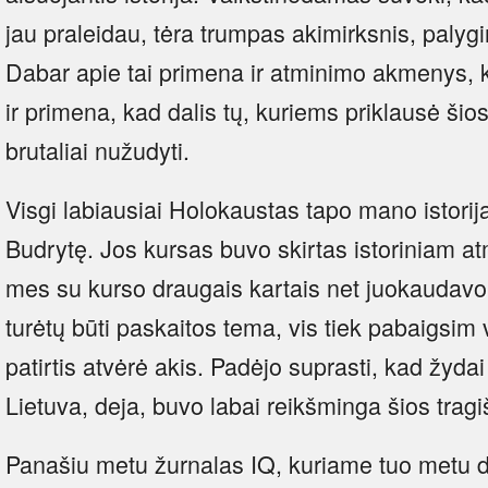
jau praleidau, tėra trumpas akimirksnis, palygi
Dabar apie tai primena ir atminimo akmenys, 
ir primena, kad dalis tų, kuriems priklausė šios
brutaliai nužudyti.
Visgi labiausiai Holokaustas tapo mano istorij
Budrytę. Jos kursas buvo skirtas istoriniam a
mes su kurso draugais kartais net juokaudavo
turėtų būti paskaitos tema, vis tiek pabaigsim 
patirtis atvėrė akis. Padėjo suprasti, kad žyda
Lietuva, deja, buvo labai reikšminga šios tragi
Panašiu metu žurnalas IQ, kuriame tuo metu d