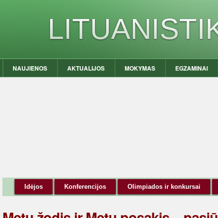
LITUANIST
NAUJIENOS
AKTUALIJOS
MOKYMAS
EGZAMINAI
Idėjos
Konferencijos
Olimpiados ir konkursai
Metų žodis ir Metų posakis – pasiū