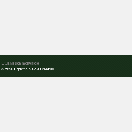
Lituanistika mokykloje
© 2026 Ugdymo plėtotės centras