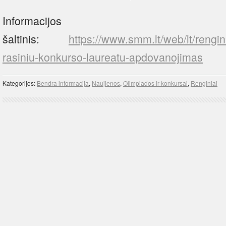
Informacijos
šaltinis:
https://www.smm.lt/web/lt/rengin
rasiniu-konkurso-laureatu-apdovanojimas
Kategorijos:
Bendra informacija
,
Naujienos
,
Olimpiados ir konkursai
,
Renginiai