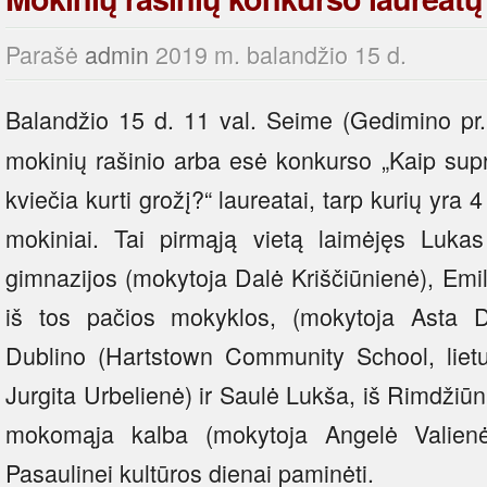
Parašė
admin
2019 m. balandžio 15 d.
Balandžio 15 d. 11 val.
Seime (Gedimino pr.
mokinių rašinio arba esė konkurso „Kaip supr
kviečia kurti grožį?“ laureatai, tarp kurių yra
mokiniai. Tai pirmąją vietą laimėjęs Luka
gimnazijos (mokytoja Dalė Kriščiūnienė), Emi
iš tos pačios mokyklos, (mokytoja Asta D‘
Dublino (Hartstown Community School, liet
Jurgita Urbelienė) ir Saulė Lukša, iš Rimdžiūn
mokomąja kalba (mokytoja Angelė Valienė
Pasaulinei kultūros dienai paminėti.