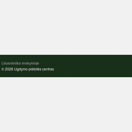
Lituanistika mokykloje
© 2026 Ugdymo plėtotės centras