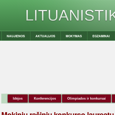
LITUANIST
NAUJIENOS
AKTUALIJOS
MOKYMAS
EGZAMINAI
Idėjos
Konferencijos
Olimpiados ir konkursai
Mokinių rašinių konkurso laureat