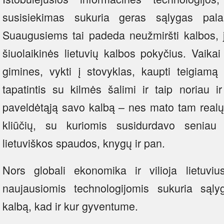
susisiekimas sukuria geras sąlygas pala
Suaugusiems tai padeda neužmiršti kalbos, ja
šiuolaikinės lietuvių kalbos pokyčius. Vaika
gimines, vykti į stovyklas, kaupti teigiamą 
tapatintis su kilmės šalimi ir taip noriau ir 
paveldėtąją savo kalbą – nes mato tam realų 
kliūčių, su kuriomis susidurdavo seniau
lietuviškos spaudos, knygų ir pan.
Nors globali ekonomika ir vilioja lietuvi
naujausiomis technologijomis sukuria sąlyga
kalbą, kad ir kur gyventume.