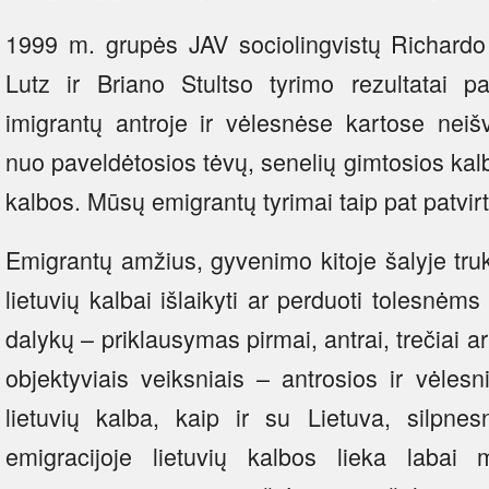
1999 m. grupės JAV sociolingvistų Richard
Lutz ir Briano Stultso tyrimo rezultatai 
imigrantų antroje ir vėlesnėse kartose neiš
nuo paveldėtosios tėvų, senelių gimtosios ka
kalbos. Mūsų emigrantų tyrimai taip pat patvirt
Emigrantų amžius, gyvenimo kitoje šalyje tr
lietuvių kalbai išlaikyti ar perduoti tolesnėm
dalykų – priklausymas pirmai, antrai, trečiai ar
objektyviais veiksniais – antrosios ir vėlesn
lietuvių kalba, kaip ir su Lietuva, silpnes
emigracijoje lietuvių kalbos lieka labai 