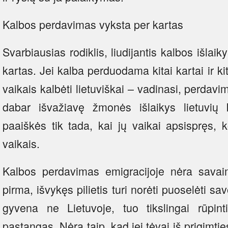
Kalbos perdavimas vyksta per kartas
Svarbiausias rodiklis, liudijantis kalbos išla
kartas. Jei kalba perduodama kitai kartai ir k
vaikais kalbėti lietuviškai – vadinasi, perdav
dabar išvažiavę žmonės išlaikys lietuvių 
paaiškės tik tada, kai jų vaikai apsispręs, 
vaikais.
Kalbos perdavimas emigracijoje nėra savai
pirma, išvykęs pilietis turi norėti puoselėti s
gyvena ne Lietuvoje, tuo tikslingai rūpinti
pastangas. Nėra taip, kad jei tėvai iš prigimties