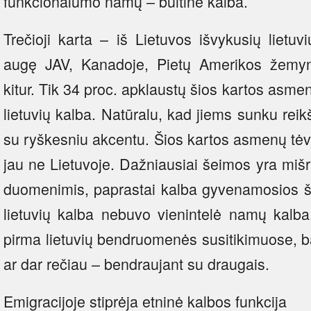
funkcionalumo namų – buitine kalba.
Trečioji karta – iš Lietuvos išvykusių lietu
augę JAV, Kanadoje, Pietų Amerikos žemyne
kitur. Tik 34 proc. apklaustų šios kartos asme
lietuvių kalba. Natūralu, kad jiems sunku reikšt
su ryškesniu akcentu. Šios kartos asmenų tėva
jau ne Lietuvoje. Dažniausiai šeimos yra mišri
duomenimis, paprastai kalba gyvenamosios ša
lietuvių kalba nebuvo vienintelė namų kalba.
pirma lietuvių bendruomenės susitikimuose, b
ar dar rečiau – bendraujant su draugais.
Emigracijoje stiprėja etninė kalbos funkcija