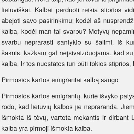
lietuviškai. Kalbai perduoti reikia stiprios vi
abejoti savo pasirinkimu: kodėl aš nusprendž
kalba, kodėl man tai svarbu? Motyvų nepamirš
svarbu neprarasti santykio su šalimi, iš ku
šaknis, kažkam gal neįsivaizduojama, kad su s
kalba. Ir tos nuostatos turi būti tokios stiprios, 
Pirmosios kartos emigrantai kalbą saugo
Pirmosios kartos emigrantų, kurie išvyko patys
rodo, kad lietuvių kalbos jie nepraranda. Jiem
išmokta iš tėvų, vartota mokantis ir dirbant L
kalba yra pirmoji išmokta kalba.