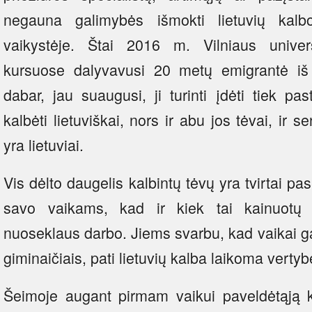
negauna galimybės išmokti lietuvių kalbo
vaikystėje. Štai 2016 m. Vilniaus univers
kursuose dalyvavusi 20 metų emigrantė iš 
dabar, jau suaugusi, ji turinti įdėti tiek p
kalbėti lietuviškai, nors ir abu jos tėvai, ir 
yra lietuviai.
Vis dėlto daugelis kalbintų tėvų yra tvirtai pa
savo vaikams, kad ir kiek tai kainuotų la
nuoseklaus darbo. Jiems svarbu, kad vaikai gal
giminaičiais, pati lietuvių kalba laikoma vertyb
Šeimoje augant pirmam vaikui paveldėtąją k