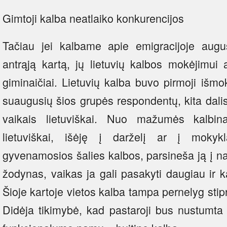
Gimtoji kalba neatlaiko konkurencijos
Tačiau jei kalbame apie emigracijoje augu
antrąją kartą, jų lietuvių kalbos mokėjimui 
giminaičiai. Lietuvių kalba buvo pirmoji išm
suaugusių šios grupės respondentų, kita dali
vaikais lietuviškai. Nuo mažumės kalbin
lietuviškai, išėję į darželį ar į mokyk
gyvenamosios šalies kalbos, parsineša ją į na
žodynas, vaikas ja gali pasakyti daugiau ir kal
Šioje kartoje vietos kalba tampa pernelyg stipr
Didėja tikimybė, kad pastaroji bus nustumta į