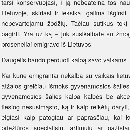
tarsi konservuojasi, į ją nebeateina tos nau
Lietuvoje, skiriasi ir leksika, galima išgirst
nebevartojamų žodžių. Tačiau sutikus tokį 
pagirti. Yra už ką – juk susikalbate su žmog
proseneliai emigravo iš Lietuvos.
Daugelis bando perduoti kalbą savo vaikams
Kai kurie emigrantai nekalba su vaikais liet
atžalos greičiau išmoks gyvenamosios šalies 
gyvenamosios šalies kalba kalbės be akc
tiesiog nesusimąsto, ką ir kaip reikėtų daryti
elgiasi kaip patogiau ar paprasčiau, kai k
priežiūros specialistų, artimųjų ar pažįsta