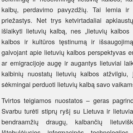
kalbų, perdavimo pavyzdžių. Tai lemia ir s
priežastys. Net trys ketvirtadaliai apklaus
išlaikyti lietuvių kalbą, nes „lietuvių kalbos
kalbos ir kultūros tęstinumą ir išsaugojimą
galvojant apie lietuvių kalbos perspektyvas em
ar emigracijoje augę ir augantys lietuviai laik
kalbinių nuostatų lietuvių kalbos atžvilgiu,
sėkmingai perduoti lietuvių kalbą savo vaika
Tvirtos teigiamos nuostatos – geras pagrin
Svarbu turėti stiprų ryšį su Lietuva ir lietuv
bendraamžių draugų, kalbančių lietuvišk
Ištobulėjusios informacinės technologijos