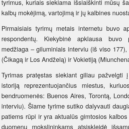
tyrimus, kuriais siekiama išsiaiškinti mūsų šal
kalbų mokėjimą, vartojimą ir jų kalbines nuost
Pirmaisiais tyrimų metais internetu buvo 
respondentų. Kiekybinė apklausa buvo p
medžiaga – giluminiais interviu (iš viso 177),
(Čikagą ir Los Andželą) ir Vokietiją (Miunchen
Tyrimas pratęstas siekiant giliau pažvelgti 
istoriją reprezentuojančius miestus, kuriu
bendruomenės: Buenos Aires, Torontą, Londo
interviu). Šiame tyrime sutiko dalyvauti daugi
patiems rūpi ir yra aktualūs gimtosios kalbos 
duomenų mokslininkams atsiskleidė išsam