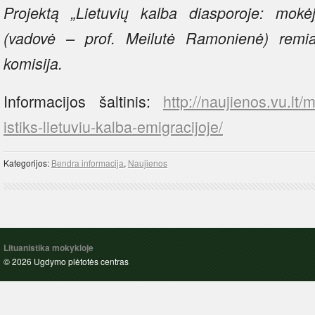
Projektą „Lietuvių kalba diasporoje: mokė
(vadovė – prof. Meilutė Ramonienė) remia 
komisija.
Informacijos šaltinis:
http://naujienos.vu.lt/m
istiks-lietuviu-kalba-emigracijoje/
Kategorijos:
Bendra informacija
,
Naujienos
Lituanistika mokykloje
© 2026 Ugdymo plėtotės centras