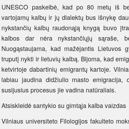
UNESCO paskelbė, kad po 80 metų iš bev
vartojamų kalbų ir jų dialektų bus išnykę da
nykstančių kalbų raudonąją knygą buvo įtra
kalbos dar nėra nykstančiųjų sąraše, b
Nuogąstaujama, kad mažėjantis Lietuvos gy
truputį nykti ir lietuvių kalbą. Bijoma, kad emig
ketvirtoje dabartinių emigrantų kartoje. Vilni
labiau jaudina didžiulio masto emigracija, 
susijusius procesus jie vadina natūraliais.
Atsiskleidė santykio su gimtąja kalba vaizdas
Vilniaus universiteto Filologijos fakulteto mo