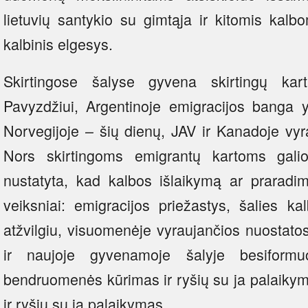
lietuvių santykio su gimtąja ir kitomis kalb
kalbinis elgesys.
Skirtingose šalyse gyvena skirtingų kar
Pavyzdžiui, Argentinoje emigracijos banga y
Norvegijoje – šių dienų, JAV ir Kanadoje vyra
Nors skirtingoms emigrantų kartoms galioj
nustatyta, kad kalbos išlaikymą ar praradim
veiksniai: emigracijos priežastys, šalies ka
atžvilgiu, visuomenėje vyraujančios nuostato
ir naujoje gyvenamoje šalyje besiformu
bendruomenės kūrimas ir ryšių su ja palaikym
ir ryšių su ja palaikymas.