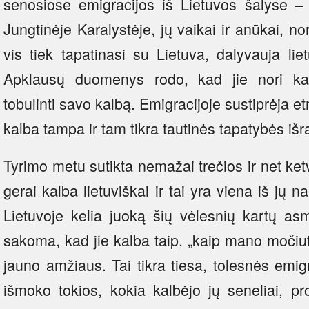
senosiose emigracijos iš Lietuvos šalyse – 
Jungtinėje Karalystėje, jų vaikai ir anūkai, nor
vis tiek tapatinasi su Lietuva, dalyvauja li
Apklausų duomenys rodo, kad jie nori kalbė
tobulinti savo kalbą. Emigracijoje sustiprėja et
kalba tampa ir tam tikra tautinės tapatybės išr
Tyrimo metu sutikta nemažai trečios ir net ket
gerai kalba lietuviškai ir tai yra viena iš jų 
Lietuvoje kelia juoką šių vėlesnių kartų a
sakoma, kad jie kalba taip, „kaip mano močiutė
jauno amžiaus. Tai tikra tiesa, tolesnės emigr
išmoko tokios, kokia kalbėjo jų seneliai, pr