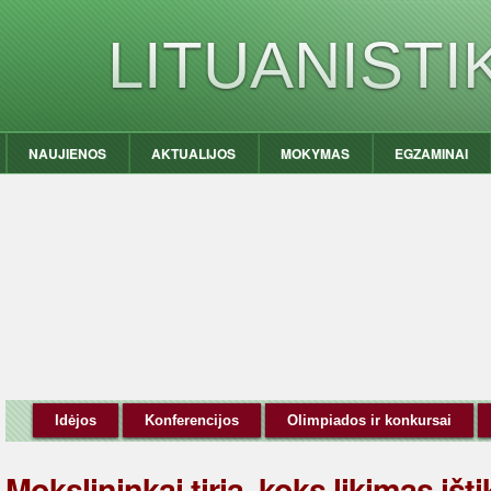
LITUANIST
NAUJIENOS
AKTUALIJOS
MOKYMAS
EGZAMINAI
Idėjos
Konferencijos
Olimpiados ir konkursai
Mokslininkai tiria, koks likimas išti