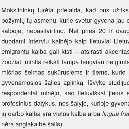
Mokslininkų turėta prielaida, kad bus užfik
požymių tų asmenų, kurie svetur gyvena jau 
kalboje, nepasitvirtino. Net prieš 20 ir dau
duodami interviu kalbėjo kaip lietuviai Lietu
emigrantų kalba gali kisti – atsirasti akcenta
žodžiai, mintis reikšti tampa lengviau ne gimtą
mišrias šeimas sukūrusiems ir tiems, kurie g
gyvenamosios šalies aplinką. Išvykę studijuo
respondentai minėjo, kad lietuviškai jiems 
profesinius dalykus, nes šalyje, kurioje gyven
jų darbo kalba yra vietos kalba arba
lingua fr
nėra anglakalbė šalis).